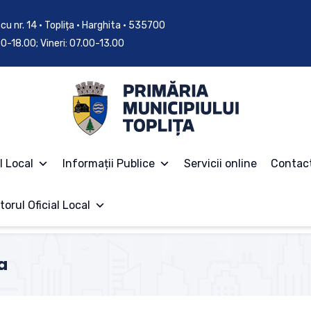
cu nr. 14 • Toplița • Harghita • 535700
.00-18.00; Vineri: 07.00-13.00
l Local
Informații Publice
Servicii online
Contac
torul Oficial Local
a