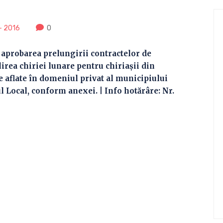
- 2016
0
 aprobarea prelungirii contractelor de
lirea chiriei lunare pentru chiriaşii din
se aflate în domeniul privat al municipiului
l Local, conform anexei. | Info hotărâre: Nr.