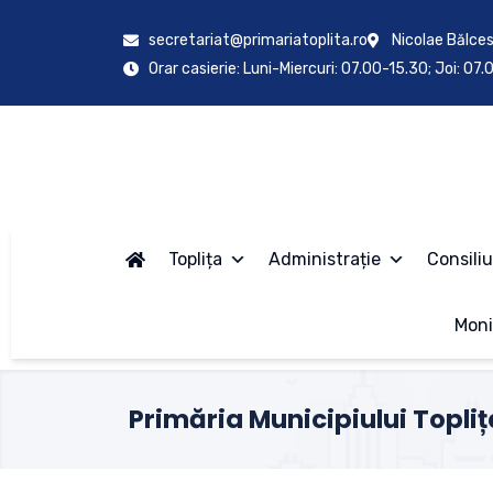
secretariat@primariatoplita.ro
Nicolae Bălces
Orar casierie: Luni-Miercuri: 07.00-15.30; Joi: 07
Toplița
Administrație
Consiliu
Moni
Primăria Municipiului Topliț