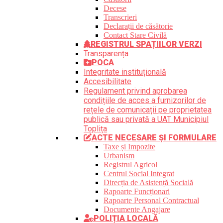
Decese
Transcrieri
Declarații de căsătorie
Contact Stare Civilă
REGISTRUL SPAȚIILOR VERZI
Transparența
POCA
Integritate instituțională
Accesibilitate
Regulament privind aprobarea
condițiile de acces a furnizorilor de
rețele de comunicații pe proprietatea
publică sau privată a UAT Municipiul
Toplița
ACTE NECESARE ȘI FORMULARE
Taxe și Impozite
Urbanism
Registrul Agricol
Centrul Social Integrat
Direcția de Asistență Socială
Rapoarte Funcționari
Rapoarte Personal Contractual
Documente Angajare
POLIȚIA LOCALĂ