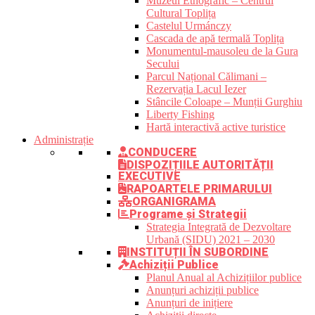
Muzeul Etnografic – Centrul
Cultural Toplița
Castelul Urmánczy
Cascada de apă termală Toplița
Monumentul-mausoleu de la Gura
Secului
Parcul Național Călimani –
Rezervația Lacul Iezer
Stâncile Coloape – Munții Gurghiu
Liberty Fishing
Hartă interactivă active turistice
Administrație
CONDUCERE
DISPOZIȚIILE AUTORITĂȚII
EXECUTIVE
RAPOARTELE PRIMARULUI
ORGANIGRAMA
Programe și Strategii
Strategia Integrată de Dezvoltare
Urbană (SIDU) 2021 – 2030
INSTITUȚII ÎN SUBORDINE
Achiziții Publice
Planul Anual al Achizițiilor publice
Anunțuri achiziții publice
Anunțuri de inițiere