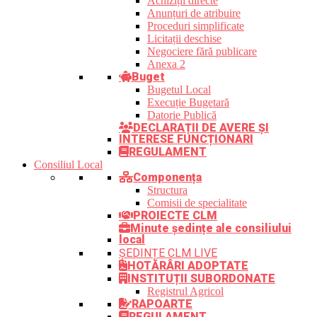
Achiziții directe
Anunțuri de atribuire
Proceduri simplificate
Licitații deschise
Negociere fără publicare
Anexa 2
Buget
Bugetul Local
Execuție Bugetară
Datorie Publică
DECLARAȚII DE AVERE ȘI
INTERESE FUNCȚIONARI
REGULAMENT
Consiliul Local
Componența
Structura
Comisii de specialitate
PROIECTE CLM
Minute ședințe ale consiliului
local
ȘEDINȚE CLM LIVE
HOTĂRÂRI ADOPTATE
INSTITUȚII SUBORDONATE
Registrul Agricol
RAPOARTE
REGULAMENT