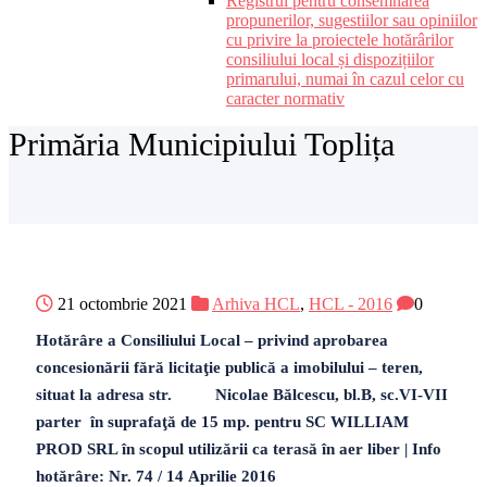
Registrul pentru consemnarea
propunerilor, sugestiilor sau opiniilor
cu privire la proiectele hotărârilor
consiliului local și dispozițiilor
primarului, numai în cazul celor cu
caracter normativ
Primăria Municipiului Toplița
21 octombrie 2021
Arhiva HCL
,
HCL - 2016
0
Hotărâre a Consiliului Local – privind aprobarea
concesionării fără licitaţie publică a imobilului – teren,
situat la adresa str. Nicolae Bălcescu, bl.B, sc.VI-VII
parter în suprafaţă de 15 mp. pentru SC WILLIAM
PROD SRL în scopul utilizării ca terasă în aer liber | Info
hotărâre: Nr. 74 / 14 Aprilie 2016