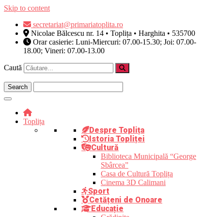
Skip to content
secretariat@primariatoplita.ro
Nicolae Bălcescu nr. 14 • Toplița • Harghita • 535700
Orar casierie: Luni-Miercuri: 07.00-15.30; Joi: 07.00-
18.00; Vineri: 07.00-13.00
Caută
Toplița
Despre Toplița
Istoria Topliței
Cultură
Biblioteca Municipală “George
Sbârcea”
Casa de Cultură Toplița
Cinema 3D Calimani
Sport
Cetățeni de Onoare
Educație