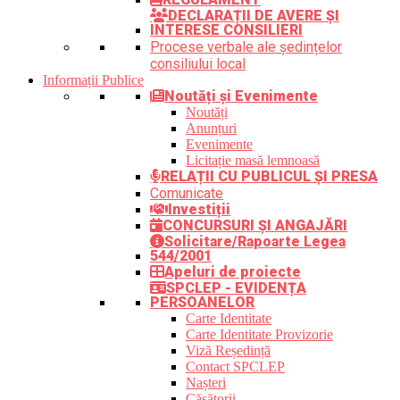
DECLARAȚII DE AVERE ȘI
INTERESE CONSILIERI
Procese verbale ale ședințelor
consiliului local
Informații Publice
Noutăți și Evenimente
Noutăți
Anunțuri
Evenimente
Licitație masă lemnoasă
RELAȚII CU PUBLICUL ȘI PRESA
Comunicate
Investiții
CONCURSURI ȘI ANGAJĂRI
Solicitare/Rapoarte Legea
544/2001
Apeluri de proiecte
SPCLEP - EVIDENȚA
PERSOANELOR
Carte Identitate
Carte Identitate Provizorie
Viză Reședință
Contact SPCLEP
Nașteri
Căsătorii