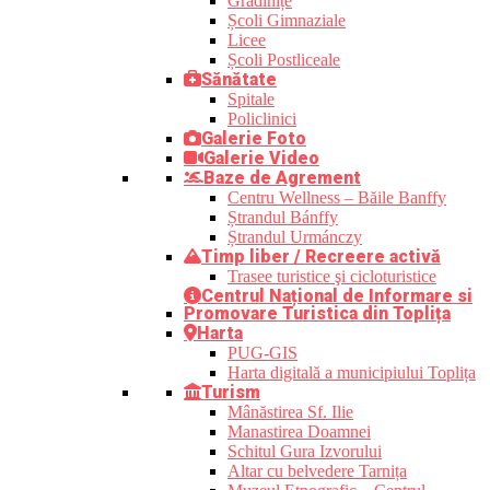
Grădinițe
Școli Gimnaziale
Licee
Școli Postliceale
Sănătate
Spitale
Policlinici
Galerie Foto
Galerie Video
Baze de Agrement
Centru Wellness – Băile Banffy
Ștrandul Bánffy
Ștrandul Urmánczy
Timp liber / Recreere activă
Trasee turistice şi cicloturistice
Centrul Național de Informare si
Promovare Turistica din Toplița
Harta
PUG-GIS
Harta digitală a municipiului Toplița
Turism
Mânăstirea Sf. Ilie
Manastirea Doamnei
Schitul Gura Izvorului
Altar cu belvedere Tarnița