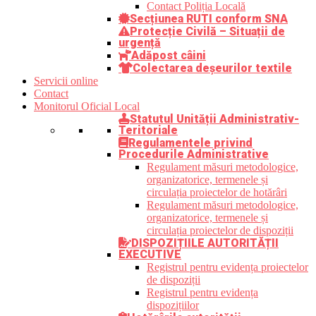
Contact Poliția Locală
Secțiunea RUTI conform SNA
Protecție Civilă – Situații de
urgență
Adăpost câini
Colectarea deșeurilor textile
Servicii online
Contact
Monitorul Oficial Local
Statutul Unității Administrativ-
Teritoriale
Regulamentele privind
Procedurile Administrative
Regulament măsuri metodologice,
organizatorice, termenele și
circulația proiectelor de hotărâri
Regulament măsuri metodologice,
organizatorice, termenele și
circulația proiectelor de dispoziții
DISPOZIȚIILE AUTORITĂȚII
EXECUTIVE
Registrul pentru evidența proiectelor
de dispoziții
Registrul pentru evidența
dispozițiilor