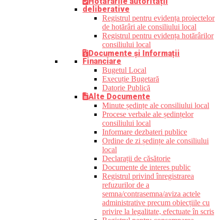
Hotărârile autorității
deliberative
Registrul pentru evidența proiectelor
de hotărâri ale consiliului local
Registrul pentru evidența hotărârilor
consiliului local
Documente și Informații
Financiare
Bugetul Local
Execuție Bugetară
Datorie Publică
Alte Documente
Minute ședințe ale consiliului local
Procese verbale ale ședințelor
consiliului local
Informare dezbateri publice
Ordine de zi ședințe ale consiliului
local
Declarații de căsătorie
Documente de interes public
Registrul privind înregistrarea
refuzurilor de a
semna/contrasemna/aviza actele
administrative precum obiecțiile cu
privire la legalitate, efectuate în scris