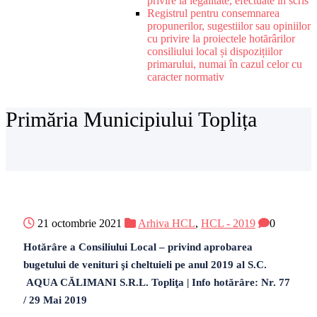
privire la legalitate, efectuate în scris
Registrul pentru consemnarea
propunerilor, sugestiilor sau opiniilor
cu privire la proiectele hotărârilor
consiliului local și dispozițiilor
primarului, numai în cazul celor cu
caracter normativ
Primăria Municipiului Toplița
21 octombrie 2021
Arhiva HCL
,
HCL - 2019
0
Hotărâre a Consiliului Local – privind aprobarea
bugetului de venituri şi cheltuieli pe anul 2019 al S.C.
AQUA CĂLIMANI S.R.L. Topliţa | Info hotărâre: Nr. 77
/ 29 Mai 2019