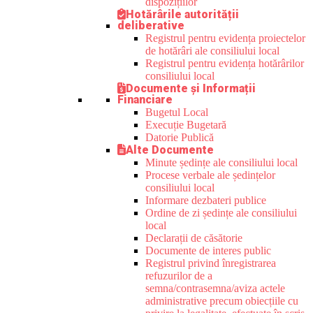
dispozițiilor
Hotărârile autorității
deliberative
Registrul pentru evidența proiectelor
de hotărâri ale consiliului local
Registrul pentru evidența hotărârilor
consiliului local
Documente și Informații
Financiare
Bugetul Local
Execuție Bugetară
Datorie Publică
Alte Documente
Minute ședințe ale consiliului local
Procese verbale ale ședințelor
consiliului local
Informare dezbateri publice
Ordine de zi ședințe ale consiliului
local
Declarații de căsătorie
Documente de interes public
Registrul privind înregistrarea
refuzurilor de a
semna/contrasemna/aviza actele
administrative precum obiecțiile cu