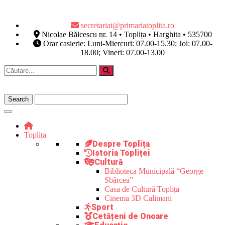
secretariat@primariatoplita.ro
Nicolae Bălcescu nr. 14 • Toplița • Harghita • 535700
Orar casierie: Luni-Miercuri: 07.00-15.30; Joi: 07.00-
18.00; Vineri: 07.00-13.00
Toplița
Despre Toplița
Istoria Topliței
Cultură
Biblioteca Municipală “George
Sbârcea”
Casa de Cultură Toplița
Cinema 3D Calimani
Sport
Cetățeni de Onoare