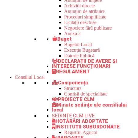
Anunțuri de inițiere
Achiziții directe
Anunțuri de atribuire
Proceduri simplificate
Licitații deschise
Negociere fără publicare
Anexa 2
Buget
Bugetul Local
Execuție Bugetară
Datorie Publică
DECLARAȚII DE AVERE ȘI
INTERESE FUNCȚIONARI
REGULAMENT
Consiliul Local
Componența
Structura
Comisii de specialitate
PROIECTE CLM
Minute ședințe ale consiliului
local
ȘEDINȚE CLM LIVE
HOTĂRÂRI ADOPTATE
INSTITUȚII SUBORDONATE
Registrul Agricol
RAPOARTE