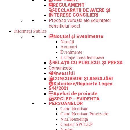
REGULAMENT
DECLARAȚII DE AVERE ȘI
INTERESE CONSILIERI
Procese verbale ale ședințelor
consiliului local
Informații Publice
Noutăți și Evenimente
Noutăți
Anunțuri
Evenimente
Licitație masă lemnoasă
RELAȚII CU PUBLICUL ȘI PRESA
Comunicate
Investiții
CONCURSURI ȘI ANGAJĂRI
Solicitare/Rapoarte Legea
544/2001
Apeluri de proiecte
SPCLEP - EVIDENȚA
PERSOANELOR
Carte Identitate
Carte Identitate Provizorie
Viză Reședință
Contact SPCLEP
Nașteri