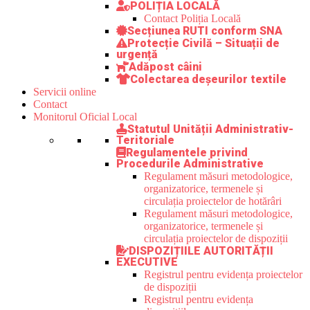
POLIȚIA LOCALĂ
Contact Poliția Locală
Secțiunea RUTI conform SNA
Protecție Civilă – Situații de
urgență
Adăpost câini
Colectarea deșeurilor textile
Servicii online
Contact
Monitorul Oficial Local
Statutul Unității Administrativ-
Teritoriale
Regulamentele privind
Procedurile Administrative
Regulament măsuri metodologice,
organizatorice, termenele și
circulația proiectelor de hotărâri
Regulament măsuri metodologice,
organizatorice, termenele și
circulația proiectelor de dispoziții
DISPOZIȚIILE AUTORITĂȚII
EXECUTIVE
Registrul pentru evidența proiectelor
de dispoziții
Registrul pentru evidența