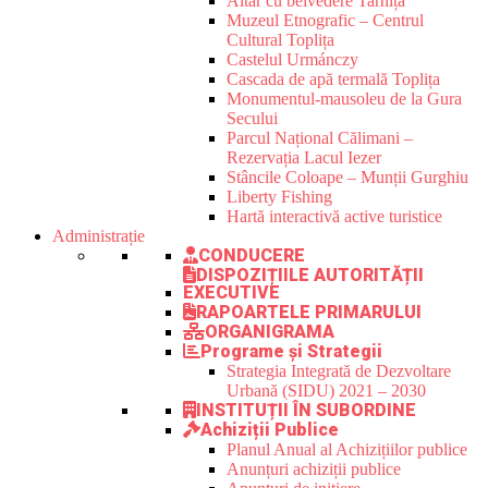
Altar cu belvedere Tarnița
Muzeul Etnografic – Centrul
Cultural Toplița
Castelul Urmánczy
Cascada de apă termală Toplița
Monumentul-mausoleu de la Gura
Secului
Parcul Național Călimani –
Rezervația Lacul Iezer
Stâncile Coloape – Munții Gurghiu
Liberty Fishing
Hartă interactivă active turistice
Administrație
CONDUCERE
DISPOZIȚIILE AUTORITĂȚII
EXECUTIVE
RAPOARTELE PRIMARULUI
ORGANIGRAMA
Programe și Strategii
Strategia Integrată de Dezvoltare
Urbană (SIDU) 2021 – 2030
INSTITUȚII ÎN SUBORDINE
Achiziții Publice
Planul Anual al Achizițiilor publice
Anunțuri achiziții publice