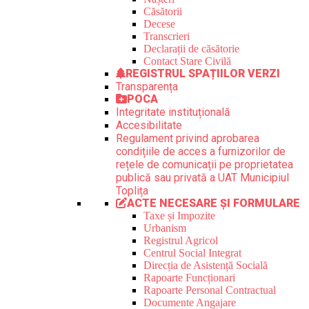
Căsătorii
Decese
Transcrieri
Declarații de căsătorie
Contact Stare Civilă
REGISTRUL SPAȚIILOR VERZI
Transparența
POCA
Integritate instituțională
Accesibilitate
Regulament privind aprobarea
condițiile de acces a furnizorilor de
rețele de comunicații pe proprietatea
publică sau privată a UAT Municipiul
Toplița
ACTE NECESARE ȘI FORMULARE
Taxe și Impozite
Urbanism
Registrul Agricol
Centrul Social Integrat
Direcția de Asistență Socială
Rapoarte Funcționari
Rapoarte Personal Contractual
Documente Angajare