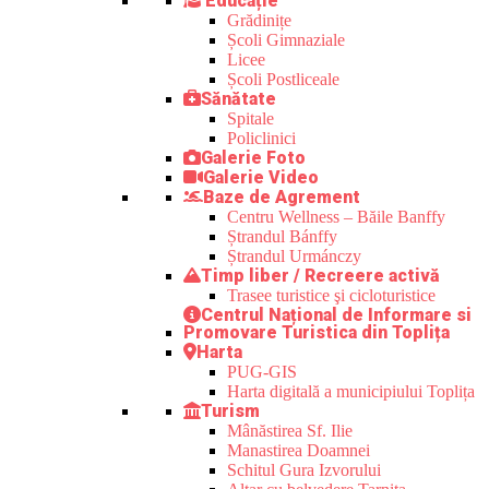
Educație
Grădinițe
Școli Gimnaziale
Licee
Școli Postliceale
Sănătate
Spitale
Policlinici
Galerie Foto
Galerie Video
Baze de Agrement
Centru Wellness – Băile Banffy
Ștrandul Bánffy
Ștrandul Urmánczy
Timp liber / Recreere activă
Trasee turistice şi cicloturistice
Centrul Național de Informare si
Promovare Turistica din Toplița
Harta
PUG-GIS
Harta digitală a municipiului Toplița
Turism
Mânăstirea Sf. Ilie
Manastirea Doamnei
Schitul Gura Izvorului