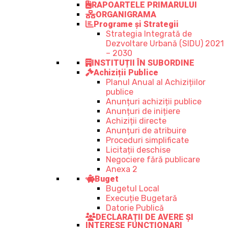
RAPOARTELE PRIMARULUI
ORGANIGRAMA
Programe și Strategii
Strategia Integrată de
Dezvoltare Urbană (SIDU) 2021
– 2030
INSTITUȚII ÎN SUBORDINE
Achiziții Publice
Planul Anual al Achizițiilor
publice
Anunțuri achiziții publice
Anunțuri de inițiere
Achiziții directe
Anunțuri de atribuire
Proceduri simplificate
Licitații deschise
Negociere fără publicare
Anexa 2
Buget
Bugetul Local
Execuție Bugetară
Datorie Publică
DECLARAȚII DE AVERE ȘI
INTERESE FUNCȚIONARI