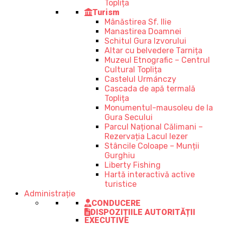
Toplița
Turism
Mânăstirea Sf. Ilie
Manastirea Doamnei
Schitul Gura Izvorului
Altar cu belvedere Tarnița
Muzeul Etnografic – Centrul
Cultural Toplița
Castelul Urmánczy
Cascada de apă termală
Toplița
Monumentul-mausoleu de la
Gura Secului
Parcul Național Călimani –
Rezervația Lacul Iezer
Stâncile Coloape – Munții
Gurghiu
Liberty Fishing
Hartă interactivă active
turistice
Administrație
CONDUCERE
DISPOZIȚIILE AUTORITĂȚII
EXECUTIVE