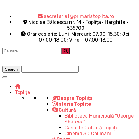
secretariat@primariatoplita.ro
Nicolae Bălcescu nr. 14 • Toplița • Harghita •
535700
Orar casierie: Luni-Miercuri: 07.00-15.30; Joi:
07.00-18.00; Vineri: 07.00-13.00
Toplița
Despre Toplița
Istoria Topliței
Cultură
Biblioteca Municipală “George
Sbârcea”
Casa de Cultură Toplița
Cinema 3D Calimani