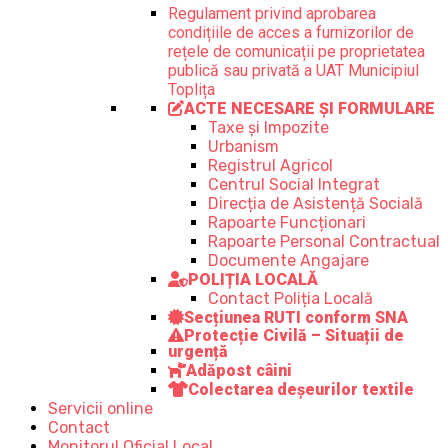
Regulament privind aprobarea
condițiile de acces a furnizorilor de
rețele de comunicații pe proprietatea
publică sau privată a UAT Municipiul
Toplița
ACTE NECESARE ȘI FORMULARE
Taxe și Impozite
Urbanism
Registrul Agricol
Centrul Social Integrat
Direcția de Asistență Socială
Rapoarte Funcționari
Rapoarte Personal Contractual
Documente Angajare
POLIȚIA LOCALĂ
Contact Poliția Locală
Secțiunea RUTI conform SNA
Protecție Civilă – Situații de
urgență
Adăpost câini
Colectarea deșeurilor textile
Servicii online
Contact
Monitorul Oficial Local