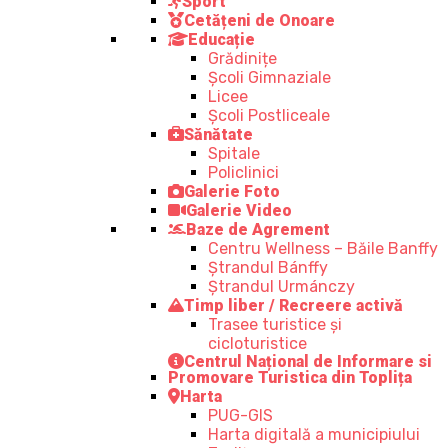
Sport
Cetățeni de Onoare
Educație
Grădinițe
Școli Gimnaziale
Licee
Școli Postliceale
Sănătate
Spitale
Policlinici
Galerie Foto
Galerie Video
Baze de Agrement
Centru Wellness – Băile Banffy
Ștrandul Bánffy
Ștrandul Urmánczy
Timp liber / Recreere activă
Trasee turistice şi
cicloturistice
Centrul Național de Informare si
Promovare Turistica din Toplița
Harta
PUG-GIS
Harta digitală a municipiului