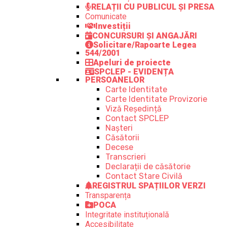
RELAȚII CU PUBLICUL ȘI PRESA
Comunicate
Investiții
CONCURSURI ȘI ANGAJĂRI
Solicitare/Rapoarte Legea
544/2001
Apeluri de proiecte
SPCLEP - EVIDENȚA
PERSOANELOR
Carte Identitate
Carte Identitate Provizorie
Viză Reședință
Contact SPCLEP
Nașteri
Căsătorii
Decese
Transcrieri
Declarații de căsătorie
Contact Stare Civilă
REGISTRUL SPAȚIILOR VERZI
Transparența
POCA
Integritate instituțională
Accesibilitate