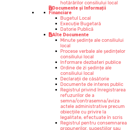
hotărârilor consiliului local
Documente și Informații
Financiare
Bugetul Local
Execuție Bugetară
Datorie Publică
Alte Documente
Minute ședințe ale consiliului
local
Procese verbale ale ședințelor
consiliului local
Informare dezbateri publice
Ordine de zi ședințe ale
consiliului local
Declarații de căsătorie
Documente de interes public
Registrul privind înregistrarea
refuzurilor de a
semna/contrasemna/aviza
actele administrative precum
obiecțiile cu privire la
legalitate, efectuate în scris
Registrul pentru consemnarea
propunerilor, sugestiilor sau