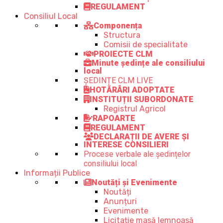
REGULAMENT
Consiliul Local
Componența
Structura
Comisii de specialitate
PROIECTE CLM
Minute ședințe ale consiliului
local
ȘEDINȚE CLM LIVE
HOTĂRÂRI ADOPTATE
INSTITUȚII SUBORDONATE
Registrul Agricol
RAPOARTE
REGULAMENT
DECLARAȚII DE AVERE ȘI
INTERESE CONSILIERI
Procese verbale ale ședințelor
consiliului local
Informații Publice
Noutăți și Evenimente
Noutăți
Anunțuri
Evenimente
Licitație masă lemnoasă