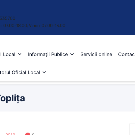
 • 535700
oi: 07.00-18.00; Vineri: 07.00-13.00
l Local
Informații Publice
Servicii online
Contac
orul Oficial Local
oplița
 - 2019
0