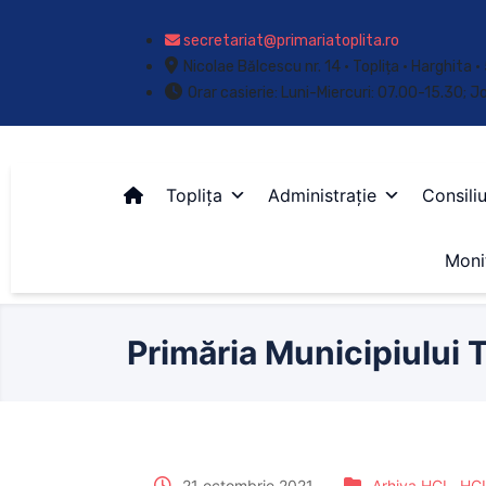
secretariat@primariatoplita.ro
Nicolae Bălcescu nr. 14 • Toplița • Harghita
Orar casierie: Luni-Miercuri: 07.00-15.30; J
Toplița
Administrație
Consiliu
Monit
Primăria Municipiului T
21 octombrie 2021
Arhiva HCL
,
HCL