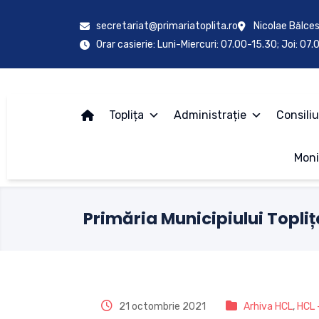
secretariat@primariatoplita.ro
Nicolae Bălces
Orar casierie: Luni-Miercuri: 07.00-15.30; Joi: 07
Toplița
Administrație
Consiliu
Moni
Primăria Municipiului Topliț
21 octombrie 2021
Arhiva HCL
,
HCL 