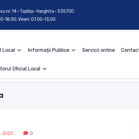
cu nr. 14 • Toplița • Harghita • 535700
.00-18.00; Vineri: 07.00-13.00
l Local
Informații Publice
Servicii online
Contac
torul Oficial Local
a
- 2020
0