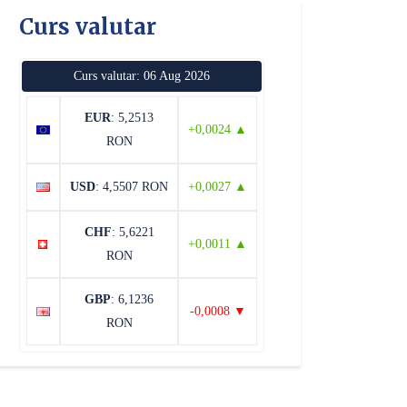
Curs valutar
Curs valutar: 06 Aug 2026
EUR
: 5,2513
+0,0024 ▲
RON
USD
: 4,5507 RON
+0,0027 ▲
CHF
: 5,6221
+0,0011 ▲
RON
GBP
: 6,1236
-0,0008 ▼
RON