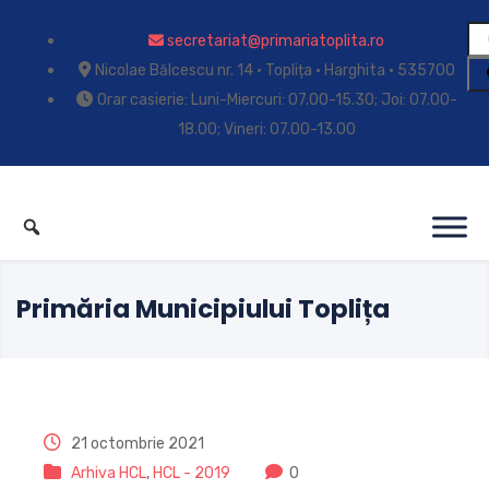
secretariat@primariatoplita.ro
Nicolae Bălcescu nr. 14 • Toplița • Harghita • 535700
Orar casierie: Luni-Miercuri: 07.00-15.30; Joi: 07.00-
18.00; Vineri: 07.00-13.00
Primăria Municipiului Toplița
21 octombrie 2021
Arhiva HCL
,
HCL - 2019
0