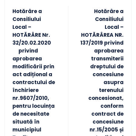
Hotărâre a
Hotărâre a
Consiliului
Consiliului
Local –
Local –
HOTĂRÂRE Nr.
HOTĂRÂREA NR.
32/20.02.2020
137/2019 privind
privind
aprobarea
aprobarea
transmiterii
modificării prin
dreptului de
act adițional a
concesiune
contractului de
asupra
închiriere
terenului
nr.9607/2010,
concesionat,
pentru locuința
conform
de necesitate
contract de
situată în
concesiune
municipiul
nr.15/2005 și