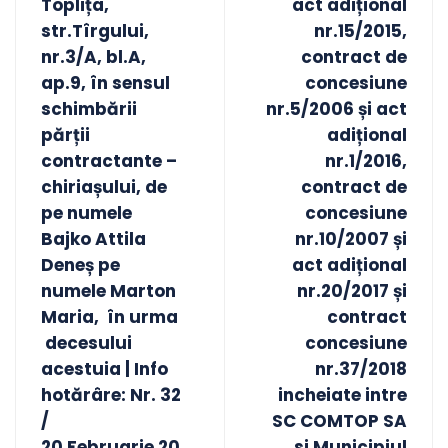
Toplița,
act adițional
str.Tîrgului,
nr.15/2015,
nr.3/A, bl.A,
contract de
ap.9, în sensul
concesiune
schimbării
nr.5/2006 și act
părții
adițional
contractante –
nr.1/2016,
chiriașului, de
contract de
pe numele
concesiune
Bajko Attila
nr.10/2007 și
Deneș pe
act adițional
numele Marton
nr.20/2017 și
Maria, în urma
contract
decesului
concesiune
acestuia | Info
nr.37/2018
hotărâre: Nr. 32
incheiate intre
/
SC COMTOP SA
20 Februarie 20
si Municipiul