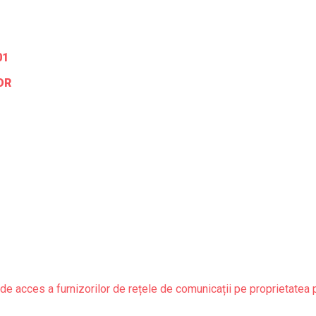
01
OR
de acces a furnizorilor de rețele de comunicații pe proprietatea 