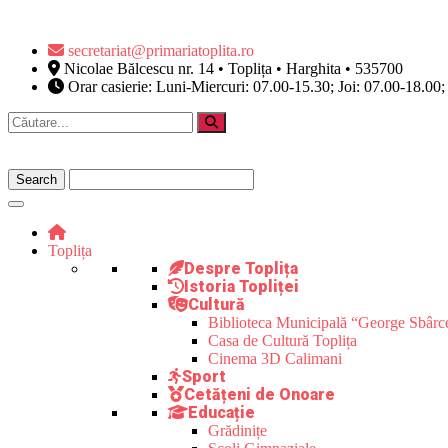
secretariat@primariatoplita.ro
Nicolae Bălcescu nr. 14 • Toplița • Harghita • 535700
Orar casierie: Luni-Miercuri: 07.00-15.30; Joi: 07.00-18.00;
Toplița
Despre Toplița
Istoria Topliței
Cultură
Biblioteca Municipală “George Sbârc
Casa de Cultură Toplița
Cinema 3D Calimani
Sport
Cetățeni de Onoare
Educație
Grădinițe