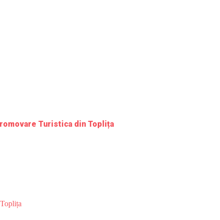
romovare Turistica din Toplița
Toplița