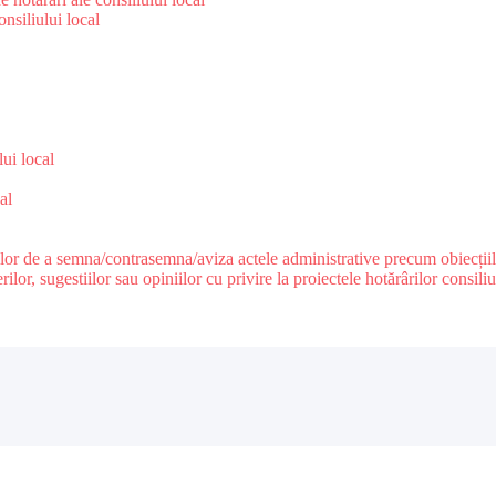
nsiliului local
e
lui local
al
ilor de a semna/contrasemna/aviza actele administrative precum obiecțiile c
r, sugestiilor sau opiniilor cu privire la proiectele hotărârilor consiliul