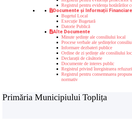
Registrul pentru evidența hotărârilor co
Documente și Informații Financiar
Bugetul Local
Execuție Bugetară
Datorie Publică
Alte Documente
Minute ședințe ale consiliului local
Procese verbale ale ședințelor consiliu
Informare dezbateri publice
Ordine de zi ședințe ale consiliului loc
Declarații de căsătorie
Documente de interes public
Registrul privind înregistrarea refuzur
Registrul pentru consemnarea propunerilo
normativ
Primăria Municipiului Toplița