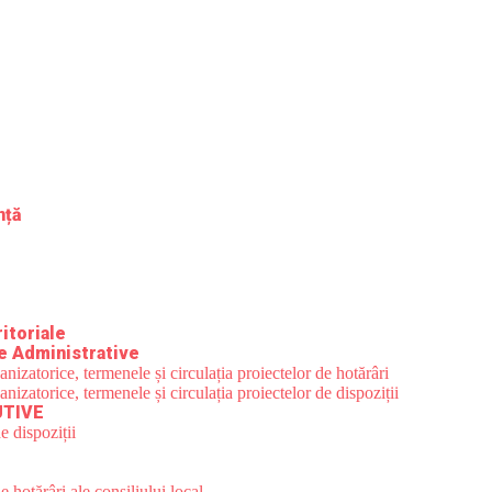
nță
itoriale
e Administrative
zatorice, termenele și circulația proiectelor de hotărâri
zatorice, termenele și circulația proiectelor de dispoziții
UTIVE
e dispoziții
 hotărâri ale consiliului local