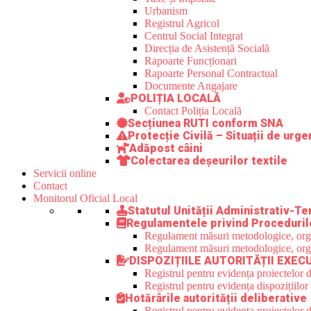
Urbanism
Registrul Agricol
Centrul Social Integrat
Direcția de Asistență Socială
Rapoarte Funcționari
Rapoarte Personal Contractual
Documente Angajare
POLIȚIA LOCALĂ
Contact Poliția Locală
Secțiunea RUTI conform SNA
Protecție Civilă – Situații de urge
Adăpost câini
Colectarea deșeurilor textile
Servicii online
Contact
Monitorul Oficial Local
Statutul Unității Administrativ-Ter
Regulamentele privind Proceduril
Regulament măsuri metodologice, organi
Regulament măsuri metodologice, organi
DISPOZIȚIILE AUTORITĂȚII EXEC
Registrul pentru evidența proiectelor d
Registrul pentru evidența dispozițiilor
Hotărârile autorității deliberative
Registrul pentru evidența proiectelor de