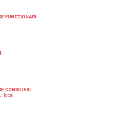
ESE FUNCȚIONARI
l
SE CONSILIERI
i local