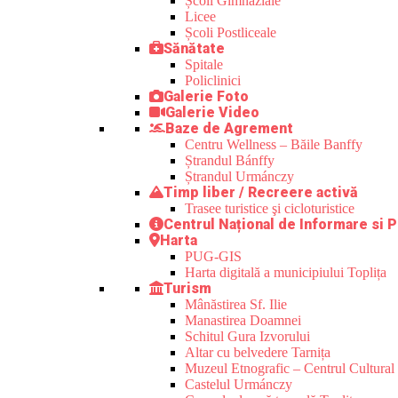
Școli Gimnaziale
Licee
Școli Postliceale
Sănătate
Spitale
Policlinici
Galerie Foto
Galerie Video
Baze de Agrement
Centru Wellness – Băile Banffy
Ștrandul Bánffy
Ștrandul Urmánczy
Timp liber / Recreere activă
Trasee turistice şi cicloturistice
Centrul Național de Informare si P
Harta
PUG-GIS
Harta digitală a municipiului Toplița
Turism
Mânăstirea Sf. Ilie
Manastirea Doamnei
Schitul Gura Izvorului
Altar cu belvedere Tarnița
Muzeul Etnografic – Centrul Cultural 
Castelul Urmánczy