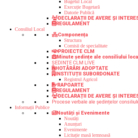
Bugetul Local
Execuție Bugetară
Datorie Publică
DECLARAȚII DE AVERE ȘI INTER
REGULAMENT
Consiliul Local
Componența
Structura
Comisii de specialitate
PROIECTE CLM
Minute ședințe ale consiliului loca
ȘEDINȚE CLM LIVE
HOTĂRÂRI ADOPTATE
INSTITUȚII SUBORDONATE
Registrul Agricol
RAPOARTE
REGULAMENT
DECLARAȚII DE AVERE ȘI INTERE
Procese verbale ale ședințelor consiliulu
Informații Publice
Noutăți și Evenimente
Noutăți
Anunțuri
Evenimente
Licitație masă lemnoasă