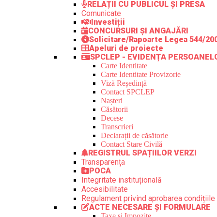
RELAȚII CU PUBLICUL ȘI PRESA
Comunicate
Investiții
CONCURSURI ȘI ANGAJĂRI
Solicitare/Rapoarte Legea 544/20
Apeluri de proiecte
SPCLEP - EVIDENȚA PERSOANEL
Carte Identitate
Carte Identitate Provizorie
Viză Reședință
Contact SPCLEP
Nașteri
Căsătorii
Decese
Transcrieri
Declarații de căsătorie
Contact Stare Civilă
REGISTRUL SPAȚIILOR VERZI
Transparența
POCA
Integritate instituțională
Accesibilitate
Regulament privind aprobarea condițiile 
ACTE NECESARE ȘI FORMULARE
Taxe și Impozite