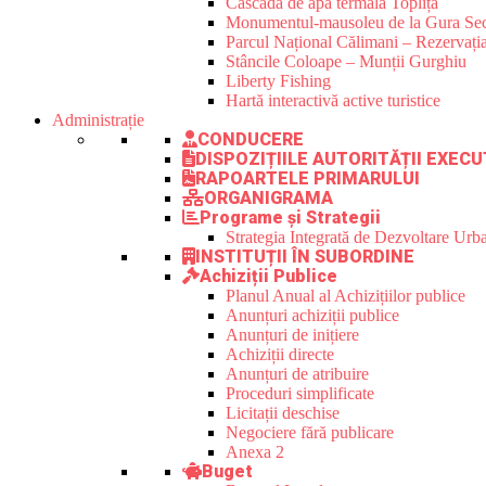
Cascada de apă termală Toplița
Monumentul-mausoleu de la Gura Sec
Parcul Național Călimani – Rezervația
Stâncile Coloape – Munții Gurghiu
Liberty Fishing
Hartă interactivă active turistice
Administrație
CONDUCERE
DISPOZIȚIILE AUTORITĂȚII EXECU
RAPOARTELE PRIMARULUI
ORGANIGRAMA
Programe și Strategii
Strategia Integrată de Dezvoltare Ur
INSTITUȚII ÎN SUBORDINE
Achiziții Publice
Planul Anual al Achizițiilor publice
Anunțuri achiziții publice
Anunțuri de inițiere
Achiziții directe
Anunțuri de atribuire
Proceduri simplificate
Licitații deschise
Negociere fără publicare
Anexa 2
Buget