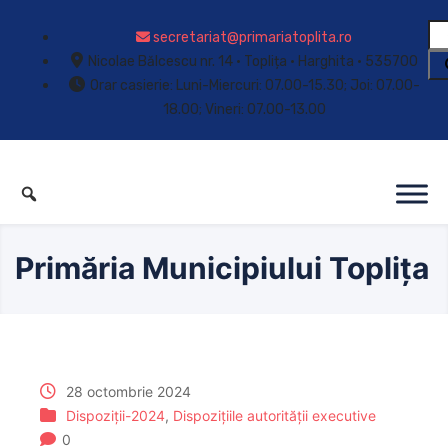
secretariat@primariatoplita.ro
Nicolae Bălcescu nr. 14 • Toplița • Harghita • 535700
Orar casierie: Luni-Miercuri: 07.00-15.30; Joi: 07.00-
18.00; Vineri: 07.00-13.00
Primăria Municipiului Toplița
28 octombrie 2024
Dispoziții-2024
,
Dispozițiile autorității executive
0