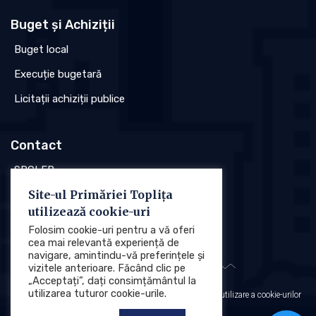
Buget și Achiziții
Buget local
Execuție bugetară
Licitații achiziții publice
Contact
SPCLEP
Site-ul Primăriei Toplița
Stare civilă
utilizează cookie-uri
Poliția locală
Folosim cookie-uri pentru a vă oferi
cea mai relevantă experiență de
navigare, amintindu-vă preferințele și
vizitele anterioare. Făcând clic pe
„Acceptați”, dați consimțământul la
utilizarea tuturor cookie-urile.
Protecția datelor cu caracter personal (GDPR)
Politica de utilizare a cookie-urilor