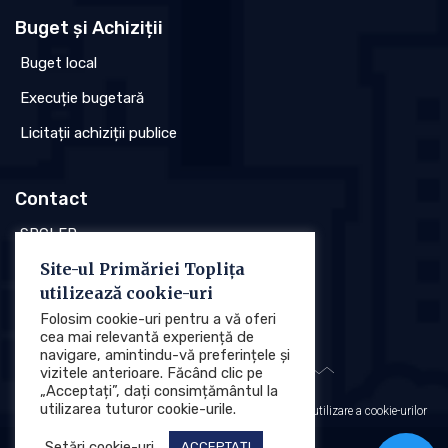
Buget și Achiziții
Buget local
Execuție bugetară
Licitații achiziții publice
Contact
SPCLEP
Site-ul Primăriei Toplița
Stare civilă
utilizează cookie-uri
Poliția locală
Folosim cookie-uri pentru a vă oferi
cea mai relevantă experiență de
navigare, amintindu-vă preferințele și
vizitele anterioare. Făcând clic pe
„Acceptați”, dați consimțământul la
utilizarea tuturor cookie-urile.
Protecția datelor cu caracter personal (GDPR)
Politica de utilizare a cookie-urilor
Setări cookie-uri
ACCEPTAȚI