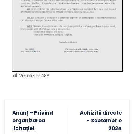
Vizualizări:
489
Anunț – Privind
Achizitii directe
organizarea
– Septembrie
licitației
2024