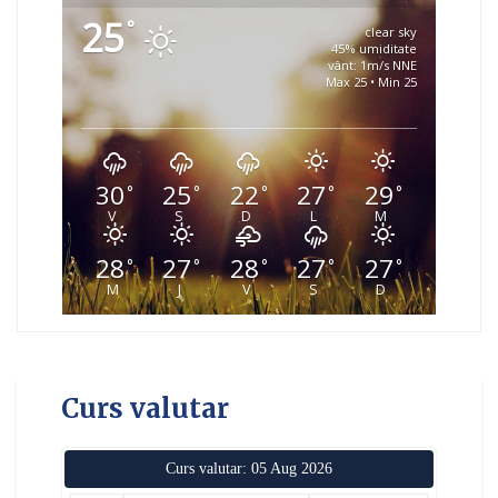
25
°
clear sky
45% umiditate
vânt: 1m/s NNE
Max 25 • Min 25
30
25
22
27
29
°
°
°
°
°
V
S
D
L
M
28
27
28
27
27
°
°
°
°
°
M
J
V
S
D
Curs valutar
Curs valutar: 05 Aug 2026