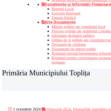
Documente și Informații Financiar
Bugetul Local
Execuție Bugetară
Datorie Publică
Alte Documente
Minute ședințe ale consiliului local
Procese verbale ale ședințelor consiliu
Informare dezbateri publice
Ordine de zi ședințe ale consiliului loc
Declarații de căsătorie
Documente de interes public
Registrul privind înregistrarea refuzur
Registrul pentru consemnarea propunerilo
normativ
Primăria Municipiului Toplița
1 octombrie 2024
Dispoziții-2024
,
Dispozițiile autorității e