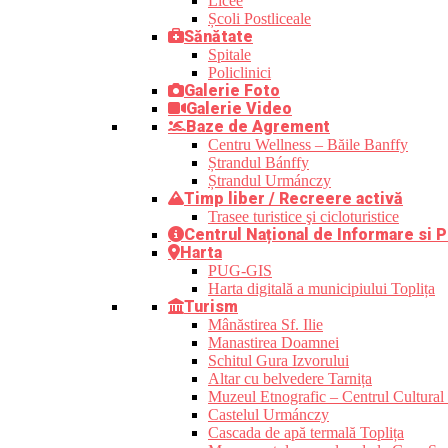
Licee
Școli Postliceale
Sănătate
Spitale
Policlinici
Galerie Foto
Galerie Video
Baze de Agrement
Centru Wellness – Băile Banffy
Ștrandul Bánffy
Ștrandul Urmánczy
Timp liber / Recreere activă
Trasee turistice şi cicloturistice
Centrul Național de Informare si P
Harta
PUG-GIS
Harta digitală a municipiului Toplița
Turism
Mânăstirea Sf. Ilie
Manastirea Doamnei
Schitul Gura Izvorului
Altar cu belvedere Tarnița
Muzeul Etnografic – Centrul Cultural 
Castelul Urmánczy
Cascada de apă termală Toplița