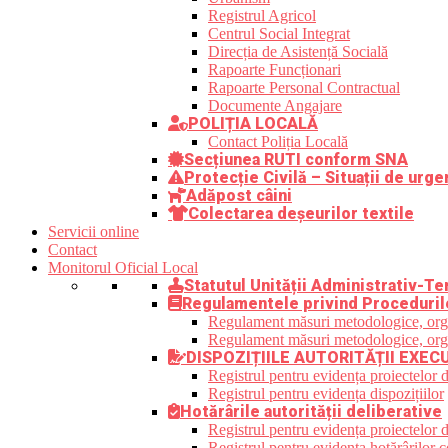
Registrul Agricol
Centrul Social Integrat
Direcția de Asistență Socială
Rapoarte Funcționari
Rapoarte Personal Contractual
Documente Angajare
POLIȚIA LOCALĂ
Contact Poliția Locală
Secțiunea RUTI conform SNA
Protecție Civilă – Situații de urge
Adăpost câini
Colectarea deșeurilor textile
Servicii online
Contact
Monitorul Oficial Local
Statutul Unității Administrativ-Ter
Regulamentele privind Proceduril
Regulament măsuri metodologice, organi
Regulament măsuri metodologice, organi
DISPOZIȚIILE AUTORITĂȚII EXEC
Registrul pentru evidența proiectelor d
Registrul pentru evidența dispozițiilor
Hotărârile autorității deliberative
Registrul pentru evidența proiectelor de
Registrul pentru evidența hotărârilor co