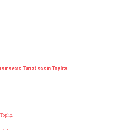
romovare Turistica din Toplița
Toplița