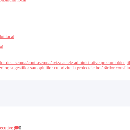
e
lui local
al
ilor de a semna/contrasemna/aviza actele administrative precum obiecțiile c
r, sugestiilor sau opiniilor cu privire la proiectele hotărârilor consiliul
xecutive
0