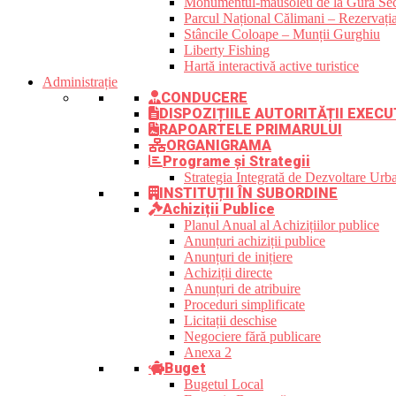
Monumentul-mausoleu de la Gura Sec
Parcul Național Călimani – Rezervația
Stâncile Coloape – Munții Gurghiu
Liberty Fishing
Hartă interactivă active turistice
Administrație
CONDUCERE
DISPOZIȚIILE AUTORITĂȚII EXECU
RAPOARTELE PRIMARULUI
ORGANIGRAMA
Programe și Strategii
Strategia Integrată de Dezvoltare Ur
INSTITUȚII ÎN SUBORDINE
Achiziții Publice
Planul Anual al Achizițiilor publice
Anunțuri achiziții publice
Anunțuri de inițiere
Achiziții directe
Anunțuri de atribuire
Proceduri simplificate
Licitații deschise
Negociere fără publicare
Anexa 2
Buget
Bugetul Local