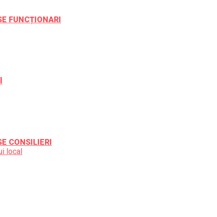
ESE FUNCȚIONARI
l
SE CONSILIERI
i local