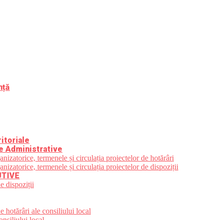
nță
itoriale
e Administrative
zatorice, termenele și circulația proiectelor de hotărâri
zatorice, termenele și circulația proiectelor de dispoziții
UTIVE
e dispoziții
 hotărâri ale consiliului local
nsiliului local