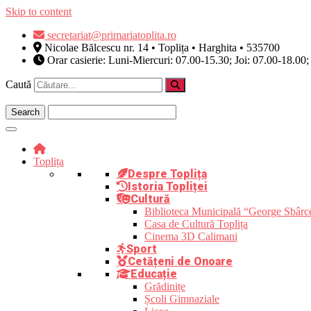
Skip to content
secretariat@primariatoplita.ro
Nicolae Bălcescu nr. 14 • Toplița • Harghita • 535700
Orar casierie: Luni-Miercuri: 07.00-15.30; Joi: 07.00-18.00;
Caută
Toplița
Despre Toplița
Istoria Topliței
Cultură
Biblioteca Municipală “George Sbârc
Casa de Cultură Toplița
Cinema 3D Calimani
Sport
Cetățeni de Onoare
Educație
Grădinițe
Școli Gimnaziale