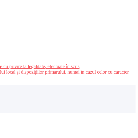
u privire la legalitate, efectuate în scris
ui local și dispozițiilor primarului, numai în cazul celor cu caracter