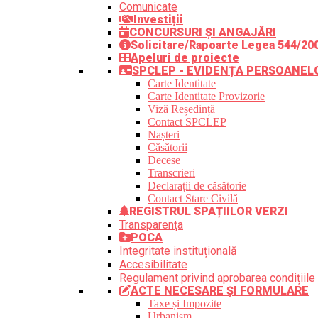
Comunicate
Investiții
CONCURSURI ȘI ANGAJĂRI
Solicitare/Rapoarte Legea 544/20
Apeluri de proiecte
SPCLEP - EVIDENȚA PERSOANEL
Carte Identitate
Carte Identitate Provizorie
Viză Reședință
Contact SPCLEP
Nașteri
Căsătorii
Decese
Transcrieri
Declarații de căsătorie
Contact Stare Civilă
REGISTRUL SPAȚIILOR VERZI
Transparența
POCA
Integritate instituțională
Accesibilitate
Regulament privind aprobarea condițiile 
ACTE NECESARE ȘI FORMULARE
Taxe și Impozite
Urbanism