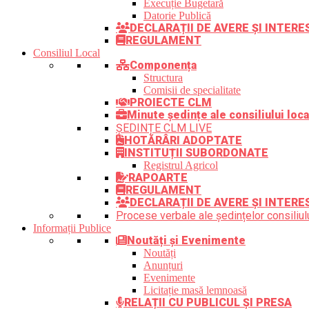
Execuție Bugetară
Datorie Publică
DECLARAȚII DE AVERE ȘI INTER
REGULAMENT
Consiliul Local
Componența
Structura
Comisii de specialitate
PROIECTE CLM
Minute ședințe ale consiliului loca
ȘEDINȚE CLM LIVE
HOTĂRÂRI ADOPTATE
INSTITUȚII SUBORDONATE
Registrul Agricol
RAPOARTE
REGULAMENT
DECLARAȚII DE AVERE ȘI INTERE
Procese verbale ale ședințelor consiliulu
Informații Publice
Noutăți și Evenimente
Noutăți
Anunțuri
Evenimente
Licitație masă lemnoasă
RELAȚII CU PUBLICUL ȘI PRESA