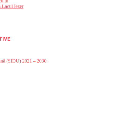
ului
 Lacul Iezer
TIVE
bană (SIDU) 2021 – 2030