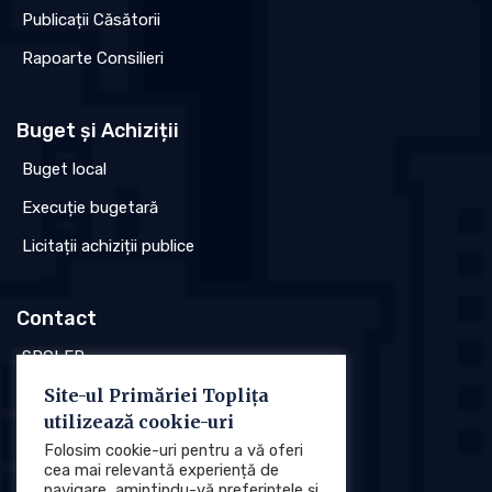
Publicații Căsătorii
Rapoarte Consilieri
Buget și Achiziții
Buget local
Execuție bugetară
Licitații achiziții publice
Contact
SPCLEP
Site-ul Primăriei Toplița
Stare civilă
utilizează cookie-uri
Poliția locală
Folosim cookie-uri pentru a vă oferi
cea mai relevantă experiență de
navigare, amintindu-vă preferințele și