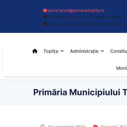
secretariat@primariatoplita.ro
Nicolae Bălcescu nr. 14 • Toplița • Harghita
Orar casierie: Luni-Miercuri: 07.00-15.30; J
Toplița
Administrație
Consiliu
Monit
Primăria Municipiului T
24 septembrie 2024
Dispoziții-202