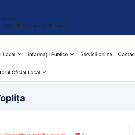
 • 535700
oi: 07.00-18.00; Vineri: 07.00-13.00
l Local
Informații Publice
Servicii online
Contac
orul Oficial Local
oplița
4
,
Dispozițiile autorității executive
0