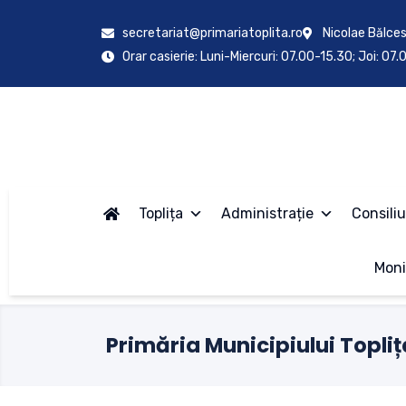
secretariat@primariatoplita.ro
Nicolae Bălces
Orar casierie: Luni-Miercuri: 07.00-15.30; Joi: 07
Toplița
Administrație
Consiliu
Moni
Primăria Municipiului Topliț