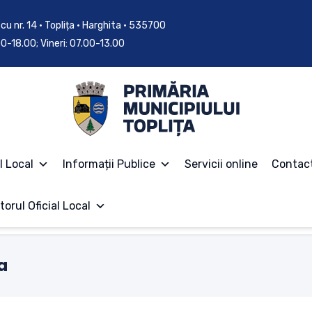
cu nr. 14 • Toplița • Harghita • 535700
.00-18.00; Vineri: 07.00-13.00
l Local
Informații Publice
Servicii online
Contac
torul Oficial Local
a