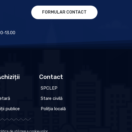
FORMULAR CONTACT
.00-13.00
chiziții
Contact
SPCLEP
etară
Stare civilă
iții publice
Poliția locală
olitica de utilizare a cookie-urilor