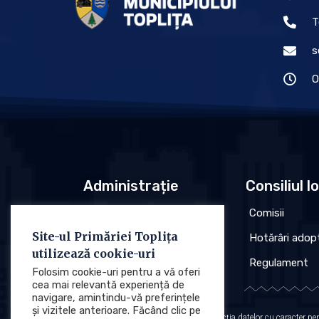
T
s
O
Administrație
Consiliul l
Conducere
Comisii
Site-ul Primăriei Toplița
Organigrama
Hotărâri adop
utilizează cookie-uri
Regulament
Regulament
Folosim cookie-uri pentru a vă oferi
cea mai relevantă experiență de
navigare, amintindu-vă preferințele
și vizitele anterioare. Făcând clic pe
Protecția datelor cu caracter p