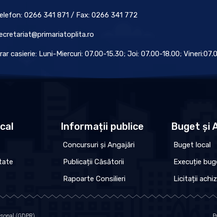
elefon: 0266 341 871 / Fax: 0266 341 772
ecretariat@primariatoplita.ro
rar casierie: Luni-Miercuri: 07.00-15.30; Joi: 07.00-18.00; Vineri:07
ocal
Informații publice
Buget și A
Concursuri și Angajări
Buget local
tate
Publicații Căsătorii
Execuție bug
Rapoarte Consilieri
Licitații achiz
ersonal (GDPR)
P