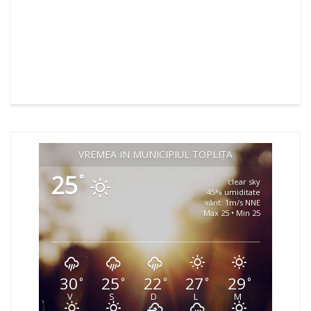
VREMEA ÎN MUNICIPIUL TOPLIȚA
25
°
clear sky
45% umiditate
vânt: 1m/s NNE
Max 25 • Min 25
30
25
22
27
29
°
°
°
°
°
V
S
D
L
M