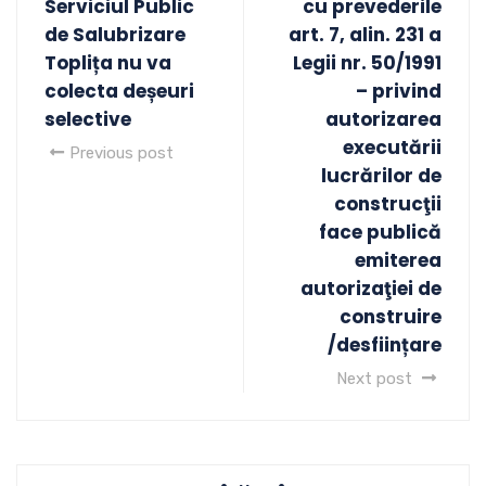
Serviciul Public
cu prevederile
de Salubrizare
art. 7, alin. 231 a
Toplița nu va
Legii nr. 50/1991
colecta deșeuri
– privind
selective
autorizarea
executării
Previous post
lucrărilor de
construcţii
face publică
emiterea
autorizaţiei de
construire
/desființare
Next post