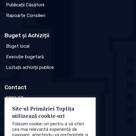
Publicații Căsătorii
Rapoarte Consilieri
Buget și Achiziții
Buget local
Execuție bugetară
Licitații achiziții publice
Contact
SPCLEP
Site-ul Primăriei Toplița
Stare civilă
utilizează cookie-uri
Poliția locală
Folosim cookie-uri pentru a vă oferi
cea mai relevantă experiență de
navigare, amintindu-vă preferințele și