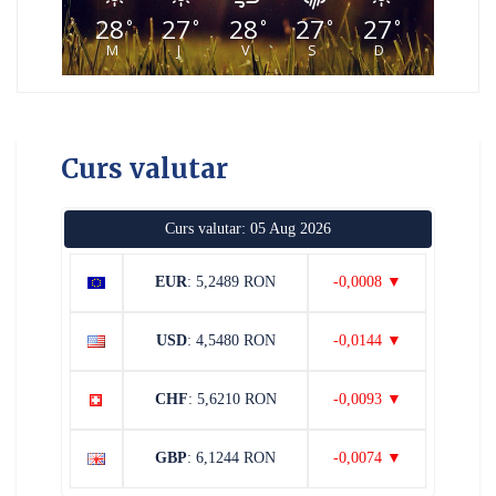
28
27
28
27
27
°
°
°
°
°
M
J
V
S
D
Curs valutar
Curs valutar: 05 Aug 2026
EUR
: 5,2489 RON
-0,0008 ▼
USD
: 4,5480 RON
-0,0144 ▼
CHF
: 5,6210 RON
-0,0093 ▼
GBP
: 6,1244 RON
-0,0074 ▼