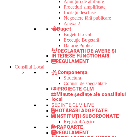
Anunțuri de atribuire
Proceduri simplificate
Licitații deschise
Negociere fără publicare
Anexa 2
Buget
Bugetul Local
Execuție Bugetară
Datorie Publică
DECLARAȚII DE AVERE ȘI
INTERESE FUNCȚIONARI
REGULAMENT
Consiliul Local
Componența
Structura
Comisii de specialitate
PROIECTE CLM
Minute ședințe ale consiliului
local
ȘEDINȚE CLM LIVE
HOTĂRÂRI ADOPTATE
INSTITUȚII SUBORDONATE
Registrul Agricol
RAPOARTE
REGULAMENT