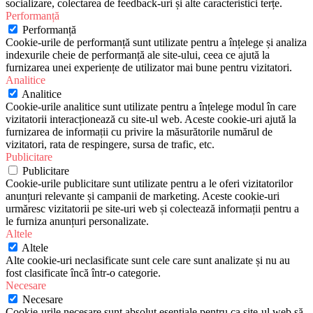
socializare, colectarea de feedback-uri și alte caracteristici terțe.
Performanță
Performanță
Cookie-urile de performanță sunt utilizate pentru a înțelege și analiza
indexurile cheie de performanță ale site-ului, ceea ce ajută la
furnizarea unei experiențe de utilizator mai bune pentru vizitatori.
Analitice
Analitice
Cookie-urile analitice sunt utilizate pentru a înțelege modul în care
vizitatorii interacționează cu site-ul web. Aceste cookie-uri ajută la
furnizarea de informații cu privire la măsurătorile numărul de
vizitatori, rata de respingere, sursa de trafic, etc.
Publicitare
Publicitare
Cookie-urile publicitare sunt utilizate pentru a le oferi vizitatorilor
anunțuri relevante și campanii de marketing. Aceste cookie-uri
urmăresc vizitatorii pe site-uri web și colectează informații pentru a
le furniza anunțuri personalizate.
Altele
Altele
Alte cookie-uri neclasificate sunt cele care sunt analizate și nu au
fost clasificate încă într-o categorie.
Necesare
Necesare
Cookie-urile necesare sunt absolut esențiale pentru ca site-ul web să