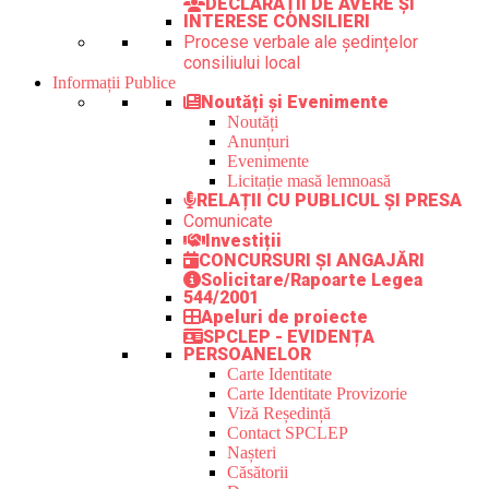
DECLARAȚII DE AVERE ȘI
INTERESE CONSILIERI
Procese verbale ale ședințelor
consiliului local
Informații Publice
Noutăți și Evenimente
Noutăți
Anunțuri
Evenimente
Licitație masă lemnoasă
RELAȚII CU PUBLICUL ȘI PRESA
Comunicate
Investiții
CONCURSURI ȘI ANGAJĂRI
Solicitare/Rapoarte Legea
544/2001
Apeluri de proiecte
SPCLEP - EVIDENȚA
PERSOANELOR
Carte Identitate
Carte Identitate Provizorie
Viză Reședință
Contact SPCLEP
Nașteri
Căsătorii