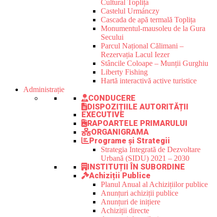
Cultural Toplița
Castelul Urmánczy
Cascada de apă termală Toplița
Monumentul-mausoleu de la Gura
Secului
Parcul Național Călimani –
Rezervația Lacul Iezer
Stâncile Coloape – Munții Gurghiu
Liberty Fishing
Hartă interactivă active turistice
Administrație
CONDUCERE
DISPOZIȚIILE AUTORITĂȚII
EXECUTIVE
RAPOARTELE PRIMARULUI
ORGANIGRAMA
Programe și Strategii
Strategia Integrată de Dezvoltare
Urbană (SIDU) 2021 – 2030
INSTITUȚII ÎN SUBORDINE
Achiziții Publice
Planul Anual al Achizițiilor publice
Anunțuri achiziții publice
Anunțuri de inițiere
Achiziții directe