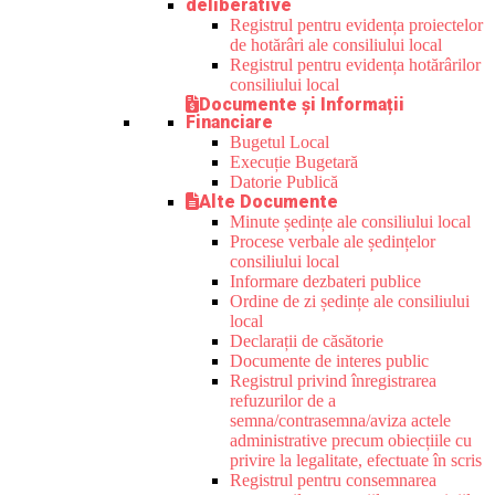
deliberative
Registrul pentru evidența proiectelor
de hotărâri ale consiliului local
Registrul pentru evidența hotărârilor
consiliului local
Documente și Informații
Financiare
Bugetul Local
Execuție Bugetară
Datorie Publică
Alte Documente
Minute ședințe ale consiliului local
Procese verbale ale ședințelor
consiliului local
Informare dezbateri publice
Ordine de zi ședințe ale consiliului
local
Declarații de căsătorie
Documente de interes public
Registrul privind înregistrarea
refuzurilor de a
semna/contrasemna/aviza actele
administrative precum obiecțiile cu
privire la legalitate, efectuate în scris
Registrul pentru consemnarea