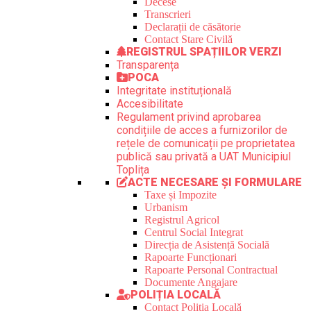
Decese
Transcrieri
Declarații de căsătorie
Contact Stare Civilă
REGISTRUL SPAȚIILOR VERZI
Transparența
POCA
Integritate instituțională
Accesibilitate
Regulament privind aprobarea
condițiile de acces a furnizorilor de
rețele de comunicații pe proprietatea
publică sau privată a UAT Municipiul
Toplița
ACTE NECESARE ȘI FORMULARE
Taxe și Impozite
Urbanism
Registrul Agricol
Centrul Social Integrat
Direcția de Asistență Socială
Rapoarte Funcționari
Rapoarte Personal Contractual
Documente Angajare
POLIȚIA LOCALĂ
Contact Poliția Locală