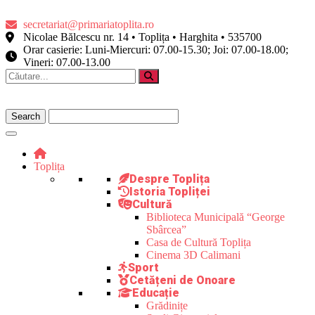
secretariat@primariatoplita.ro
Nicolae Bălcescu nr. 14 • Toplița • Harghita • 535700
Orar casierie: Luni-Miercuri: 07.00-15.30; Joi: 07.00-18.00;
Vineri: 07.00-13.00
Toplița
Despre Toplița
Istoria Topliței
Cultură
Biblioteca Municipală “George
Sbârcea”
Casa de Cultură Toplița
Cinema 3D Calimani
Sport
Cetățeni de Onoare
Educație
Grădinițe