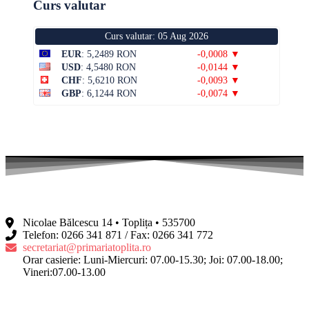
Curs valutar
Curs valutar: 05 Aug 2026
EUR
: 5,2489 RON
-0,0008 ▼
USD
: 4,5480 RON
-0,0144 ▼
CHF
: 5,6210 RON
-0,0093 ▼
GBP
: 6,1244 RON
-0,0074 ▼
Nicolae Bălcescu 14 • Toplița • 535700
Telefon: 0266 341 871 / Fax: 0266 341 772
secretariat@primariatoplita.ro
Orar casierie: Luni-Miercuri: 07.00-15.30; Joi: 07.00-18.00;
Vineri:07.00-13.00