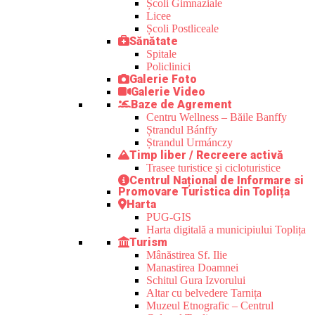
Școli Gimnaziale
Licee
Școli Postliceale
Sănătate
Spitale
Policlinici
Galerie Foto
Galerie Video
Baze de Agrement
Centru Wellness – Băile Banffy
Ștrandul Bánffy
Ștrandul Urmánczy
Timp liber / Recreere activă
Trasee turistice şi cicloturistice
Centrul Național de Informare si
Promovare Turistica din Toplița
Harta
PUG-GIS
Harta digitală a municipiului Toplița
Turism
Mânăstirea Sf. Ilie
Manastirea Doamnei
Schitul Gura Izvorului
Altar cu belvedere Tarnița
Muzeul Etnografic – Centrul