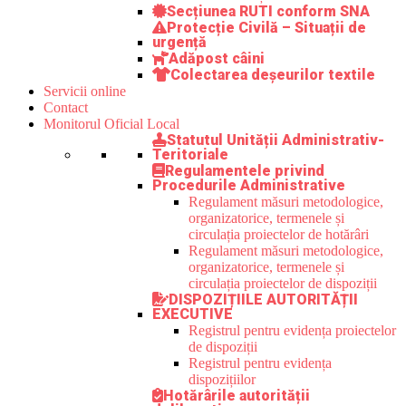
Secțiunea RUTI conform SNA
Protecție Civilă – Situații de
urgență
Adăpost câini
Colectarea deșeurilor textile
Servicii online
Contact
Monitorul Oficial Local
Statutul Unității Administrativ-
Teritoriale
Regulamentele privind
Procedurile Administrative
Regulament măsuri metodologice,
organizatorice, termenele și
circulația proiectelor de hotărâri
Regulament măsuri metodologice,
organizatorice, termenele și
circulația proiectelor de dispoziții
DISPOZIȚIILE AUTORITĂȚII
EXECUTIVE
Registrul pentru evidența proiectelor
de dispoziții
Registrul pentru evidența
dispozițiilor
Hotărârile autorității