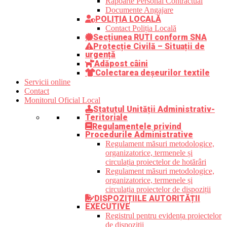
Rapoarte Personal Contractual
Documente Angajare
POLIȚIA LOCALĂ
Contact Poliția Locală
Secțiunea RUTI conform SNA
Protecție Civilă – Situații de
urgență
Adăpost câini
Colectarea deșeurilor textile
Servicii online
Contact
Monitorul Oficial Local
Statutul Unității Administrativ-
Teritoriale
Regulamentele privind
Procedurile Administrative
Regulament măsuri metodologice,
organizatorice, termenele și
circulația proiectelor de hotărâri
Regulament măsuri metodologice,
organizatorice, termenele și
circulația proiectelor de dispoziții
DISPOZIȚIILE AUTORITĂȚII
EXECUTIVE
Registrul pentru evidența proiectelor
de dispoziții