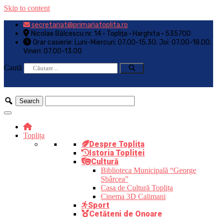
Skip to content
secretariat@primariatoplita.ro
Nicolae Bălcescu nr. 14 • Toplița • Harghita • 535700
Orar casierie: Luni-Miercuri: 07.00-15.30; Joi: 07.00-18.00;
Vineri: 07.00-13.00
Caută
Toplița
Despre Toplița
Istoria Topliței
Cultură
Biblioteca Municipală “George
Sbârcea”
Casa de Cultură Toplița
Cinema 3D Calimani
Sport
Cetățeni de Onoare