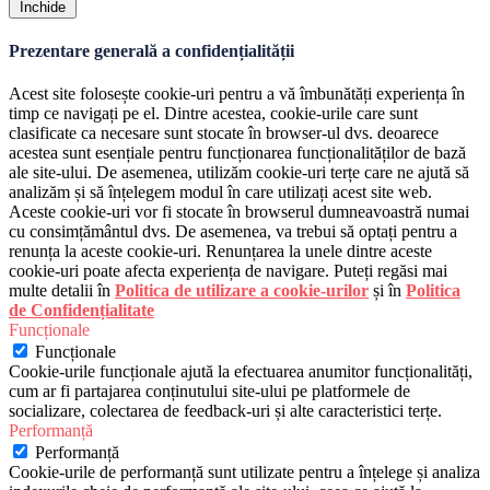
Închide
Prezentare generală a confidențialității
Acest site folosește cookie-uri pentru a vă îmbunătăți experiența în
timp ce navigați pe el. Dintre acestea, cookie-urile care sunt
clasificate ca necesare sunt stocate în browser-ul dvs. deoarece
acestea sunt esențiale pentru funcționarea funcționalităților de bază
ale site-ului. De asemenea, utilizăm cookie-uri terțe care ne ajută să
analizăm și să înțelegem modul în care utilizați acest site web.
Aceste cookie-uri vor fi stocate în browserul dumneavoastră numai
cu consimțământul dvs. De asemenea, va trebui să optați pentru a
renunța la aceste cookie-uri. Renunțarea la unele dintre aceste
cookie-uri poate afecta experiența de navigare. Puteți regăsi mai
multe detalii în
Politica de utilizare a cookie-urilor
și în
Politica
de Confidențialitate
Funcționale
Funcționale
Cookie-urile funcționale ajută la efectuarea anumitor funcționalități,
cum ar fi partajarea conținutului site-ului pe platformele de
socializare, colectarea de feedback-uri și alte caracteristici terțe.
Performanță
Performanță
Cookie-urile de performanță sunt utilizate pentru a înțelege și analiza