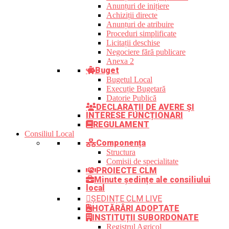
Anunțuri de inițiere
Achiziții directe
Anunțuri de atribuire
Proceduri simplificate
Licitații deschise
Negociere fără publicare
Anexa 2
Buget
Bugetul Local
Execuție Bugetară
Datorie Publică
DECLARAȚII DE AVERE ȘI
INTERESE FUNCȚIONARI
REGULAMENT
Consiliul Local
Componența
Structura
Comisii de specialitate
PROIECTE CLM
Minute ședințe ale consiliului
local
ȘEDINȚE CLM LIVE
HOTĂRÂRI ADOPTATE
INSTITUȚII SUBORDONATE
Registrul Agricol