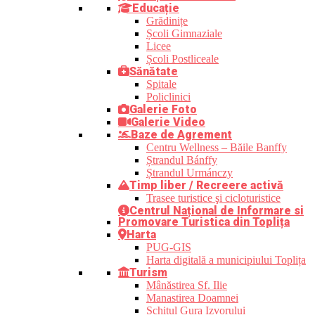
Educație
Grădinițe
Școli Gimnaziale
Licee
Școli Postliceale
Sănătate
Spitale
Policlinici
Galerie Foto
Galerie Video
Baze de Agrement
Centru Wellness – Băile Banffy
Ștrandul Bánffy
Ștrandul Urmánczy
Timp liber / Recreere activă
Trasee turistice şi cicloturistice
Centrul Național de Informare si
Promovare Turistica din Toplița
Harta
PUG-GIS
Harta digitală a municipiului Toplița
Turism
Mânăstirea Sf. Ilie
Manastirea Doamnei
Schitul Gura Izvorului