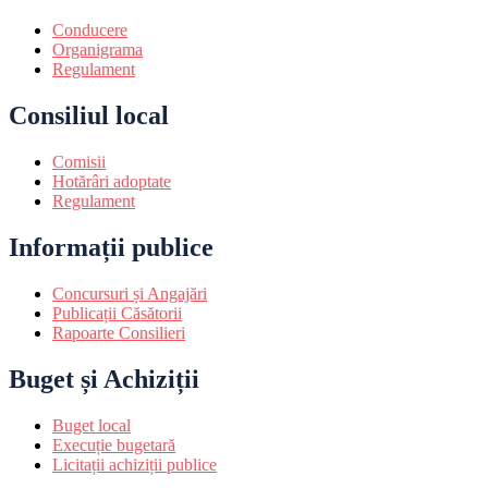
Conducere
Organigrama
Regulament
Consiliul local
Comisii
Hotărâri adoptate
Regulament
Informații publice
Concursuri și Angajări
Publicații Căsătorii
Rapoarte Consilieri
Buget și Achiziții
Buget local
Execuție bugetară
Licitații achiziții publice