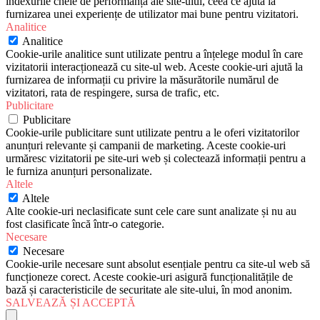
indexurile cheie de performanță ale site-ului, ceea ce ajută la
furnizarea unei experiențe de utilizator mai bune pentru vizitatori.
Analitice
Analitice
Cookie-urile analitice sunt utilizate pentru a înțelege modul în care
vizitatorii interacționează cu site-ul web. Aceste cookie-uri ajută la
furnizarea de informații cu privire la măsurătorile numărul de
vizitatori, rata de respingere, sursa de trafic, etc.
Publicitare
Publicitare
Cookie-urile publicitare sunt utilizate pentru a le oferi vizitatorilor
anunțuri relevante și campanii de marketing. Aceste cookie-uri
urmăresc vizitatorii pe site-uri web și colectează informații pentru a
le furniza anunțuri personalizate.
Altele
Altele
Alte cookie-uri neclasificate sunt cele care sunt analizate și nu au
fost clasificate încă într-o categorie.
Necesare
Necesare
Cookie-urile necesare sunt absolut esențiale pentru ca site-ul web să
funcționeze corect. Aceste cookie-uri asigură funcționalitățile de
bază și caracteristicile de securitate ale site-ului, în mod anonim.
SALVEAZĂ ȘI ACCEPTĂ