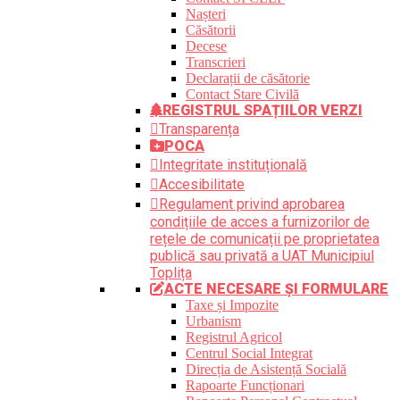
Nașteri
Căsătorii
Decese
Transcrieri
Declarații de căsătorie
Contact Stare Civilă
REGISTRUL SPAȚIILOR VERZI
Transparența
POCA
Integritate instituțională
Accesibilitate
Regulament privind aprobarea
condițiile de acces a furnizorilor de
rețele de comunicații pe proprietatea
publică sau privată a UAT Municipiul
Toplița
ACTE NECESARE ȘI FORMULARE
Taxe și Impozite
Urbanism
Registrul Agricol
Centrul Social Integrat
Direcția de Asistență Socială
Rapoarte Funcționari