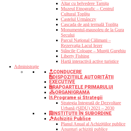
Altar cu belvedere Tarnița
Muzeul Etnografic – Centrul
Cultural Toplița
Castelul Urmánczy
Cascada de apă termală Toplița
Monumentul-mausoleu de la Gura
Secului
Parcul Național Călimani –
Rezervația Lacul Iezer
Stâncile Coloape – Munții Gurghiu
Liberty Fishing
Hartă interactivă active turistice
Administrație
CONDUCERE
DISPOZIȚIILE AUTORITĂȚII
EXECUTIVE
RAPOARTELE PRIMARULUI
ORGANIGRAMA
Programe și Strategii
Strategia Integrată de Dezvoltare
Urbană (SIDU) 2021 – 2030
INSTITUȚII ÎN SUBORDINE
Achiziții Publice
Planul Anual al Achizițiilor publice
Anunțuri achiziții publice