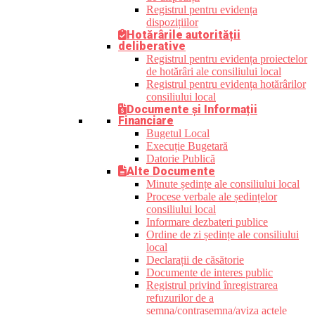
Registrul pentru evidența
dispozițiilor
Hotărârile autorității
deliberative
Registrul pentru evidența proiectelor
de hotărâri ale consiliului local
Registrul pentru evidența hotărârilor
consiliului local
Documente și Informații
Financiare
Bugetul Local
Execuție Bugetară
Datorie Publică
Alte Documente
Minute ședințe ale consiliului local
Procese verbale ale ședințelor
consiliului local
Informare dezbateri publice
Ordine de zi ședințe ale consiliului
local
Declarații de căsătorie
Documente de interes public
Registrul privind înregistrarea
refuzurilor de a
semna/contrasemna/aviza actele