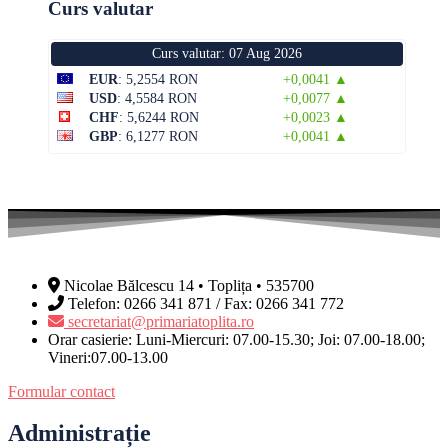
Curs valutar
Curs valutar: 07 Aug 2026
EUR
: 5,2554 RON
+0,0041 ▲
USD
: 4,5584 RON
+0,0077 ▲
CHF
: 5,6244 RON
+0,0023 ▲
GBP
: 6,1277 RON
+0,0041 ▲
Nicolae Bălcescu 14 • Toplița • 535700
Telefon: 0266 341 871 / Fax: 0266 341 772
secretariat@primariatoplita.ro
Orar casierie: Luni-Miercuri: 07.00-15.30; Joi: 07.00-18.00;
Vineri:07.00-13.00
Formular contact
Administrație