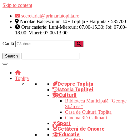
Skip to content
secretariat@primariatoplita.ro
Nicolae Bălcescu nr. 14 • Toplița • Harghita • 535700
Orar casierie: Luni-Miercuri: 07.00-15.30; Joi: 07.00-
18.00; Vineri: 07.00-13.00
Caută
Toplița
Despre Toplița
Istoria Topliței
Cultură
Biblioteca Municipală “George
Sbârcea”
Casa de Cultură Toplița
Cinema 3D Calimani
Sport
Cetățeni de Onoare
Educație