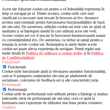
Acest site folosește cookie-uri pentru a vă îmbunătăți experiența în
timp ce navigați pe el. Dintre acestea, cookie-urile care sunt
clasificate ca necesare sunt stocate în browser-ul dvs. deoarece
acestea sunt esențiale pentru funcționarea funcționalităților de bază
ale site-ului. De asemenea, utilizăm cookie-uri terțe care ne ajută să
analizăm și să înțelegem modul în care utilizați acest site web.
Aceste cookie-uri vor fi stocate în browserul dumneavoastră numai
cu consimțământul dvs. De asemenea, va trebui să optați pentru a
renunța la aceste cookie-uri. Renunțarea la unele dintre aceste
cookie-uri poate afecta experiența de navigare. Puteți regăsi mai
multe detalii în
Politica de utilizare a cookie-urilor
și în
Politica
de Confidențialitate
Funcționale
Funcționale
Cookie-urile funcționale ajută la efectuarea anumitor funcționalități,
cum ar fi partajarea conținutului site-ului pe platformele de
socializare, colectarea de feedback-uri și alte caracteristici terțe.
Performanță
Performanță
Cookie-urile de performanță sunt utilizate pentru a înțelege și analiza
indexurile cheie de performanță ale site-ului, ceea ce ajută la
furnizarea unei experiențe de utilizator mai bune pentru vizitatori.
Analitice