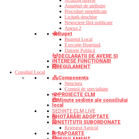
Achiziții directe
Anunțuri de atribuire
Proceduri simplificate
Licitații deschise
Negociere fără publicare
Anexa 2
Buget
Bugetul Local
Execuție Bugetară
Datorie Publică
DECLARAȚII DE AVERE ȘI
INTERESE FUNCȚIONARI
REGULAMENT
Consiliul Local
Componența
Structura
Comisii de specialitate
PROIECTE CLM
Minute ședințe ale consiliului
local
ȘEDINȚE CLM LIVE
HOTĂRÂRI ADOPTATE
INSTITUȚII SUBORDONATE
Registrul Agricol
RAPOARTE
REGULAMENT