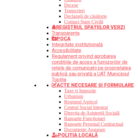
Decese
Transcrieri
Declarații de căsătorie
Contact Stare Civilă
REGISTRUL SPAȚIILOR VERZI
Transparența
POCA
Integritate instituțională
Accesibilitate
Regulament privind aprobarea
condițiile de acces a furnizorilor de
rețele de comunicații pe proprietatea
publică sau privată a UAT Municipiul
Toplița
ACTE NECESARE ȘI FORMULARE
Taxe și Impozite
Urbanism
Registrul Agricol
Centrul Social Integrat
Direcția de Asistență Socială
Rapoarte Funcționari
Rapoarte Personal Contractual
Documente Angajare
POLIȚIA LOCALĂ