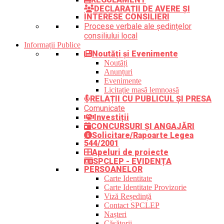
DECLARAȚII DE AVERE ȘI
INTERESE CONSILIERI
Procese verbale ale ședințelor
consiliului local
Informații Publice
Noutăți și Evenimente
Noutăți
Anunțuri
Evenimente
Licitație masă lemnoasă
RELAȚII CU PUBLICUL ȘI PRESA
Comunicate
Investiții
CONCURSURI ȘI ANGAJĂRI
Solicitare/Rapoarte Legea
544/2001
Apeluri de proiecte
SPCLEP - EVIDENȚA
PERSOANELOR
Carte Identitate
Carte Identitate Provizorie
Viză Reședință
Contact SPCLEP
Nașteri
Căsătorii