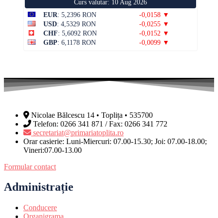
Curs valutar: 10 Aug 2026
EUR
: 5,2396 RON
-0,0158 ▼
USD
: 4,5329 RON
-0,0255 ▼
CHF
: 5,6092 RON
-0,0152 ▼
GBP
: 6,1178 RON
-0,0099 ▼
Nicolae Bălcescu 14 • Toplița • 535700
Telefon: 0266 341 871 / Fax: 0266 341 772
secretariat@primariatoplita.ro
Orar casierie: Luni-Miercuri: 07.00-15.30; Joi: 07.00-18.00;
Vineri:07.00-13.00
Formular contact
Administrație
Conducere
Organigrama