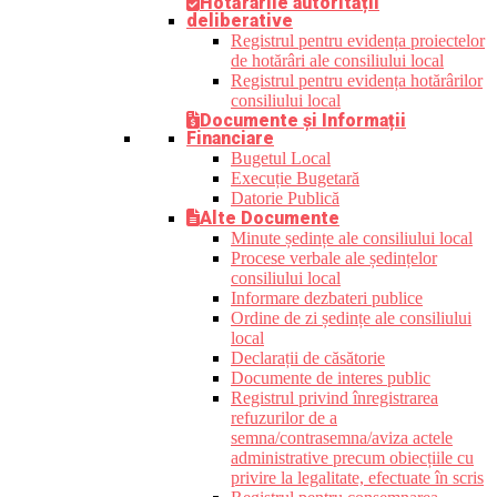
Hotărârile autorității
deliberative
Registrul pentru evidența proiectelor
de hotărâri ale consiliului local
Registrul pentru evidența hotărârilor
consiliului local
Documente și Informații
Financiare
Bugetul Local
Execuție Bugetară
Datorie Publică
Alte Documente
Minute ședințe ale consiliului local
Procese verbale ale ședințelor
consiliului local
Informare dezbateri publice
Ordine de zi ședințe ale consiliului
local
Declarații de căsătorie
Documente de interes public
Registrul privind înregistrarea
refuzurilor de a
semna/contrasemna/aviza actele
administrative precum obiecțiile cu
privire la legalitate, efectuate în scris