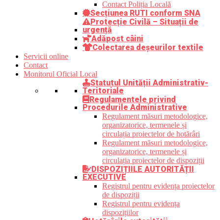
Contact Poliția Locală
Secțiunea RUTI conform SNA
Protecție Civilă – Situații de
urgență
Adăpost câini
Colectarea deșeurilor textile
Servicii online
Contact
Monitorul Oficial Local
Statutul Unității Administrativ-
Teritoriale
Regulamentele privind
Procedurile Administrative
Regulament măsuri metodologice,
organizatorice, termenele și
circulația proiectelor de hotărâri
Regulament măsuri metodologice,
organizatorice, termenele și
circulația proiectelor de dispoziții
DISPOZIȚIILE AUTORITĂȚII
EXECUTIVE
Registrul pentru evidența proiectelor
de dispoziții
Registrul pentru evidența
dispozițiilor