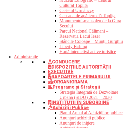
Muzeul Etnografic – Centrul
Cultural Toplița
Castelul Urmánczy
Cascada de apă termală Toplița
Monumentul-mausoleu de la Gura
Secului
Parcul Național Călimani –
Rezervația Lacul Iezer
Stâncile Coloape – Munții Gurghiu
Liberty Fishing
Hartă interactivă active turistice
Administrație
CONDUCERE
DISPOZIȚIILE AUTORITĂȚII
EXECUTIVE
RAPOARTELE PRIMARULUI
ORGANIGRAMA
Programe și Strategii
Strategia Integrată de Dezvoltare
Urbană (SIDU) 2021 – 2030
INSTITUȚII ÎN SUBORDINE
Achiziții Publice
Planul Anual al Achizițiilor publice
Anunțuri achiziții publice
Anunțuri de inițiere