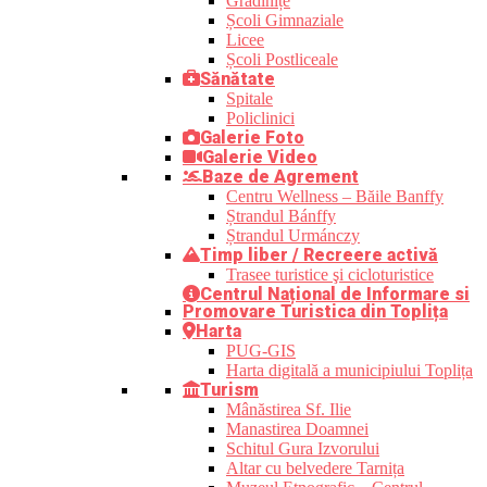
Grădinițe
Școli Gimnaziale
Licee
Școli Postliceale
Sănătate
Spitale
Policlinici
Galerie Foto
Galerie Video
Baze de Agrement
Centru Wellness – Băile Banffy
Ștrandul Bánffy
Ștrandul Urmánczy
Timp liber / Recreere activă
Trasee turistice şi cicloturistice
Centrul Național de Informare si
Promovare Turistica din Toplița
Harta
PUG-GIS
Harta digitală a municipiului Toplița
Turism
Mânăstirea Sf. Ilie
Manastirea Doamnei
Schitul Gura Izvorului
Altar cu belvedere Tarnița