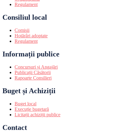
Regulament
Consiliul local
Comisii
Hotărâri adoptate
Regulament
Informații publice
Concursuri și Angajări
Publicații Căsătorii
Rapoarte Consilieri
Buget și Achiziții
Buget local
Execuție bugetară
Licitații achiziții publice
Contact