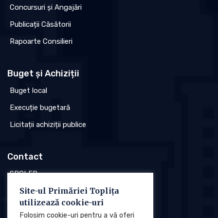
Concursuri și Angajări
Publicații Căsătorii
Rapoarte Consilieri
Buget și Achiziții
Buget local
Execuție bugetară
Licitații achiziții publice
Contact
SPCLEP
Site-ul Primăriei Toplița
Stare civilă
utilizează cookie-uri
Poliția locală
Folosim cookie-uri pentru a vă oferi