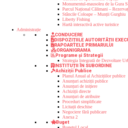
Monumentul-mausoleu de la Gura S
Parcul Național Călimani – Rezervaț
Stâncile Coloape – Munții Gurghiu
Liberty Fishing
Hartă interactivă active turistice
Administrație
CONDUCERE
DISPOZIȚIILE AUTORITĂȚII EXEC
RAPOARTELE PRIMARULUI
ORGANIGRAMA
Programe și Strategii
Strategia Integrată de Dezvoltare 
INSTITUȚII ÎN SUBORDINE
Achiziții Publice
Planul Anual al Achizițiilor publice
Anunțuri achiziții publice
Anunțuri de inițiere
Achiziții directe
Anunțuri de atribuire
Proceduri simplificate
Licitații deschise
Negociere fără publicare
Anexa 2
Buget
Bugetul Local