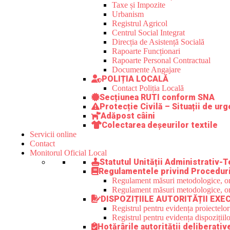
Taxe și Impozite
Urbanism
Registrul Agricol
Centrul Social Integrat
Direcția de Asistență Socială
Rapoarte Funcționari
Rapoarte Personal Contractual
Documente Angajare
POLIȚIA LOCALĂ
Contact Poliția Locală
Secțiunea RUTI conform SNA
Protecție Civilă – Situații de ur
Adăpost câini
Colectarea deșeurilor textile
Servicii online
Contact
Monitorul Oficial Local
Statutul Unității Administrativ-T
Regulamentele privind Proceduri
Regulament măsuri metodologice, orga
Regulament măsuri metodologice, orga
DISPOZIȚIILE AUTORITĂȚII EXE
Registrul pentru evidența proiectelor
Registrul pentru evidența dispozițiilo
Hotărârile autorității deliberativ