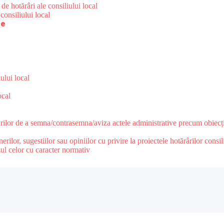
de hotărâri ale consiliului local
consiliului local
re
ului local
ocal
urilor de a semna/contrasemna/aviza actele administrative precum obiecții
lor, sugestiilor sau opiniilor cu privire la proiectele hotărârilor consili
zul celor cu caracter normativ