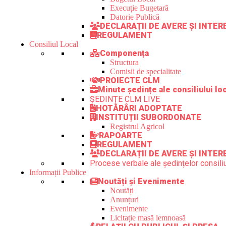
Execuție Bugetară
Datorie Publică
DECLARAȚII DE AVERE ȘI INTE
REGULAMENT
Consiliul Local
Componența
Structura
Comisii de specialitate
PROIECTE CLM
Minute ședințe ale consiliului lo
ȘEDINȚE CLM LIVE
HOTĂRÂRI ADOPTATE
INSTITUȚII SUBORDONATE
Registrul Agricol
RAPOARTE
REGULAMENT
DECLARAȚII DE AVERE ȘI INTER
Procese verbale ale ședințelor consiliu
Informații Publice
Noutăți și Evenimente
Noutăți
Anunțuri
Evenimente
Licitație masă lemnoasă