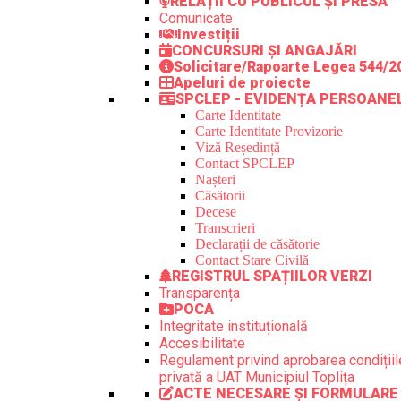
RELAȚII CU PUBLICUL ȘI PRESA
Comunicate
Investiții
CONCURSURI ȘI ANGAJĂRI
Solicitare/Rapoarte Legea 544/2
Apeluri de proiecte
SPCLEP - EVIDENȚA PERSOANE
Carte Identitate
Carte Identitate Provizorie
Viză Reședință
Contact SPCLEP
Nașteri
Căsătorii
Decese
Transcrieri
Declarații de căsătorie
Contact Stare Civilă
REGISTRUL SPAȚIILOR VERZI
Transparența
POCA
Integritate instituțională
Accesibilitate
Regulament privind aprobarea condițiile
privată a UAT Municipiul Toplița
ACTE NECESARE ȘI FORMULARE