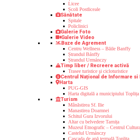
Licee
Școli Postliceale
Sănătate
Spitale
Policlinici
Galerie Foto
Galerie Video
Baze de Agrement
Centru Wellness – Băile Banffy
Ștrandul Bánffy
Ștrandul Urmánczy
Timp liber / Recreere activă
Trasee turistice şi cicloturistice
Centrul Național de Informare si
Harta
PUG-GIS
Harta digitală a municipiului Toplița
Turism
Mânăstirea Sf. Ilie
Manastirea Doamnei
Schitul Gura Izvorului
Altar cu belvedere Tarnița
Muzeul Etnografic – Centrul Cultura
Castelul Urmánczy
Cascada de apă termală Toplița