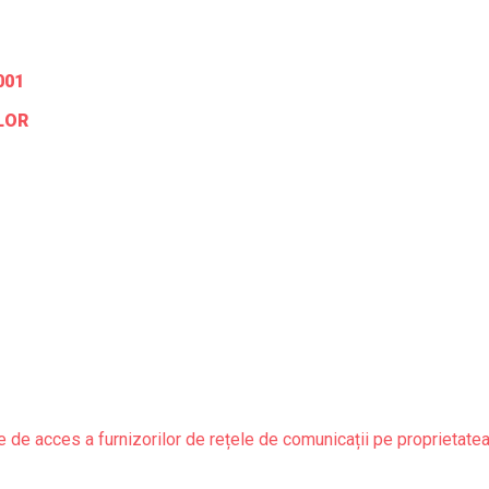
001
LOR
 de acces a furnizorilor de rețele de comunicații pe proprietate