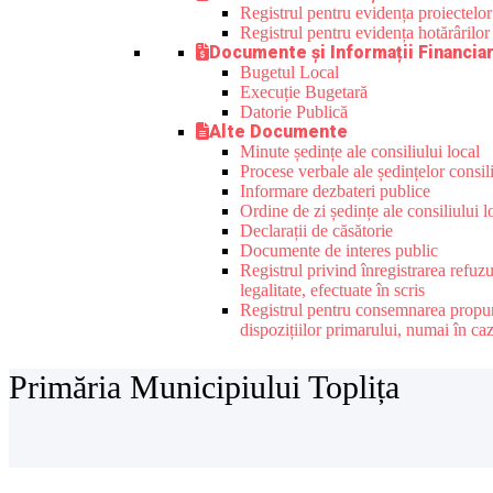
Registrul pentru evidența proiectelor 
Registrul pentru evidența hotărârilor 
Documente și Informații Financia
Bugetul Local
Execuție Bugetară
Datorie Publică
Alte Documente
Minute ședințe ale consiliului local
Procese verbale ale ședințelor consili
Informare dezbateri publice
Ordine de zi ședințe ale consiliului l
Declarații de căsătorie
Documente de interes public
Registrul privind înregistrarea refuz
legalitate, efectuate în scris
Registrul pentru consemnarea propuneri
dispozițiilor primarului, numai în ca
Primăria Municipiului Toplița