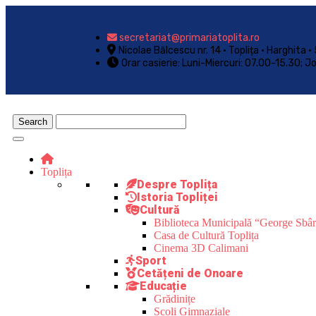
secretariat@primariatoplita.ro
Nicolae Bălcescu nr. 14 • Toplița • Harghita
Orar casierie: Luni-Miercuri: 07.00-15.30; J
Toplița
Despre Toplița
Istoria Topliței
Cultură
Biblioteca Municipală “George Sbâ
Casa de Cultură Toplița
Cinema 3D Calimani
Sport
Cetățeni de Onoare
Educație
Grădinițe
Școli Gimnaziale