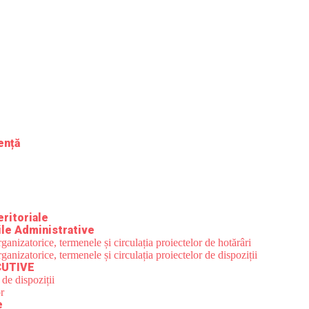
gență
eritoriale
le Administrative
nizatorice, termenele și circulația proiectelor de hotărâri
nizatorice, termenele și circulația proiectelor de dispoziții
CUTIVE
 de dispoziții
r
e