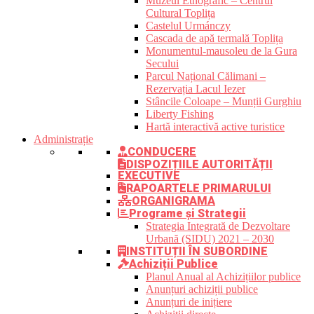
Muzeul Etnografic – Centrul
Cultural Toplița
Castelul Urmánczy
Cascada de apă termală Toplița
Monumentul-mausoleu de la Gura
Secului
Parcul Național Călimani –
Rezervația Lacul Iezer
Stâncile Coloape – Munții Gurghiu
Liberty Fishing
Hartă interactivă active turistice
Administrație
CONDUCERE
DISPOZIȚIILE AUTORITĂȚII
EXECUTIVE
RAPOARTELE PRIMARULUI
ORGANIGRAMA
Programe și Strategii
Strategia Integrată de Dezvoltare
Urbană (SIDU) 2021 – 2030
INSTITUȚII ÎN SUBORDINE
Achiziții Publice
Planul Anual al Achizițiilor publice
Anunțuri achiziții publice
Anunțuri de inițiere