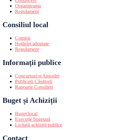
Conducere
Organigrama
Regulament
Consiliul local
Comisii
Hotărâri adoptate
Regulament
Informații publice
Concursuri și Angajări
Publicații Căsătorii
Rapoarte Consilieri
Buget și Achiziții
Buget local
Execuție bugetară
Licitații achiziții publice
Contact