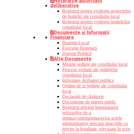
Hotărârile autorității
deliberative
Registrul pentru evidența proiectelor
de hotărâri ale consiliului local
Registrul pentru evidența hotărârilor
consiliului local
Documente și Informații
Financiare
Bugetul Local
Execuție Bugetară
Datorie Publică
Alte Documente
Minute ședințe ale consiliului local
Procese verbale ale ședințelor
consiliului local
Informare dezbateri publice
Ordine de zi ședințe ale consiliului
local
Declarații de căsătorie
Documente de interes public
Registrul privind înregistrarea
refuzurilor de a
semna/contrasemna/aviza actele
administrative precum obiecțiile cu
privire la legalitate, efectuate în scris