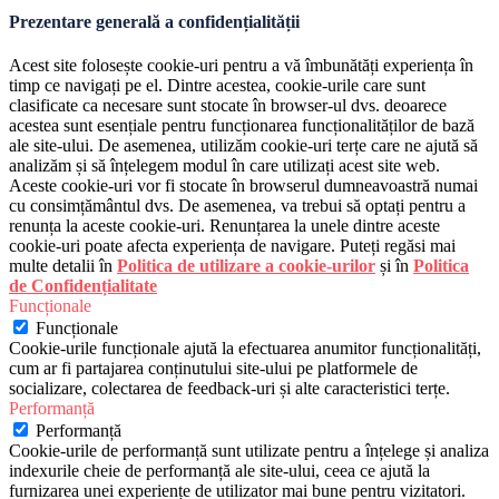
Prezentare generală a confidențialității
Acest site folosește cookie-uri pentru a vă îmbunătăți experiența în
timp ce navigați pe el. Dintre acestea, cookie-urile care sunt
clasificate ca necesare sunt stocate în browser-ul dvs. deoarece
acestea sunt esențiale pentru funcționarea funcționalităților de bază
ale site-ului. De asemenea, utilizăm cookie-uri terțe care ne ajută să
analizăm și să înțelegem modul în care utilizați acest site web.
Aceste cookie-uri vor fi stocate în browserul dumneavoastră numai
cu consimțământul dvs. De asemenea, va trebui să optați pentru a
renunța la aceste cookie-uri. Renunțarea la unele dintre aceste
cookie-uri poate afecta experiența de navigare. Puteți regăsi mai
multe detalii în
Politica de utilizare a cookie-urilor
și în
Politica
de Confidențialitate
Funcționale
Funcționale
Cookie-urile funcționale ajută la efectuarea anumitor funcționalități,
cum ar fi partajarea conținutului site-ului pe platformele de
socializare, colectarea de feedback-uri și alte caracteristici terțe.
Performanță
Performanță
Cookie-urile de performanță sunt utilizate pentru a înțelege și analiza
indexurile cheie de performanță ale site-ului, ceea ce ajută la
furnizarea unei experiențe de utilizator mai bune pentru vizitatori.