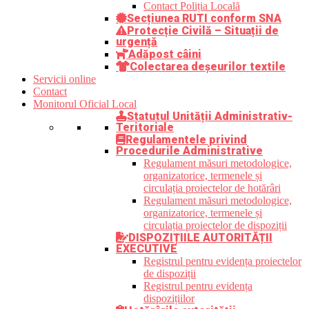
Contact Poliția Locală
Secțiunea RUTI conform SNA
Protecție Civilă – Situații de
urgență
Adăpost câini
Colectarea deșeurilor textile
Servicii online
Contact
Monitorul Oficial Local
Statutul Unității Administrativ-
Teritoriale
Regulamentele privind
Procedurile Administrative
Regulament măsuri metodologice,
organizatorice, termenele și
circulația proiectelor de hotărâri
Regulament măsuri metodologice,
organizatorice, termenele și
circulația proiectelor de dispoziții
DISPOZIȚIILE AUTORITĂȚII
EXECUTIVE
Registrul pentru evidența proiectelor
de dispoziții
Registrul pentru evidența
dispozițiilor