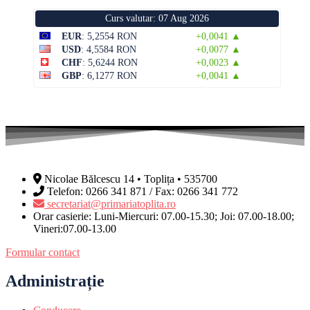
Curs valutar: 07 Aug 2026
EUR
: 5,2554 RON
+0,0041 ▲
USD
: 4,5584 RON
+0,0077 ▲
CHF
: 5,6244 RON
+0,0023 ▲
GBP
: 6,1277 RON
+0,0041 ▲
Nicolae Bălcescu 14 • Toplița • 535700
Telefon: 0266 341 871 / Fax: 0266 341 772
secretariat@primariatoplita.ro
Orar casierie: Luni-Miercuri: 07.00-15.30; Joi: 07.00-18.00;
Vineri:07.00-13.00
Formular contact
Administrație