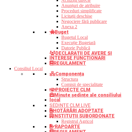
Achiziții directe
Anunțuri de atribuire
Proceduri simplificate
Licitații deschise
Negociere fără publicare
Anexa 2
Buget
Bugetul Local
Execuție Bugetară
Datorie Publică
DECLARAȚII DE AVERE ȘI
INTERESE FUNCȚIONARI
REGULAMENT
Consiliul Local
Componența
Structura
Comisii de specialitate
PROIECTE CLM
Minute ședințe ale consiliului
local
ȘEDINȚE CLM LIVE
HOTĂRÂRI ADOPTATE
INSTITUȚII SUBORDONATE
Registrul Agricol
RAPOARTE
REGULAMENT