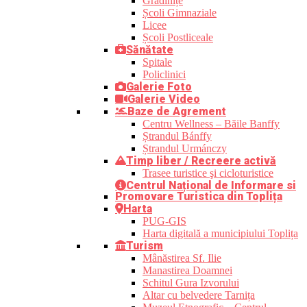
Grădinițe
Școli Gimnaziale
Licee
Școli Postliceale
Sănătate
Spitale
Policlinici
Galerie Foto
Galerie Video
Baze de Agrement
Centru Wellness – Băile Banffy
Ștrandul Bánffy
Ștrandul Urmánczy
Timp liber / Recreere activă
Trasee turistice şi cicloturistice
Centrul Național de Informare si
Promovare Turistica din Toplița
Harta
PUG-GIS
Harta digitală a municipiului Toplița
Turism
Mânăstirea Sf. Ilie
Manastirea Doamnei
Schitul Gura Izvorului
Altar cu belvedere Tarnița