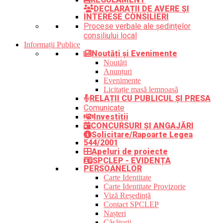
DECLARAȚII DE AVERE ȘI
INTERESE CONSILIERI
Procese verbale ale ședințelor
consiliului local
Informații Publice
Noutăți și Evenimente
Noutăți
Anunțuri
Evenimente
Licitație masă lemnoasă
RELAȚII CU PUBLICUL ȘI PRESA
Comunicate
Investiții
CONCURSURI ȘI ANGAJĂRI
Solicitare/Rapoarte Legea
544/2001
Apeluri de proiecte
SPCLEP - EVIDENȚA
PERSOANELOR
Carte Identitate
Carte Identitate Provizorie
Viză Reședință
Contact SPCLEP
Nașteri
Căsătorii