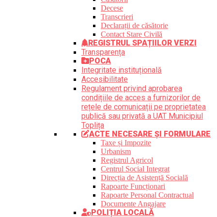
Decese
Transcrieri
Declarații de căsătorie
Contact Stare Civilă
REGISTRUL SPAȚIILOR VERZI
Transparența
POCA
Integritate instituțională
Accesibilitate
Regulament privind aprobarea
condițiile de acces a furnizorilor de
rețele de comunicații pe proprietatea
publică sau privată a UAT Municipiul
Toplița
ACTE NECESARE ȘI FORMULARE
Taxe și Impozite
Urbanism
Registrul Agricol
Centrul Social Integrat
Direcția de Asistență Socială
Rapoarte Funcționari
Rapoarte Personal Contractual
Documente Angajare
POLIȚIA LOCALĂ