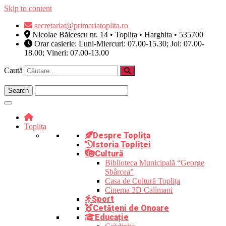
Skip to content
secretariat@primariatoplita.ro
Nicolae Bălcescu nr. 14 • Toplița • Harghita • 535700
Orar casierie: Luni-Miercuri: 07.00-15.30; Joi: 07.00-
18.00; Vineri: 07.00-13.00
Caută
Toplița
Despre Toplița
Istoria Topliței
Cultură
Biblioteca Municipală “George
Sbârcea”
Casa de Cultură Toplița
Cinema 3D Calimani
Sport
Cetățeni de Onoare
Educație