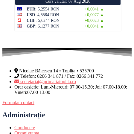
Curs valutar: 07 Aug 2026
EUR
: 5,2554 RON
+0,0041 ▲
USD
: 4,5584 RON
+0,0077 ▲
CHF
: 5,6244 RON
+0,0023 ▲
GBP
: 6,1277 RON
+0,0041 ▲
Nicolae Bălcescu 14 • Toplița • 535700
Telefon: 0266 341 871 / Fax: 0266 341 772
secretariat@primariatoplita.ro
Orar casierie: Luni-Miercuri: 07.00-15.30; Joi: 07.00-18.00;
Vineri:07.00-13.00
Formular contact
Administrație
Conducere
Organigrama