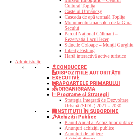
Muzeul Etnografic – Centrul
Cultural Toplița
Castelul Urmánczy
Cascada de apă termală Toplița
Monumentul-mausoleu de la Gura
Secului
Parcul Național Călimani –
Rezervația Lacul Iezer
Stâncile Coloape – Munții Gurghiu
Liberty Fishing
Hartă interactivă active turistice
Administrație
CONDUCERE
DISPOZIȚIILE AUTORITĂȚII
EXECUTIVE
RAPOARTELE PRIMARULUI
ORGANIGRAMA
Programe și Strategii
Strategia Integrată de Dezvoltare
Urbană (SIDU) 2021 – 2030
INSTITUȚII ÎN SUBORDINE
Achiziții Publice
Planul Anual al Achizițiilor publice
Anunțuri achiziții publice
Anunțuri de inițiere