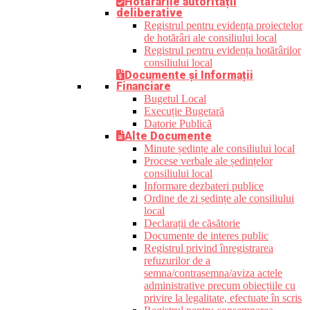
Hotărârile autorității
deliberative
Registrul pentru evidența proiectelor
de hotărâri ale consiliului local
Registrul pentru evidența hotărârilor
consiliului local
Documente și Informații
Financiare
Bugetul Local
Execuție Bugetară
Datorie Publică
Alte Documente
Minute ședințe ale consiliului local
Procese verbale ale ședințelor
consiliului local
Informare dezbateri publice
Ordine de zi ședințe ale consiliului
local
Declarații de căsătorie
Documente de interes public
Registrul privind înregistrarea
refuzurilor de a
semna/contrasemna/aviza actele
administrative precum obiecțiile cu
privire la legalitate, efectuate în scris