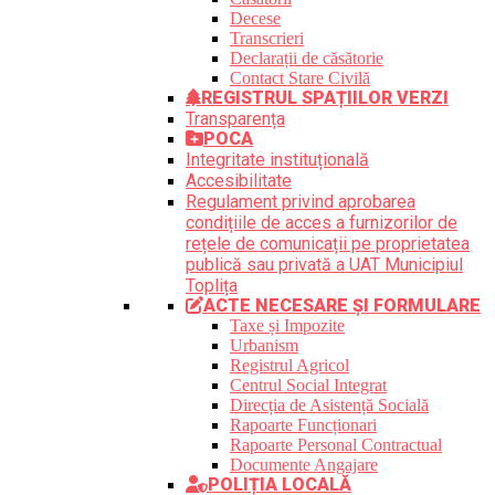
Decese
Transcrieri
Declarații de căsătorie
Contact Stare Civilă
REGISTRUL SPAȚIILOR VERZI
Transparența
POCA
Integritate instituțională
Accesibilitate
Regulament privind aprobarea
condițiile de acces a furnizorilor de
rețele de comunicații pe proprietatea
publică sau privată a UAT Municipiul
Toplița
ACTE NECESARE ȘI FORMULARE
Taxe și Impozite
Urbanism
Registrul Agricol
Centrul Social Integrat
Direcția de Asistență Socială
Rapoarte Funcționari
Rapoarte Personal Contractual
Documente Angajare
POLIȚIA LOCALĂ