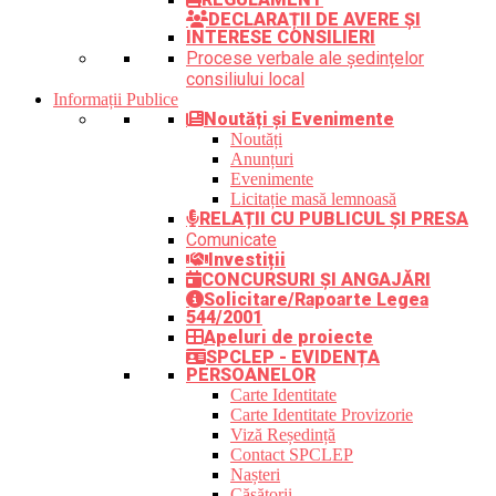
DECLARAȚII DE AVERE ȘI
INTERESE CONSILIERI
Procese verbale ale ședințelor
consiliului local
Informații Publice
Noutăți și Evenimente
Noutăți
Anunțuri
Evenimente
Licitație masă lemnoasă
RELAȚII CU PUBLICUL ȘI PRESA
Comunicate
Investiții
CONCURSURI ȘI ANGAJĂRI
Solicitare/Rapoarte Legea
544/2001
Apeluri de proiecte
SPCLEP - EVIDENȚA
PERSOANELOR
Carte Identitate
Carte Identitate Provizorie
Viză Reședință
Contact SPCLEP
Nașteri
Căsătorii