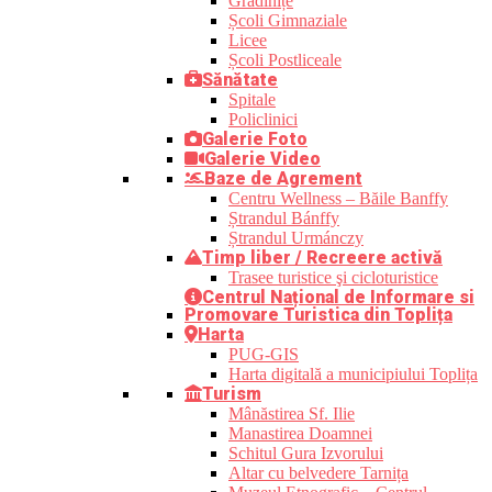
Grădinițe
Școli Gimnaziale
Licee
Școli Postliceale
Sănătate
Spitale
Policlinici
Galerie Foto
Galerie Video
Baze de Agrement
Centru Wellness – Băile Banffy
Ștrandul Bánffy
Ștrandul Urmánczy
Timp liber / Recreere activă
Trasee turistice şi cicloturistice
Centrul Național de Informare si
Promovare Turistica din Toplița
Harta
PUG-GIS
Harta digitală a municipiului Toplița
Turism
Mânăstirea Sf. Ilie
Manastirea Doamnei
Schitul Gura Izvorului
Altar cu belvedere Tarnița