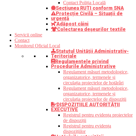
Contact Poliția Locală
Secțiunea RUTI conform SNA
Protecție Civilă – Situații de
urgență
Adăpost câini
Colectarea deșeurilor textile
Servicii online
Contact
Monitorul Oficial Local
Statutul Unității Administrativ-
Teritoriale
Regulamentele privind
Procedurile Administrative
Regulament măsuri metodologice,
organizatorice, termenele și
circulația proiectelor de hotărâri
Regulament măsuri metodologice,
organizatorice, termenele și
circulația proiectelor de dispoziții
DISPOZIȚIILE AUTORITĂȚII
EXECUTIVE
Registrul pentru evidența proiectelor
de dispoziții
Registrul pentru evidența
dispozițiilor