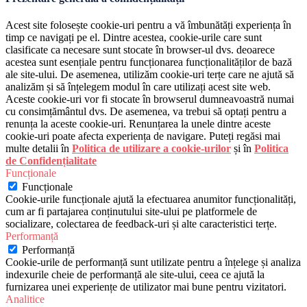
Acest site folosește cookie-uri pentru a vă îmbunătăți experiența în
timp ce navigați pe el. Dintre acestea, cookie-urile care sunt
clasificate ca necesare sunt stocate în browser-ul dvs. deoarece
acestea sunt esențiale pentru funcționarea funcționalităților de bază
ale site-ului. De asemenea, utilizăm cookie-uri terțe care ne ajută să
analizăm și să înțelegem modul în care utilizați acest site web.
Aceste cookie-uri vor fi stocate în browserul dumneavoastră numai
cu consimțământul dvs. De asemenea, va trebui să optați pentru a
renunța la aceste cookie-uri. Renunțarea la unele dintre aceste
cookie-uri poate afecta experiența de navigare. Puteți regăsi mai
multe detalii în
Politica de utilizare a cookie-urilor
și în
Politica
de Confidențialitate
Funcționale
Funcționale
Cookie-urile funcționale ajută la efectuarea anumitor funcționalități,
cum ar fi partajarea conținutului site-ului pe platformele de
socializare, colectarea de feedback-uri și alte caracteristici terțe.
Performanță
Performanță
Cookie-urile de performanță sunt utilizate pentru a înțelege și analiza
indexurile cheie de performanță ale site-ului, ceea ce ajută la
furnizarea unei experiențe de utilizator mai bune pentru vizitatori.
Analitice