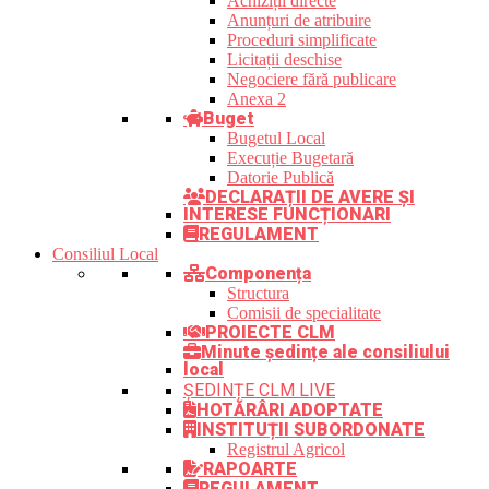
Achiziții directe
Anunțuri de atribuire
Proceduri simplificate
Licitații deschise
Negociere fără publicare
Anexa 2
Buget
Bugetul Local
Execuție Bugetară
Datorie Publică
DECLARAȚII DE AVERE ȘI
INTERESE FUNCȚIONARI
REGULAMENT
Consiliul Local
Componența
Structura
Comisii de specialitate
PROIECTE CLM
Minute ședințe ale consiliului
local
ȘEDINȚE CLM LIVE
HOTĂRÂRI ADOPTATE
INSTITUȚII SUBORDONATE
Registrul Agricol
RAPOARTE
REGULAMENT