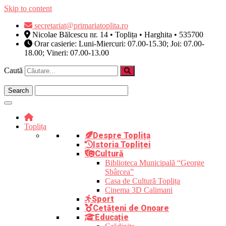
Skip to content
secretariat@primariatoplita.ro
Nicolae Bălcescu nr. 14 • Toplița • Harghita • 535700
Orar casierie: Luni-Miercuri: 07.00-15.30; Joi: 07.00-
18.00; Vineri: 07.00-13.00
Caută
Toplița
Despre Toplița
Istoria Topliței
Cultură
Biblioteca Municipală “George
Sbârcea”
Casa de Cultură Toplița
Cinema 3D Calimani
Sport
Cetățeni de Onoare
Educație