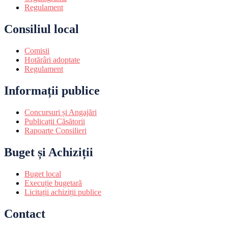
Regulament
Consiliul local
Comisii
Hotărâri adoptate
Regulament
Informații publice
Concursuri și Angajări
Publicații Căsătorii
Rapoarte Consilieri
Buget și Achiziții
Buget local
Execuție bugetară
Licitații achiziții publice
Contact