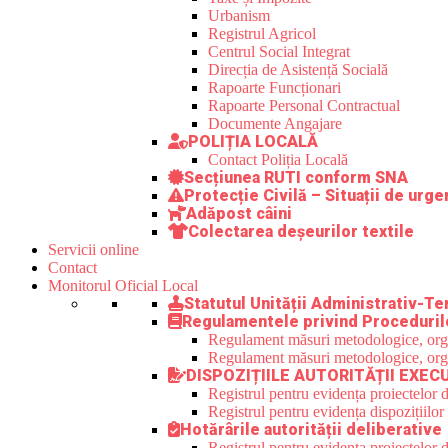
Urbanism
Registrul Agricol
Centrul Social Integrat
Direcția de Asistență Socială
Rapoarte Funcționari
Rapoarte Personal Contractual
Documente Angajare
POLIȚIA LOCALĂ
Contact Poliția Locală
Secțiunea RUTI conform SNA
Protecție Civilă – Situații de urge
Adăpost câini
Colectarea deșeurilor textile
Servicii online
Contact
Monitorul Oficial Local
Statutul Unității Administrativ-Ter
Regulamentele privind Proceduril
Regulament măsuri metodologice, organi
Regulament măsuri metodologice, organi
DISPOZIȚIILE AUTORITĂȚII EXEC
Registrul pentru evidența proiectelor d
Registrul pentru evidența dispozițiilor
Hotărârile autorității deliberative
Registrul pentru evidența proiectelor de