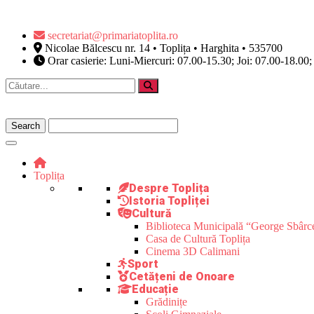
secretariat@primariatoplita.ro
Nicolae Bălcescu nr. 14 • Toplița • Harghita • 535700
Orar casierie: Luni-Miercuri: 07.00-15.30; Joi: 07.00-18.00;
Toplița
Despre Toplița
Istoria Topliței
Cultură
Biblioteca Municipală “George Sbârc
Casa de Cultură Toplița
Cinema 3D Calimani
Sport
Cetățeni de Onoare
Educație
Grădinițe