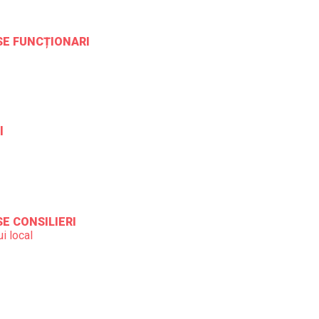
ESE FUNCȚIONARI
l
SE CONSILIERI
i local