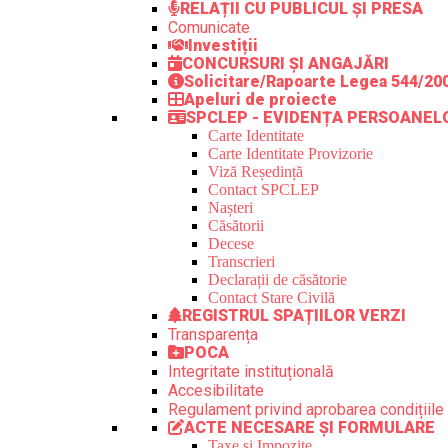
RELAȚII CU PUBLICUL ȘI PRESA
Comunicate
Investiții
CONCURSURI ȘI ANGAJĂRI
Solicitare/Rapoarte Legea 544/20
Apeluri de proiecte
SPCLEP - EVIDENȚA PERSOANEL
Carte Identitate
Carte Identitate Provizorie
Viză Reședință
Contact SPCLEP
Nașteri
Căsătorii
Decese
Transcrieri
Declarații de căsătorie
Contact Stare Civilă
REGISTRUL SPAȚIILOR VERZI
Transparența
POCA
Integritate instituțională
Accesibilitate
Regulament privind aprobarea condițiile 
ACTE NECESARE ȘI FORMULARE
Taxe și Impozite