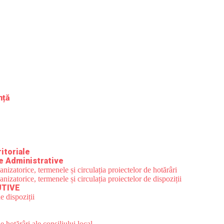
nță
itoriale
e Administrative
zatorice, termenele și circulația proiectelor de hotărâri
zatorice, termenele și circulația proiectelor de dispoziții
UTIVE
e dispoziții
 hotărâri ale consiliului local