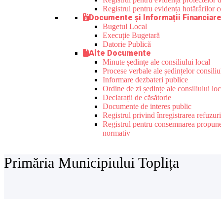
Registrul pentru evidența hotărârilor co
Documente și Informații Financiar
Bugetul Local
Execuție Bugetară
Datorie Publică
Alte Documente
Minute ședințe ale consiliului local
Procese verbale ale ședințelor consiliu
Informare dezbateri publice
Ordine de zi ședințe ale consiliului loc
Declarații de căsătorie
Documente de interes public
Registrul privind înregistrarea refuzur
Registrul pentru consemnarea propunerilo
normativ
Primăria Municipiului Toplița