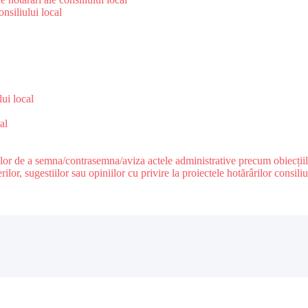
nsiliului local
e
lui local
al
ilor de a semna/contrasemna/aviza actele administrative precum obiecțiile c
r, sugestiilor sau opiniilor cu privire la proiectele hotărârilor consiliul