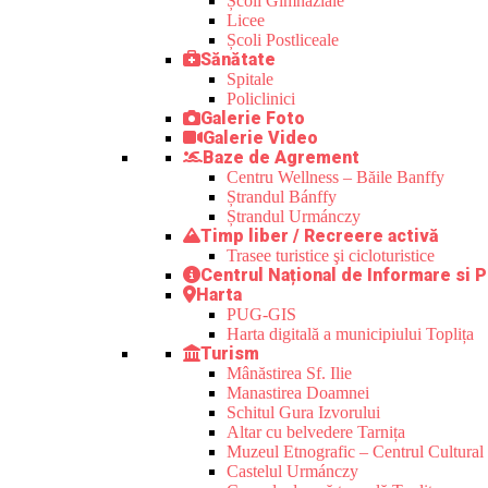
Școli Gimnaziale
Licee
Școli Postliceale
Sănătate
Spitale
Policlinici
Galerie Foto
Galerie Video
Baze de Agrement
Centru Wellness – Băile Banffy
Ștrandul Bánffy
Ștrandul Urmánczy
Timp liber / Recreere activă
Trasee turistice şi cicloturistice
Centrul Național de Informare si P
Harta
PUG-GIS
Harta digitală a municipiului Toplița
Turism
Mânăstirea Sf. Ilie
Manastirea Doamnei
Schitul Gura Izvorului
Altar cu belvedere Tarnița
Muzeul Etnografic – Centrul Cultural 
Castelul Urmánczy