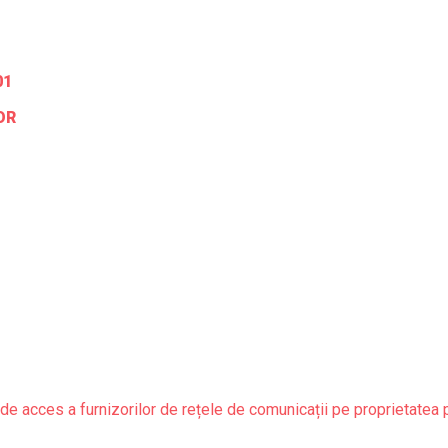
01
OR
de acces a furnizorilor de rețele de comunicații pe proprietatea 