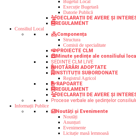
Bugetul Local
Execuție Bugetară
Datorie Publică
DECLARAȚII DE AVERE ȘI INTER
REGULAMENT
Consiliul Local
Componența
Structura
Comisii de specialitate
PROIECTE CLM
Minute ședințe ale consiliului loca
ȘEDINȚE CLM LIVE
HOTĂRÂRI ADOPTATE
INSTITUȚII SUBORDONATE
Registrul Agricol
RAPOARTE
REGULAMENT
DECLARAȚII DE AVERE ȘI INTERE
Procese verbale ale ședințelor consiliulu
Informații Publice
Noutăți și Evenimente
Noutăți
Anunțuri
Evenimente
Licitație masă lemnoasă