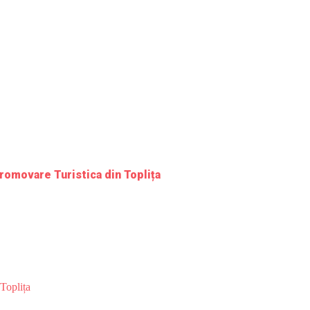
romovare Turistica din Toplița
Toplița