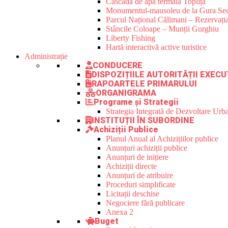
Cascada de apă termală Toplița
Monumentul-mausoleu de la Gura Sec
Parcul Național Călimani – Rezervația
Stâncile Coloape – Munții Gurghiu
Liberty Fishing
Hartă interactivă active turistice
Administrație
CONDUCERE
DISPOZIȚIILE AUTORITĂȚII EXECU
RAPOARTELE PRIMARULUI
ORGANIGRAMA
Programe și Strategii
Strategia Integrată de Dezvoltare Ur
INSTITUȚII ÎN SUBORDINE
Achiziții Publice
Planul Anual al Achizițiilor publice
Anunțuri achiziții publice
Anunțuri de inițiere
Achiziții directe
Anunțuri de atribuire
Proceduri simplificate
Licitații deschise
Negociere fără publicare
Anexa 2
Buget