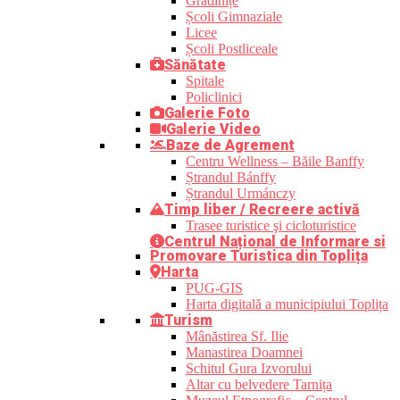
Grădinițe
Școli Gimnaziale
Licee
Școli Postliceale
Sănătate
Spitale
Policlinici
Galerie Foto
Galerie Video
Baze de Agrement
Centru Wellness – Băile Banffy
Ștrandul Bánffy
Ștrandul Urmánczy
Timp liber / Recreere activă
Trasee turistice şi cicloturistice
Centrul Național de Informare si
Promovare Turistica din Toplița
Harta
PUG-GIS
Harta digitală a municipiului Toplița
Turism
Mânăstirea Sf. Ilie
Manastirea Doamnei
Schitul Gura Izvorului
Altar cu belvedere Tarnița