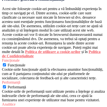
Acest site folosește cookie-uri pentru a vă îmbunătăți experiența în
timp ce navigați pe el. Dintre acestea, cookie-urile care sunt
clasificate ca necesare sunt stocate în browser-ul dvs. deoarece
acestea sunt esențiale pentru funcționarea funcționalităților de bază
ale site-ului. De asemenea, utilizăm cookie-uri terțe care ne ajută să
analizăm și să înțelegem modul în care utilizați acest site web.
Aceste cookie-uri vor fi stocate în browserul dumneavoastră numai
cu consimțământul dvs. De asemenea, va trebui să optați pentru a
renunța la aceste cookie-uri. Renunțarea la unele dintre aceste
cookie-uri poate afecta experiența de navigare. Puteți regăsi mai
multe detalii în
Politica de utilizare a cookie-urilor
și în
Politica
de Confidențialitate
Funcționale
Funcționale
Cookie-urile funcționale ajută la efectuarea anumitor funcționalități,
cum ar fi partajarea conținutului site-ului pe platformele de
socializare, colectarea de feedback-uri și alte caracteristici terțe.
Performanță
Performanță
Cookie-urile de performanță sunt utilizate pentru a înțelege și analiza
indexurile cheie de performanță ale site-ului, ceea ce ajută la
furnizarea unei experiențe de utilizator mai bune pentru vizitatori.
Analitice