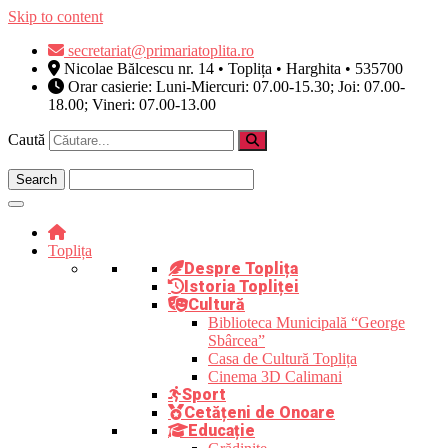
Skip to content
secretariat@primariatoplita.ro
Nicolae Bălcescu nr. 14 • Toplița • Harghita • 535700
Orar casierie: Luni-Miercuri: 07.00-15.30; Joi: 07.00-
18.00; Vineri: 07.00-13.00
Caută
Toplița
Despre Toplița
Istoria Topliței
Cultură
Biblioteca Municipală “George
Sbârcea”
Casa de Cultură Toplița
Cinema 3D Calimani
Sport
Cetățeni de Onoare
Educație