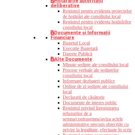
Hotărârile autorității
deliberative
Registrul pentru evidența proiectelor
de hotărâri ale consiliului local
Registrul pentru evidența hotărârilor
consiliului local
Documente și Informații
Financiare
Bugetul Local
Execuție Bugetară
Datorie Publică
Alte Documente
Minute ședințe ale consiliului local
Procese verbale ale ședințelor
consiliului local
Informare dezbateri publice
Ordine de zi ședințe ale consiliului
local
Declarații de căsătorie
Documente de interes public
Registrul privind înregistrarea
refuzurilor de a
semna/contrasemna/aviza actele
administrative precum obiecțiile cu
privire la legalitate, efectuate în scris