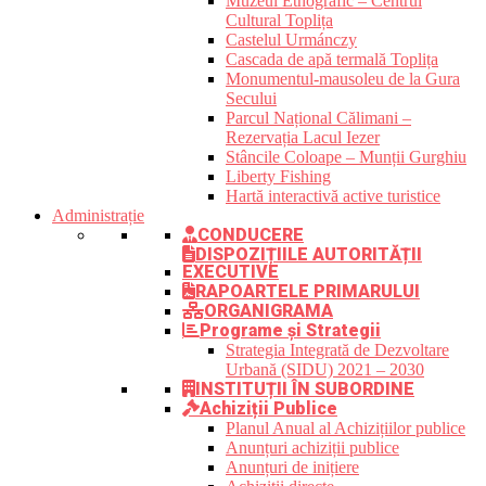
Muzeul Etnografic – Centrul
Cultural Toplița
Castelul Urmánczy
Cascada de apă termală Toplița
Monumentul-mausoleu de la Gura
Secului
Parcul Național Călimani –
Rezervația Lacul Iezer
Stâncile Coloape – Munții Gurghiu
Liberty Fishing
Hartă interactivă active turistice
Administrație
CONDUCERE
DISPOZIȚIILE AUTORITĂȚII
EXECUTIVE
RAPOARTELE PRIMARULUI
ORGANIGRAMA
Programe și Strategii
Strategia Integrată de Dezvoltare
Urbană (SIDU) 2021 – 2030
INSTITUȚII ÎN SUBORDINE
Achiziții Publice
Planul Anual al Achizițiilor publice
Anunțuri achiziții publice
Anunțuri de inițiere