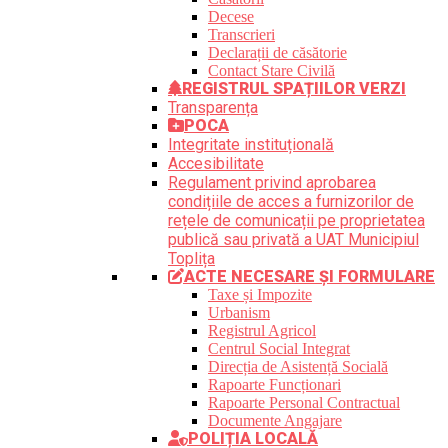
Decese
Transcrieri
Declarații de căsătorie
Contact Stare Civilă
REGISTRUL SPAȚIILOR VERZI
Transparența
POCA
Integritate instituțională
Accesibilitate
Regulament privind aprobarea
condițiile de acces a furnizorilor de
rețele de comunicații pe proprietatea
publică sau privată a UAT Municipiul
Toplița
ACTE NECESARE ȘI FORMULARE
Taxe și Impozite
Urbanism
Registrul Agricol
Centrul Social Integrat
Direcția de Asistență Socială
Rapoarte Funcționari
Rapoarte Personal Contractual
Documente Angajare
POLIȚIA LOCALĂ