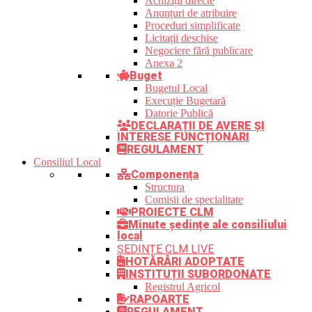
Achiziții directe
Anunțuri de atribuire
Proceduri simplificate
Licitații deschise
Negociere fără publicare
Anexa 2
Buget
Bugetul Local
Execuție Bugetară
Datorie Publică
DECLARAȚII DE AVERE ȘI
INTERESE FUNCȚIONARI
REGULAMENT
Consiliul Local
Componența
Structura
Comisii de specialitate
PROIECTE CLM
Minute ședințe ale consiliului
local
ȘEDINȚE CLM LIVE
HOTĂRÂRI ADOPTATE
INSTITUȚII SUBORDONATE
Registrul Agricol
RAPOARTE
REGULAMENT