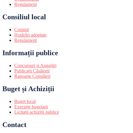
Regulament
Consiliul local
Comisii
Hotărâri adoptate
Regulament
Informații publice
Concursuri și Angajări
Publicații Căsătorii
Rapoarte Consilieri
Buget și Achiziții
Buget local
Execuție bugetară
Licitații achiziții publice
Contact