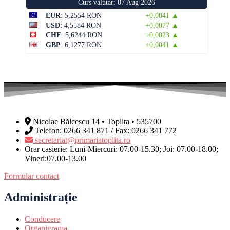
Curs valutar: 07 Aug 2026
EUR
: 5,2554 RON
+0,0041 ▲
USD
: 4,5584 RON
+0,0077 ▲
CHF
: 5,6244 RON
+0,0023 ▲
GBP
: 6,1277 RON
+0,0041 ▲
Nicolae Bălcescu 14 • Toplița • 535700
Telefon: 0266 341 871 / Fax: 0266 341 772
secretariat@primariatoplita.ro
Orar casierie: Luni-Miercuri: 07.00-15.30; Joi: 07.00-18.00;
Vineri:07.00-13.00
Formular contact
Administrație
Conducere
Organigrama