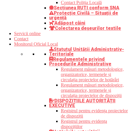
Contact Poliția Locală
Secțiunea RUTI conform SNA
Protecție Civilă – Situații de
urgență
Adăpost câini
Colectarea deșeurilor textile
Servicii online
Contact
Monitorul Oficial Local
Statutul Unității Administrativ-
Teritoriale
Regulamentele privind
Procedurile Administrative
Regulament măsuri metodologice,
organizatorice, termenele și
circulația proiectelor de hotărâri
Regulament măsuri metodologice,
organizatorice, termenele și
circulația proiectelor de dispoziții
DISPOZIȚIILE AUTORITĂȚII
EXECUTIVE
Registrul pentru evidența proiectelor
de dispoziții
Registrul pentru evidența
dispozițiilor