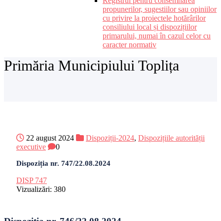
Registrul pentru consemnarea
propunerilor, sugestiilor sau opiniilor
cu privire la proiectele hotărârilor
consiliului local și dispozițiilor
primarului, numai în cazul celor cu
caracter normativ
Primăria Municipiului Toplița
22 august 2024
Dispoziții-2024
,
Dispozițiile autorității
executive
0
Dispoziția nr. 747/22.08.2024
DISP 747
Vizualizări:
380