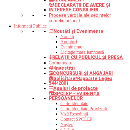
DECLARAȚII DE AVERE ȘI
INTERESE CONSILIERI
Procese verbale ale ședințelor
consiliului local
Informații Publice
Noutăți și Evenimente
Noutăți
Anunțuri
Evenimente
Licitație masă lemnoasă
RELAȚII CU PUBLICUL ȘI PRESA
Comunicate
Investiții
CONCURSURI ȘI ANGAJĂRI
Solicitare/Rapoarte Legea
544/2001
Apeluri de proiecte
SPCLEP - EVIDENȚA
PERSOANELOR
Carte Identitate
Carte Identitate Provizorie
Viză Reședință
Contact SPCLEP
Nașteri
Căsătorii