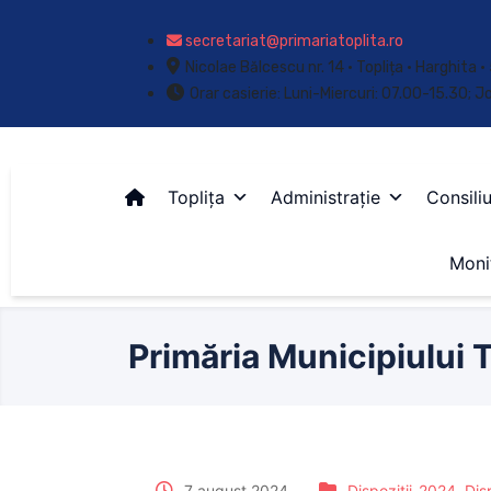
secretariat@primariatoplita.ro
Nicolae Bălcescu nr. 14 • Toplița • Harghita
Orar casierie: Luni-Miercuri: 07.00-15.30; J
Toplița
Administrație
Consiliu
Monit
Primăria Municipiului T
7 august 2024
Dispoziții-2024
,
Disp