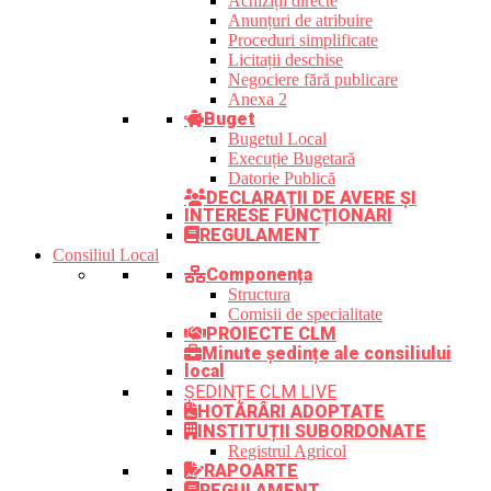
Achiziții directe
Anunțuri de atribuire
Proceduri simplificate
Licitații deschise
Negociere fără publicare
Anexa 2
Buget
Bugetul Local
Execuție Bugetară
Datorie Publică
DECLARAȚII DE AVERE ȘI
INTERESE FUNCȚIONARI
REGULAMENT
Consiliul Local
Componența
Structura
Comisii de specialitate
PROIECTE CLM
Minute ședințe ale consiliului
local
ȘEDINȚE CLM LIVE
HOTĂRÂRI ADOPTATE
INSTITUȚII SUBORDONATE
Registrul Agricol
RAPOARTE
REGULAMENT