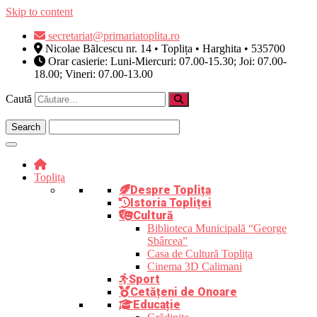
Skip to content
secretariat@primariatoplita.ro
Nicolae Bălcescu nr. 14 • Toplița • Harghita • 535700
Orar casierie: Luni-Miercuri: 07.00-15.30; Joi: 07.00-
18.00; Vineri: 07.00-13.00
Caută
Toplița
Despre Toplița
Istoria Topliței
Cultură
Biblioteca Municipală “George
Sbârcea”
Casa de Cultură Toplița
Cinema 3D Calimani
Sport
Cetățeni de Onoare
Educație