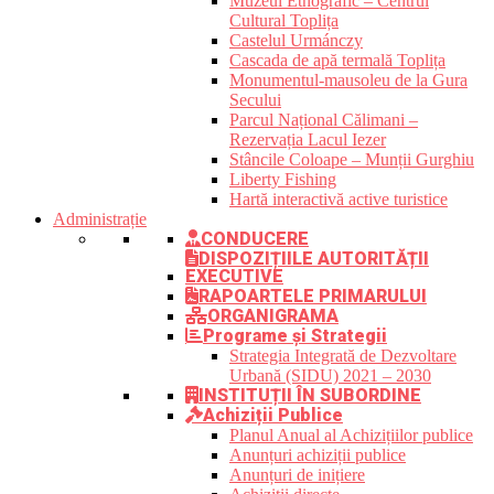
Muzeul Etnografic – Centrul
Cultural Toplița
Castelul Urmánczy
Cascada de apă termală Toplița
Monumentul-mausoleu de la Gura
Secului
Parcul Național Călimani –
Rezervația Lacul Iezer
Stâncile Coloape – Munții Gurghiu
Liberty Fishing
Hartă interactivă active turistice
Administrație
CONDUCERE
DISPOZIȚIILE AUTORITĂȚII
EXECUTIVE
RAPOARTELE PRIMARULUI
ORGANIGRAMA
Programe și Strategii
Strategia Integrată de Dezvoltare
Urbană (SIDU) 2021 – 2030
INSTITUȚII ÎN SUBORDINE
Achiziții Publice
Planul Anual al Achizițiilor publice
Anunțuri achiziții publice
Anunțuri de inițiere