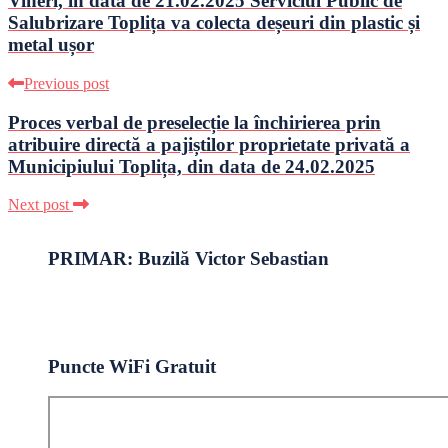
Vineri, în data de 21.02.2025 Serviciul Public de
Salubrizare Toplița va colecta deșeuri din plastic și
metal ușor
Previous post
Proces verbal de preselecție la închirierea prin
atribuire directă a pajiștilor proprietate privată a
Municipiului Toplița, din data de 24.02.2025
Next post
PRIMAR: Buzilă Victor Sebastian
Puncte WiFi Gratuit