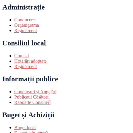
Administrație
Conducere
Organigrama
Regulament
Consiliul local
Comisii
Hotărâri adoptate
Regulament
Informații publice
Concursuri și Angajări
Publicații Căsătorii
Rapoarte Consilieri
Buget și Achiziții
Buget local
Execuție bugetară