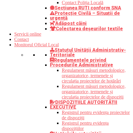
Contact Poliția Locală
Secțiunea RUTI conform SNA
Protecție Civilă – Situații de
urgență
Adăpost câini
Colectarea deșeurilor textile
Servicii online
Contact
Monitorul Oficial Local
Statutul Unității Administrativ-
Teritoriale
Regulamentele privind
Procedurile Administrative
Regulament măsuri metodologice,
organizatorice, termenele și
circulația proiectelor de hotărâri
Regulament măsuri metodologice,
organizatorice, termenele și
circulația proiectelor de dispoziții
DISPOZIȚIILE AUTORITĂȚII
EXECUTIVE
Registrul pentru evidența proiectelor
de dispoziții
Registrul pentru evidența
dispozițiilor