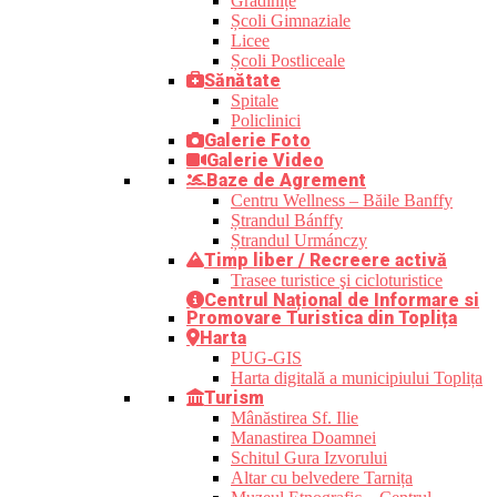
Grădinițe
Școli Gimnaziale
Licee
Școli Postliceale
Sănătate
Spitale
Policlinici
Galerie Foto
Galerie Video
Baze de Agrement
Centru Wellness – Băile Banffy
Ștrandul Bánffy
Ștrandul Urmánczy
Timp liber / Recreere activă
Trasee turistice şi cicloturistice
Centrul Național de Informare si
Promovare Turistica din Toplița
Harta
PUG-GIS
Harta digitală a municipiului Toplița
Turism
Mânăstirea Sf. Ilie
Manastirea Doamnei
Schitul Gura Izvorului
Altar cu belvedere Tarnița