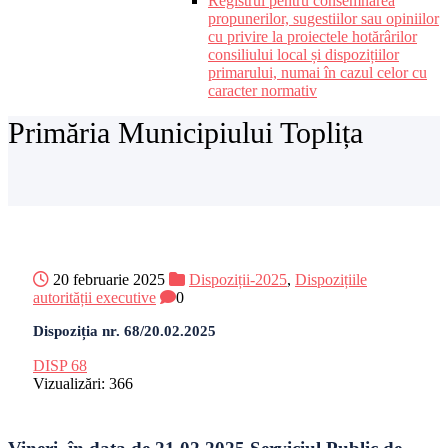
Registrul pentru consemnarea
propunerilor, sugestiilor sau opiniilor
cu privire la proiectele hotărârilor
consiliului local și dispozițiilor
primarului, numai în cazul celor cu
caracter normativ
Primăria Municipiului Toplița
20 februarie 2025
Dispoziții-2025
,
Dispozițiile
autorității executive
0
Dispoziția nr. 68/20.02.2025
DISP 68
Vizualizări:
366