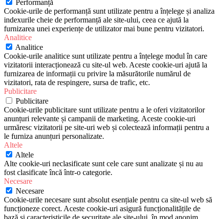
Performanță
Cookie-urile de performanță sunt utilizate pentru a înțelege și analiza
indexurile cheie de performanță ale site-ului, ceea ce ajută la
furnizarea unei experiențe de utilizator mai bune pentru vizitatori.
Analitice
Analitice
Cookie-urile analitice sunt utilizate pentru a înțelege modul în care
vizitatorii interacționează cu site-ul web. Aceste cookie-uri ajută la
furnizarea de informații cu privire la măsurătorile numărul de
vizitatori, rata de respingere, sursa de trafic, etc.
Publicitare
Publicitare
Cookie-urile publicitare sunt utilizate pentru a le oferi vizitatorilor
anunțuri relevante și campanii de marketing. Aceste cookie-uri
urmăresc vizitatorii pe site-uri web și colectează informații pentru a
le furniza anunțuri personalizate.
Altele
Altele
Alte cookie-uri neclasificate sunt cele care sunt analizate și nu au
fost clasificate încă într-o categorie.
Necesare
Necesare
Cookie-urile necesare sunt absolut esențiale pentru ca site-ul web să
funcționeze corect. Aceste cookie-uri asigură funcționalitățile de
bază și caracteristicile de securitate ale site-ului, în mod anonim.