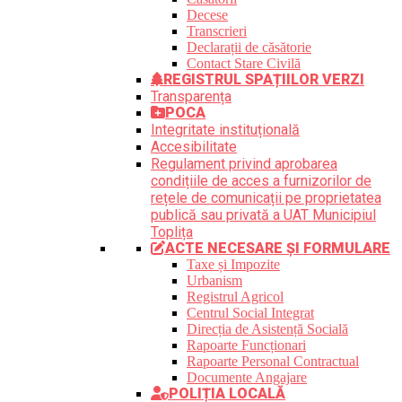
Decese
Transcrieri
Declarații de căsătorie
Contact Stare Civilă
REGISTRUL SPAȚIILOR VERZI
Transparența
POCA
Integritate instituțională
Accesibilitate
Regulament privind aprobarea
condițiile de acces a furnizorilor de
rețele de comunicații pe proprietatea
publică sau privată a UAT Municipiul
Toplița
ACTE NECESARE ȘI FORMULARE
Taxe și Impozite
Urbanism
Registrul Agricol
Centrul Social Integrat
Direcția de Asistență Socială
Rapoarte Funcționari
Rapoarte Personal Contractual
Documente Angajare
POLIȚIA LOCALĂ