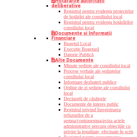
Hotărârile autorității
deliberative
Registrul pentru evidența proiectelor
de hotărâri ale consiliului local
Registrul pentru evidența hotărârilor
consiliului local
Documente și Informații
Financiare
Bugetul Local
Execuție Bugetară
Datorie Publică
Alte Documente
Minute ședințe ale consiliului local
Procese verbale ale ședințelor
consiliului local
Informare dezbateri publice
Ordine de zi ședințe ale consiliului
local
Declarații de căsătorie
Documente de interes public
Registrul privind înregistrarea
refuzurilor de a
semna/contrasemna/aviza actele
administrative precum obiecțiile cu
privire la legalitate, efectuate în scris