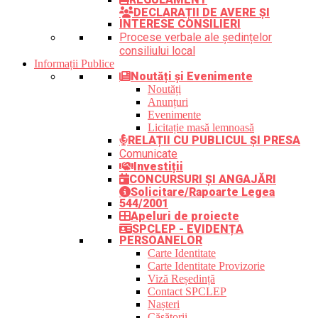
DECLARAȚII DE AVERE ȘI
INTERESE CONSILIERI
Procese verbale ale ședințelor
consiliului local
Informații Publice
Noutăți și Evenimente
Noutăți
Anunțuri
Evenimente
Licitație masă lemnoasă
RELAȚII CU PUBLICUL ȘI PRESA
Comunicate
Investiții
CONCURSURI ȘI ANGAJĂRI
Solicitare/Rapoarte Legea
544/2001
Apeluri de proiecte
SPCLEP - EVIDENȚA
PERSOANELOR
Carte Identitate
Carte Identitate Provizorie
Viză Reședință
Contact SPCLEP
Nașteri
Căsătorii