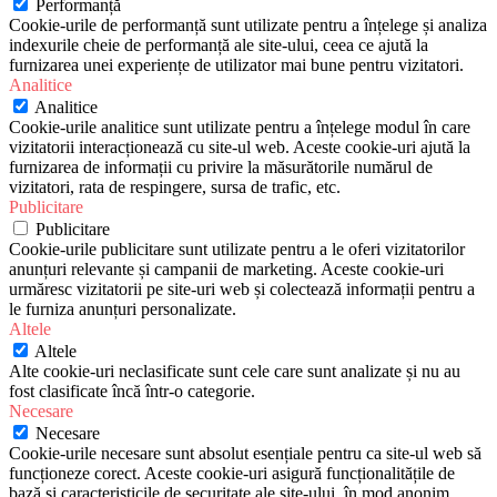
Performanță
Cookie-urile de performanță sunt utilizate pentru a înțelege și analiza
indexurile cheie de performanță ale site-ului, ceea ce ajută la
furnizarea unei experiențe de utilizator mai bune pentru vizitatori.
Analitice
Analitice
Cookie-urile analitice sunt utilizate pentru a înțelege modul în care
vizitatorii interacționează cu site-ul web. Aceste cookie-uri ajută la
furnizarea de informații cu privire la măsurătorile numărul de
vizitatori, rata de respingere, sursa de trafic, etc.
Publicitare
Publicitare
Cookie-urile publicitare sunt utilizate pentru a le oferi vizitatorilor
anunțuri relevante și campanii de marketing. Aceste cookie-uri
urmăresc vizitatorii pe site-uri web și colectează informații pentru a
le furniza anunțuri personalizate.
Altele
Altele
Alte cookie-uri neclasificate sunt cele care sunt analizate și nu au
fost clasificate încă într-o categorie.
Necesare
Necesare
Cookie-urile necesare sunt absolut esențiale pentru ca site-ul web să
funcționeze corect. Aceste cookie-uri asigură funcționalitățile de
bază și caracteristicile de securitate ale site-ului, în mod anonim.