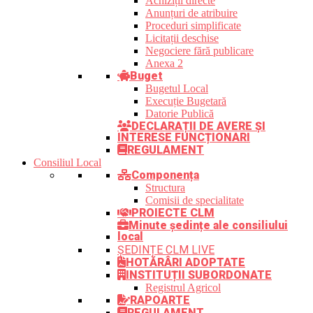
Achiziții directe
Anunțuri de atribuire
Proceduri simplificate
Licitații deschise
Negociere fără publicare
Anexa 2
Buget
Bugetul Local
Execuție Bugetară
Datorie Publică
DECLARAȚII DE AVERE ȘI
INTERESE FUNCȚIONARI
REGULAMENT
Consiliul Local
Componența
Structura
Comisii de specialitate
PROIECTE CLM
Minute ședințe ale consiliului
local
ȘEDINȚE CLM LIVE
HOTĂRÂRI ADOPTATE
INSTITUȚII SUBORDONATE
Registrul Agricol
RAPOARTE
REGULAMENT