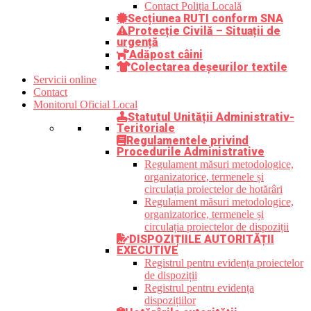
Contact Poliția Locală
Secțiunea RUTI conform SNA
Protecție Civilă – Situații de
urgență
Adăpost câini
Colectarea deșeurilor textile
Servicii online
Contact
Monitorul Oficial Local
Statutul Unității Administrativ-
Teritoriale
Regulamentele privind
Procedurile Administrative
Regulament măsuri metodologice,
organizatorice, termenele și
circulația proiectelor de hotărâri
Regulament măsuri metodologice,
organizatorice, termenele și
circulația proiectelor de dispoziții
DISPOZIȚIILE AUTORITĂȚII
EXECUTIVE
Registrul pentru evidența proiectelor
de dispoziții
Registrul pentru evidența
dispozițiilor