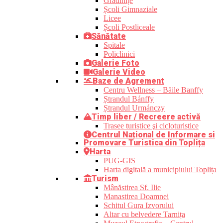
Grădinițe
Școli Gimnaziale
Licee
Școli Postliceale
Sănătate
Spitale
Policlinici
Galerie Foto
Galerie Video
Baze de Agrement
Centru Wellness – Băile Banffy
Ștrandul Bánffy
Ștrandul Urmánczy
Timp liber / Recreere activă
Trasee turistice şi cicloturistice
Centrul Național de Informare si
Promovare Turistica din Toplița
Harta
PUG-GIS
Harta digitală a municipiului Toplița
Turism
Mânăstirea Sf. Ilie
Manastirea Doamnei
Schitul Gura Izvorului
Altar cu belvedere Tarnița