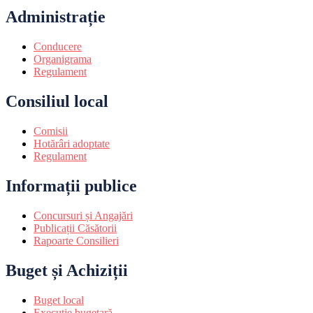
Administrație
Conducere
Organigrama
Regulament
Consiliul local
Comisii
Hotărâri adoptate
Regulament
Informații publice
Concursuri și Angajări
Publicații Căsătorii
Rapoarte Consilieri
Buget și Achiziții
Buget local
Execuție bugetară