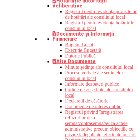
Hotărârile autorității
deliberative
Registrul pentru evidența proiectelor
de hotărâri ale consiliului local
Registrul pentru evidența hotărârilor
consiliului local
Documente și Informații
Financiare
Bugetul Local
Execuție Bugetară
Datorie Publică
Alte Documente
Minute ședințe ale consiliului local
Procese verbale ale ședințelor
consiliului local
Informare dezbateri publice
Ordine de zi ședințe ale consiliului
local
Declarații de căsătorie
Documente de interes public
Registrul privind înregistrarea
refuzurilor de a
semna/contrasemna/aviza actele
administrative precum obiecțiile cu
privire la legalitate, efectuate în scris