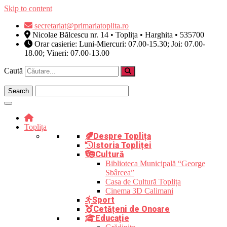
Skip to content
secretariat@primariatoplita.ro
Nicolae Bălcescu nr. 14 • Toplița • Harghita • 535700
Orar casierie: Luni-Miercuri: 07.00-15.30; Joi: 07.00-
18.00; Vineri: 07.00-13.00
Caută
Toplița
Despre Toplița
Istoria Topliței
Cultură
Biblioteca Municipală “George
Sbârcea”
Casa de Cultură Toplița
Cinema 3D Calimani
Sport
Cetățeni de Onoare
Educație