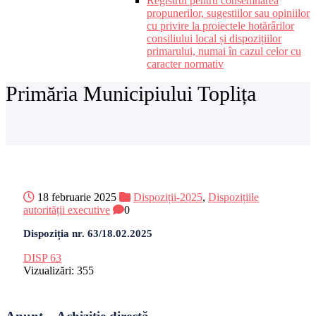
Registrul pentru consemnarea
propunerilor, sugestiilor sau opiniilor
cu privire la proiectele hotărârilor
consiliului local și dispozițiilor
primarului, numai în cazul celor cu
caracter normativ
Primăria Municipiului Toplița
18 februarie 2025
Dispoziții-2025
,
Dispozițiile
autorității executive
0
Dispoziția nr. 63/18.02.2025
DISP 63
Vizualizări:
355