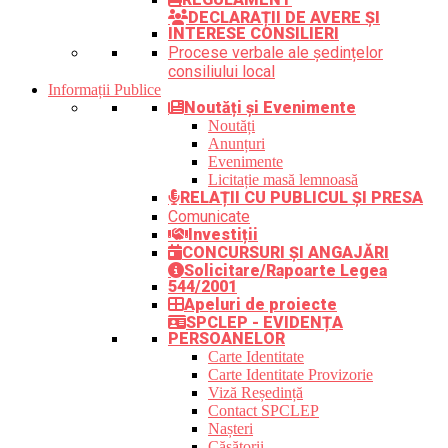
DECLARAȚII DE AVERE ȘI
INTERESE CONSILIERI
Procese verbale ale ședințelor
consiliului local
Informații Publice
Noutăți și Evenimente
Noutăți
Anunțuri
Evenimente
Licitație masă lemnoasă
RELAȚII CU PUBLICUL ȘI PRESA
Comunicate
Investiții
CONCURSURI ȘI ANGAJĂRI
Solicitare/Rapoarte Legea
544/2001
Apeluri de proiecte
SPCLEP - EVIDENȚA
PERSOANELOR
Carte Identitate
Carte Identitate Provizorie
Viză Reședință
Contact SPCLEP
Nașteri
Căsătorii