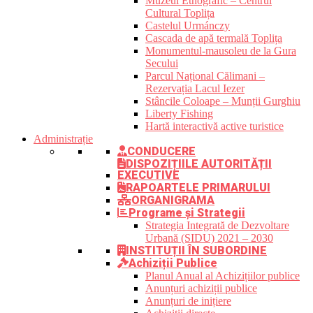
Muzeul Etnografic – Centrul
Cultural Toplița
Castelul Urmánczy
Cascada de apă termală Toplița
Monumentul-mausoleu de la Gura
Secului
Parcul Național Călimani –
Rezervația Lacul Iezer
Stâncile Coloape – Munții Gurghiu
Liberty Fishing
Hartă interactivă active turistice
Administrație
CONDUCERE
DISPOZIȚIILE AUTORITĂȚII
EXECUTIVE
RAPOARTELE PRIMARULUI
ORGANIGRAMA
Programe și Strategii
Strategia Integrată de Dezvoltare
Urbană (SIDU) 2021 – 2030
INSTITUȚII ÎN SUBORDINE
Achiziții Publice
Planul Anual al Achizițiilor publice
Anunțuri achiziții publice
Anunțuri de inițiere