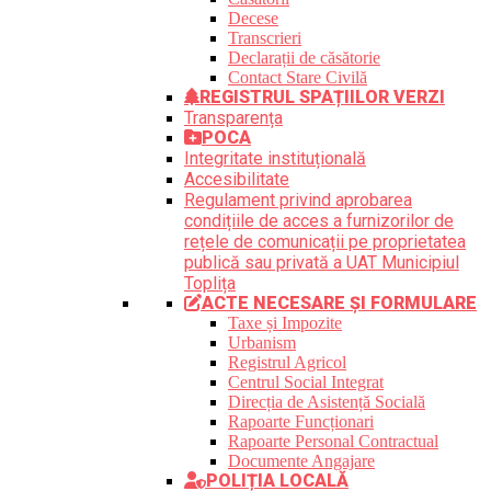
Decese
Transcrieri
Declarații de căsătorie
Contact Stare Civilă
REGISTRUL SPAȚIILOR VERZI
Transparența
POCA
Integritate instituțională
Accesibilitate
Regulament privind aprobarea
condițiile de acces a furnizorilor de
rețele de comunicații pe proprietatea
publică sau privată a UAT Municipiul
Toplița
ACTE NECESARE ȘI FORMULARE
Taxe și Impozite
Urbanism
Registrul Agricol
Centrul Social Integrat
Direcția de Asistență Socială
Rapoarte Funcționari
Rapoarte Personal Contractual
Documente Angajare
POLIȚIA LOCALĂ