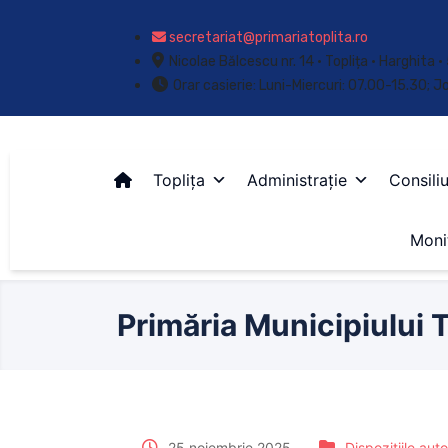
secretariat@primariatoplita.ro
Nicolae Bălcescu nr. 14 • Toplița • Harghita
Orar casierie: Luni-Miercuri: 07.00-15.30; J
Toplița
Administrație
Consiliu
Monit
Primăria Municipiului T
25 noiembrie 2025
Dispozițiile auto