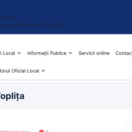
 • 535700
oi: 07.00-18.00; Vineri: 07.00-13.00
l Local
Informații Publice
Servicii online
Contac
orul Oficial Local
oplița
rității executive
0