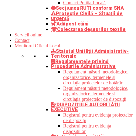
Contact Poliția Locală
Secțiunea RUTI conform SNA
Protecție Civilă – Situații de
urgență
Adăpost câini
Colectarea deșeurilor textile
Servicii online
Contact
Monitorul Oficial Local
Statutul Unității Administrativ-
Teritoriale
Regulamentele privind
Procedurile Administrative
Regulament măsuri metodologice,
organizatorice, termenele și
circulația proiectelor de hotărâri
Regulament măsuri metodologice,
organizatorice, termenele și
circulația proiectelor de dispoziții
DISPOZIȚIILE AUTORITĂȚII
EXECUTIVE
Registrul pentru evidența proiectelor
de dispoziții
Registrul pentru evidența
dispozițiilor