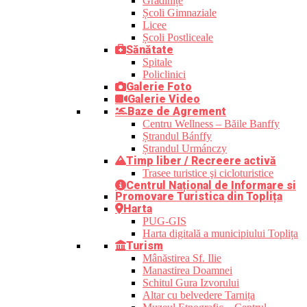
Grădinițe
Școli Gimnaziale
Licee
Școli Postliceale
Sănătate
Spitale
Policlinici
Galerie Foto
Galerie Video
Baze de Agrement
Centru Wellness – Băile Banffy
Ștrandul Bánffy
Ștrandul Urmánczy
Timp liber / Recreere activă
Trasee turistice şi cicloturistice
Centrul Național de Informare si
Promovare Turistica din Toplița
Harta
PUG-GIS
Harta digitală a municipiului Toplița
Turism
Mânăstirea Sf. Ilie
Manastirea Doamnei
Schitul Gura Izvorului
Altar cu belvedere Tarnița