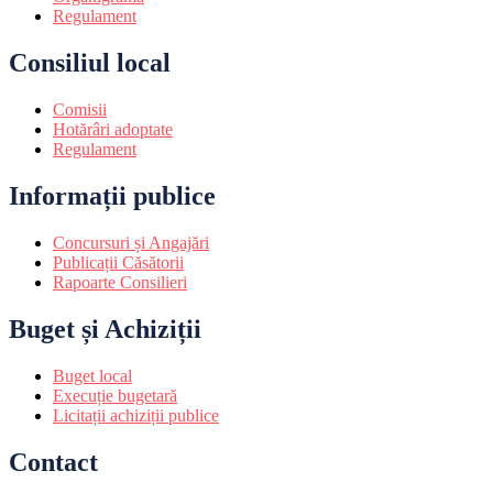
Regulament
Consiliul local
Comisii
Hotărâri adoptate
Regulament
Informații publice
Concursuri și Angajări
Publicații Căsătorii
Rapoarte Consilieri
Buget și Achiziții
Buget local
Execuție bugetară
Licitații achiziții publice
Contact