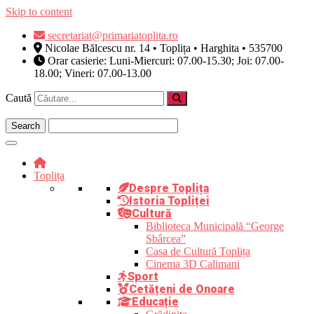
Skip to content
secretariat@primariatoplita.ro
Nicolae Bălcescu nr. 14 • Toplița • Harghita • 535700
Orar casierie: Luni-Miercuri: 07.00-15.30; Joi: 07.00-
18.00; Vineri: 07.00-13.00
Caută
Toplița
Despre Toplița
Istoria Topliței
Cultură
Biblioteca Municipală “George
Sbârcea”
Casa de Cultură Toplița
Cinema 3D Calimani
Sport
Cetățeni de Onoare
Educație