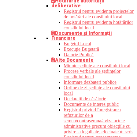
Hotărârile autorității
deliberative
Registrul pentru evidența proiectelor
de hotărâri ale consiliului local
Registrul pentru evidența hotărârilor
consiliului local
Documente și Informații
Financiare
Bugetul Local
Execuție Bugetară
Datorie Publică
Alte Documente
Minute ședințe ale consiliului local
Procese verbale ale ședințelor
consiliului local
Informare dezbateri publice
Ordine de zi ședințe ale consiliului
local
Declarații de căsătorie
Documente de interes public
Registrul privind înregistrarea
refuzurilor de a
semna/contrasemna/aviza actele
administrative precum obiecțiile cu
privire la legalitate, efectuate în scris