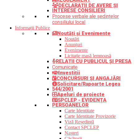
DECLARAȚII DE AVERE ȘI
INTERESE CONSILIERI
Procese verbale ale ședințelor
consiliului local
Informații Publice
Noutăți și Evenimente
Noutăți
Anunțuri
Evenimente
Licitație masă lemnoasă
RELAȚII CU PUBLICUL ȘI PRESA
Comunicate
Investiții
CONCURSURI ȘI ANGAJĂRI
Solicitare/Rapoarte Legea
544/2001
Apeluri de proiecte
SPCLEP - EVIDENȚA
PERSOANELOR
Carte Identitate
Carte Identitate Provizorie
Viză Reședință
Contact SPCLEP
Nașteri
Căsătorii