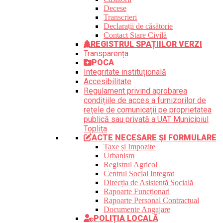
Decese
Transcrieri
Declarații de căsătorie
Contact Stare Civilă
REGISTRUL SPAȚIILOR VERZI
Transparența
POCA
Integritate instituțională
Accesibilitate
Regulament privind aprobarea
condițiile de acces a furnizorilor de
rețele de comunicații pe proprietatea
publică sau privată a UAT Municipiul
Toplița
ACTE NECESARE ȘI FORMULARE
Taxe și Impozite
Urbanism
Registrul Agricol
Centrul Social Integrat
Direcția de Asistență Socială
Rapoarte Funcționari
Rapoarte Personal Contractual
Documente Angajare
POLIȚIA LOCALĂ