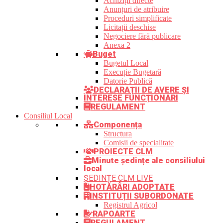
Achiziții directe
Anunțuri de atribuire
Proceduri simplificate
Licitații deschise
Negociere fără publicare
Anexa 2
Buget
Bugetul Local
Execuție Bugetară
Datorie Publică
DECLARAȚII DE AVERE ȘI
INTERESE FUNCȚIONARI
REGULAMENT
Consiliul Local
Componența
Structura
Comisii de specialitate
PROIECTE CLM
Minute ședințe ale consiliului
local
ȘEDINȚE CLM LIVE
HOTĂRÂRI ADOPTATE
INSTITUȚII SUBORDONATE
Registrul Agricol
RAPOARTE
REGULAMENT