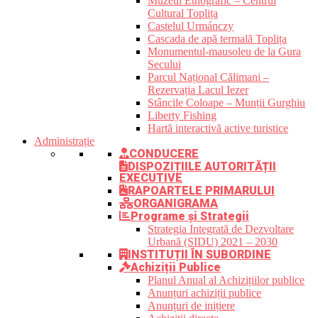
Muzeul Etnografic – Centrul
Cultural Toplița
Castelul Urmánczy
Cascada de apă termală Toplița
Monumentul-mausoleu de la Gura
Secului
Parcul Național Călimani –
Rezervația Lacul Iezer
Stâncile Coloape – Munții Gurghiu
Liberty Fishing
Hartă interactivă active turistice
Administrație
CONDUCERE
DISPOZIȚIILE AUTORITĂȚII
EXECUTIVE
RAPOARTELE PRIMARULUI
ORGANIGRAMA
Programe și Strategii
Strategia Integrată de Dezvoltare
Urbană (SIDU) 2021 – 2030
INSTITUȚII ÎN SUBORDINE
Achiziții Publice
Planul Anual al Achizițiilor publice
Anunțuri achiziții publice
Anunțuri de inițiere