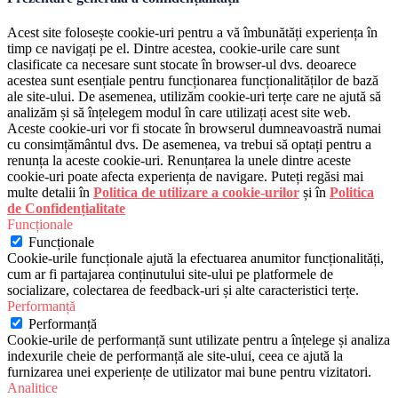
Acest site folosește cookie-uri pentru a vă îmbunătăți experiența în
timp ce navigați pe el. Dintre acestea, cookie-urile care sunt
clasificate ca necesare sunt stocate în browser-ul dvs. deoarece
acestea sunt esențiale pentru funcționarea funcționalităților de bază
ale site-ului. De asemenea, utilizăm cookie-uri terțe care ne ajută să
analizăm și să înțelegem modul în care utilizați acest site web.
Aceste cookie-uri vor fi stocate în browserul dumneavoastră numai
cu consimțământul dvs. De asemenea, va trebui să optați pentru a
renunța la aceste cookie-uri. Renunțarea la unele dintre aceste
cookie-uri poate afecta experiența de navigare. Puteți regăsi mai
multe detalii în
Politica de utilizare a cookie-urilor
și în
Politica
de Confidențialitate
Funcționale
Funcționale
Cookie-urile funcționale ajută la efectuarea anumitor funcționalități,
cum ar fi partajarea conținutului site-ului pe platformele de
socializare, colectarea de feedback-uri și alte caracteristici terțe.
Performanță
Performanță
Cookie-urile de performanță sunt utilizate pentru a înțelege și analiza
indexurile cheie de performanță ale site-ului, ceea ce ajută la
furnizarea unei experiențe de utilizator mai bune pentru vizitatori.
Analitice