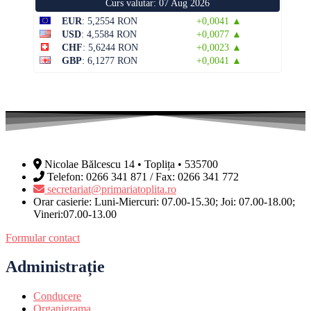
Curs valutar: 07 Aug 2026
EUR
: 5,2554 RON
+0,0041 ▲
USD
: 4,5584 RON
+0,0077 ▲
CHF
: 5,6244 RON
+0,0023 ▲
GBP
: 6,1277 RON
+0,0041 ▲
Nicolae Bălcescu 14 • Toplița • 535700
Telefon: 0266 341 871 / Fax: 0266 341 772
secretariat@primariatoplita.ro
Orar casierie: Luni-Miercuri: 07.00-15.30; Joi: 07.00-18.00;
Vineri:07.00-13.00
Formular contact
Administrație
Conducere
Organigrama