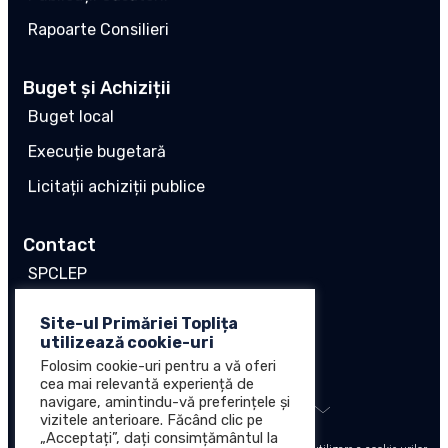
Rapoarte Consilieri
Buget și Achiziții
Buget local
Execuție bugetară
Licitații achiziții publice
Contact
SPCLEP
Stare civilă
Site-ul Primăriei Toplița
utilizează cookie-uri
Poliția locală
Folosim cookie-uri pentru a vă oferi
cea mai relevantă experiență de
navigare, amintindu-vă preferințele și
vizitele anterioare. Făcând clic pe
„Acceptați”, dați consimțământul la