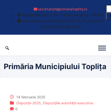
secretariat@primariatoplita.ro
Nicolae Bălcescu nr. 14 • Toplița • Harghita • 535700
Orar casierie: Luni-Miercuri: 07.00-15.30; Joi: 07.00-
18.00; Vineri: 07.00-13.00
Primăria Municipiului Toplița
14 februarie 2025
Dispoziții-2025
,
Dispozițiile autorității executive
0