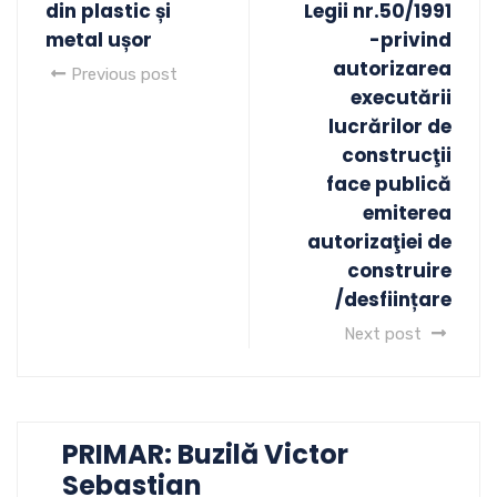
din plastic și
Legii nr.50/1991
metal ușor
-privind
autorizarea
Previous post
executării
lucrărilor de
construcţii
face publică
emiterea
autorizaţiei de
construire
/desființare
Next post
PRIMAR: Buzilă Victor
Sebastian