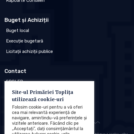
Rapoarte Consilieri
Buget și Achiziții
Buget local
Execuție bugetară
Licitații achiziții publice
Contact
SPCLEP
Site-ul Primăriei Toplița
Stare civilă
utilizează cookie-uri
Poliția locală
Folosim cookie-uri pentru a vă oferi
cea mai relevantă experiență de
navigare, amintindu-vă preferințele și
vizitele anterioare. Făcând clic pe
„Acceptați”, dați consimțământul la