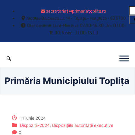
secretariat@primariatoplita.ro
Nicolae Bălcescu nr. 14 • Toplița • Harghita • 535700
Orar casierie: Luni-Miercuri: 07.00-15.30; Joi: 07.00-
18.00; Vineri: 07.00-13.00
Primăria Municipiului Toplița
11 iunie 2024
Dispoziții-2024
,
Dispozițiile autorității executive
0