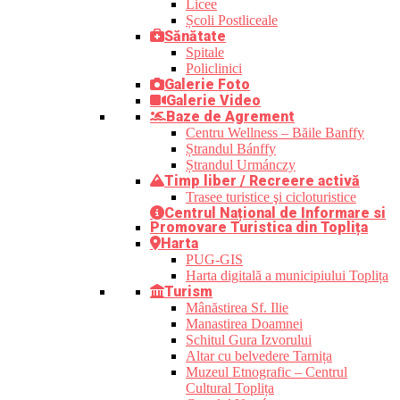
Licee
Școli Postliceale
Sănătate
Spitale
Policlinici
Galerie Foto
Galerie Video
Baze de Agrement
Centru Wellness – Băile Banffy
Ștrandul Bánffy
Ștrandul Urmánczy
Timp liber / Recreere activă
Trasee turistice şi cicloturistice
Centrul Național de Informare si
Promovare Turistica din Toplița
Harta
PUG-GIS
Harta digitală a municipiului Toplița
Turism
Mânăstirea Sf. Ilie
Manastirea Doamnei
Schitul Gura Izvorului
Altar cu belvedere Tarnița
Muzeul Etnografic – Centrul
Cultural Toplița