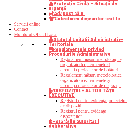
Protecție Civilă – Situații de
urgență
Adăpost câini
Colectarea deșeurilor textile
Servicii online
Contact
Monitorul Oficial Local
Statutul Unității Administrativ-
Teritoriale
Regulamentele privind
Procedurile Administrative
Regulament măsuri metodologice,
organizatorice, termenele și
circulația proiectelor de hotărâri
Regulament măsuri metodologice,
organizatorice, termenele și
circulația proiectelor de dispoziții
DISPOZIȚIILE AUTORITĂȚII
EXECUTIVE
Registrul pentru evidența proiectelor
de dispoziții
Registrul pentru evidența
dispozițiilor
Hotărârile autorității
deliberative