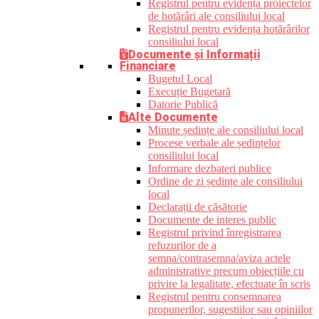
Registrul pentru evidența proiectelor
de hotărâri ale consiliului local
Registrul pentru evidența hotărârilor
consiliului local
Documente și Informații
Financiare
Bugetul Local
Execuție Bugetară
Datorie Publică
Alte Documente
Minute ședințe ale consiliului local
Procese verbale ale ședințelor
consiliului local
Informare dezbateri publice
Ordine de zi ședințe ale consiliului
local
Declarații de căsătorie
Documente de interes public
Registrul privind înregistrarea
refuzurilor de a
semna/contrasemna/aviza actele
administrative precum obiecțiile cu
privire la legalitate, efectuate în scris
Registrul pentru consemnarea
propunerilor, sugestiilor sau opiniilor