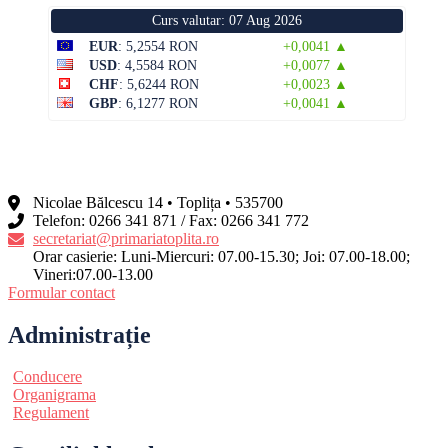
Curs valutar: 07 Aug 2026
EUR
: 5,2554 RON
+0,0041 ▲
USD
: 4,5584 RON
+0,0077 ▲
CHF
: 5,6244 RON
+0,0023 ▲
GBP
: 6,1277 RON
+0,0041 ▲
Nicolae Bălcescu 14 • Toplița • 535700
Telefon: 0266 341 871 / Fax: 0266 341 772
secretariat@primariatoplita.ro
Orar casierie: Luni-Miercuri: 07.00-15.30; Joi: 07.00-18.00;
Vineri:07.00-13.00
Formular contact
Administrație
Conducere
Organigrama
Regulament