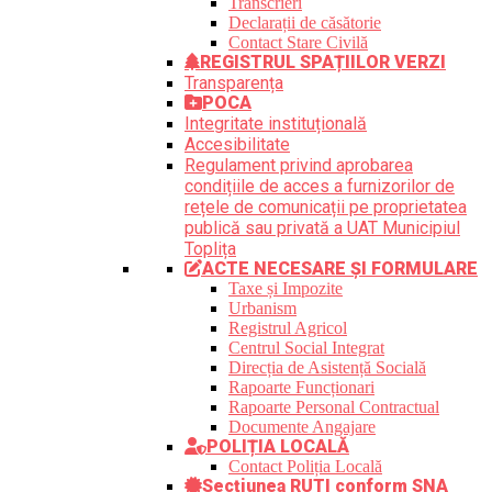
Transcrieri
Declarații de căsătorie
Contact Stare Civilă
REGISTRUL SPAȚIILOR VERZI
Transparența
POCA
Integritate instituțională
Accesibilitate
Regulament privind aprobarea
condițiile de acces a furnizorilor de
rețele de comunicații pe proprietatea
publică sau privată a UAT Municipiul
Toplița
ACTE NECESARE ȘI FORMULARE
Taxe și Impozite
Urbanism
Registrul Agricol
Centrul Social Integrat
Direcția de Asistență Socială
Rapoarte Funcționari
Rapoarte Personal Contractual
Documente Angajare
POLIȚIA LOCALĂ
Contact Poliția Locală
Secțiunea RUTI conform SNA