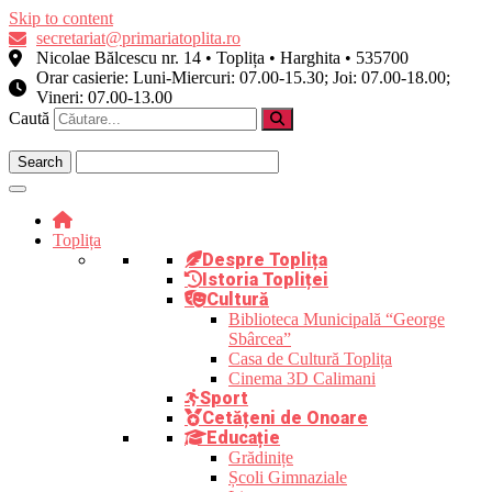
Skip to content
secretariat@primariatoplita.ro
Nicolae Bălcescu nr. 14 • Toplița • Harghita • 535700
Orar casierie: Luni-Miercuri: 07.00-15.30; Joi: 07.00-18.00;
Vineri: 07.00-13.00
Caută
Toplița
Despre Toplița
Istoria Topliței
Cultură
Biblioteca Municipală “George
Sbârcea”
Casa de Cultură Toplița
Cinema 3D Calimani
Sport
Cetățeni de Onoare
Educație
Grădinițe
Școli Gimnaziale