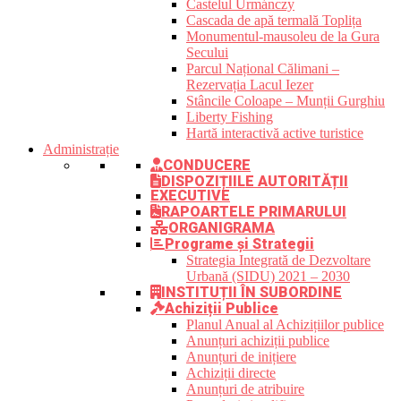
Castelul Urmánczy
Cascada de apă termală Toplița
Monumentul-mausoleu de la Gura
Secului
Parcul Național Călimani –
Rezervația Lacul Iezer
Stâncile Coloape – Munții Gurghiu
Liberty Fishing
Hartă interactivă active turistice
Administrație
CONDUCERE
DISPOZIȚIILE AUTORITĂȚII
EXECUTIVE
RAPOARTELE PRIMARULUI
ORGANIGRAMA
Programe și Strategii
Strategia Integrată de Dezvoltare
Urbană (SIDU) 2021 – 2030
INSTITUȚII ÎN SUBORDINE
Achiziții Publice
Planul Anual al Achizițiilor publice
Anunțuri achiziții publice
Anunțuri de inițiere
Achiziții directe
Anunțuri de atribuire