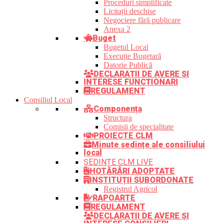
Proceduri simplificate
Licitații deschise
Negociere fără publicare
Anexa 2
Buget
Bugetul Local
Execuție Bugetară
Datorie Publică
DECLARAȚII DE AVERE ȘI
INTERESE FUNCȚIONARI
REGULAMENT
Consiliul Local
Componența
Structura
Comisii de specialitate
PROIECTE CLM
Minute ședințe ale consiliului
local
ȘEDINȚE CLM LIVE
HOTĂRÂRI ADOPTATE
INSTITUȚII SUBORDONATE
Registrul Agricol
RAPOARTE
REGULAMENT
DECLARAȚII DE AVERE ȘI