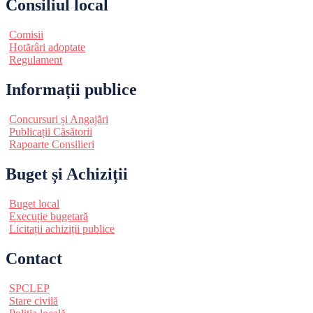
Consiliul local
Comisii
Hotărâri adoptate
Regulament
Informații publice
Concursuri și Angajări
Publicații Căsătorii
Rapoarte Consilieri
Buget și Achiziții
Buget local
Execuție bugetară
Licitații achiziții publice
Contact
SPCLEP
Stare civilă