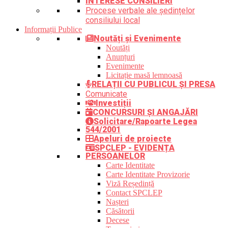
INTERESE CONSILIERI
Procese verbale ale ședințelor
consiliului local
Informații Publice
Noutăți și Evenimente
Noutăți
Anunțuri
Evenimente
Licitație masă lemnoasă
RELAȚII CU PUBLICUL ȘI PRESA
Comunicate
Investiții
CONCURSURI ȘI ANGAJĂRI
Solicitare/Rapoarte Legea
544/2001
Apeluri de proiecte
SPCLEP - EVIDENȚA
PERSOANELOR
Carte Identitate
Carte Identitate Provizorie
Viză Reședință
Contact SPCLEP
Nașteri
Căsătorii
Decese