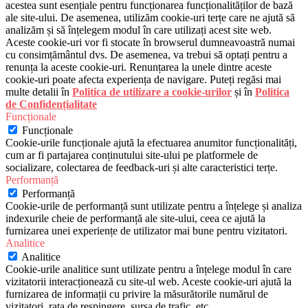
acestea sunt esențiale pentru funcționarea funcționalităților de bază
ale site-ului. De asemenea, utilizăm cookie-uri terțe care ne ajută să
analizăm și să înțelegem modul în care utilizați acest site web.
Aceste cookie-uri vor fi stocate în browserul dumneavoastră numai
cu consimțământul dvs. De asemenea, va trebui să optați pentru a
renunța la aceste cookie-uri. Renunțarea la unele dintre aceste
cookie-uri poate afecta experiența de navigare. Puteți regăsi mai
multe detalii în
Politica de utilizare a cookie-urilor
și în
Politica
de Confidențialitate
Funcționale
Funcționale
Cookie-urile funcționale ajută la efectuarea anumitor funcționalități,
cum ar fi partajarea conținutului site-ului pe platformele de
socializare, colectarea de feedback-uri și alte caracteristici terțe.
Performanță
Performanță
Cookie-urile de performanță sunt utilizate pentru a înțelege și analiza
indexurile cheie de performanță ale site-ului, ceea ce ajută la
furnizarea unei experiențe de utilizator mai bune pentru vizitatori.
Analitice
Analitice
Cookie-urile analitice sunt utilizate pentru a înțelege modul în care
vizitatorii interacționează cu site-ul web. Aceste cookie-uri ajută la
furnizarea de informații cu privire la măsurătorile numărul de
vizitatori, rata de respingere, sursa de trafic, etc.