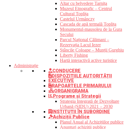
Altar cu belvedere Tarnița
Muzeul Etnografic – Centrul
Cultural Toplița
Castelul Urmánczy
Cascada de apă termală Toplița
Monumentul-mausoleu de la Gura
Secului
Parcul Național Călimani –
Rezervația Lacul Iezer
Stâncile Coloape – Munții Gurghiu
Liberty Fishing
Hartă interactivă active turistice
Administrație
CONDUCERE
DISPOZIȚIILE AUTORITĂȚII
EXECUTIVE
RAPOARTELE PRIMARULUI
ORGANIGRAMA
Programe și Strategii
Strategia Integrată de Dezvoltare
Urbană (SIDU) 2021 – 2030
INSTITUȚII ÎN SUBORDINE
Achiziții Publice
Planul Anual al Achizițiilor publice
Anunțuri achiziții publice