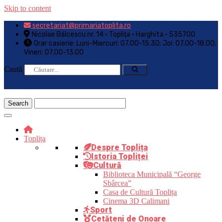
Skip to content
secretariat@primariatoplita.ro
Nicolae Bălcescu nr. 14 • Toplița • Harghita • 535700
Orar casierie: Luni-Miercuri: 07.00-15.30; Joi: 07.00-18.00;
Vineri: 07.00-13.00
Caută
Toplița
Despre Toplița
Istoria Topliței
Cultură
Biblioteca Municipală “George
Sbârcea”
Casa de Cultură Toplița
Cinema 3D Calimani
Sport
Cetățeni de Onoare