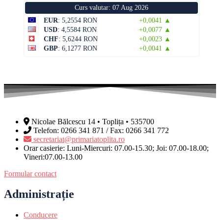
Curs valutar: 07 Aug 2026
EUR
: 5,2554 RON
+0,0041 ▲
USD
: 4,5584 RON
+0,0077 ▲
CHF
: 5,6244 RON
+0,0023 ▲
GBP
: 6,1277 RON
+0,0041 ▲
Nicolae Bălcescu 14 • Toplița • 535700
Telefon: 0266 341 871 / Fax: 0266 341 772
secretariat@primariatoplita.ro
Orar casierie: Luni-Miercuri: 07.00-15.30; Joi: 07.00-18.00;
Vineri:07.00-13.00
Formular contact
Administrație
Conducere