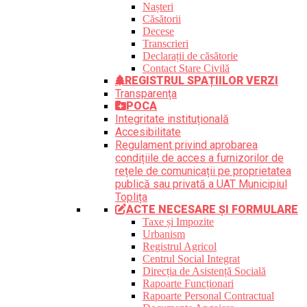
Nașteri
Căsătorii
Decese
Transcrieri
Declarații de căsătorie
Contact Stare Civilă
REGISTRUL SPAȚIILOR VERZI
Transparența
POCA
Integritate instituțională
Accesibilitate
Regulament privind aprobarea
condițiile de acces a furnizorilor de
rețele de comunicații pe proprietatea
publică sau privată a UAT Municipiul
Toplița
ACTE NECESARE ȘI FORMULARE
Taxe și Impozite
Urbanism
Registrul Agricol
Centrul Social Integrat
Direcția de Asistență Socială
Rapoarte Funcționari
Rapoarte Personal Contractual