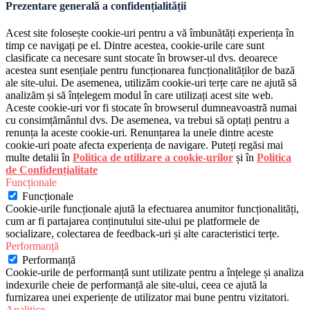
Prezentare generală a confidențialității
Acest site folosește cookie-uri pentru a vă îmbunătăți experiența în
timp ce navigați pe el. Dintre acestea, cookie-urile care sunt
clasificate ca necesare sunt stocate în browser-ul dvs. deoarece
acestea sunt esențiale pentru funcționarea funcționalităților de bază
ale site-ului. De asemenea, utilizăm cookie-uri terțe care ne ajută să
analizăm și să înțelegem modul în care utilizați acest site web.
Aceste cookie-uri vor fi stocate în browserul dumneavoastră numai
cu consimțământul dvs. De asemenea, va trebui să optați pentru a
renunța la aceste cookie-uri. Renunțarea la unele dintre aceste
cookie-uri poate afecta experiența de navigare. Puteți regăsi mai
multe detalii în
Politica de utilizare a cookie-urilor
și în
Politica
de Confidențialitate
Funcționale
Funcționale
Cookie-urile funcționale ajută la efectuarea anumitor funcționalități,
cum ar fi partajarea conținutului site-ului pe platformele de
socializare, colectarea de feedback-uri și alte caracteristici terțe.
Performanță
Performanță
Cookie-urile de performanță sunt utilizate pentru a înțelege și analiza
indexurile cheie de performanță ale site-ului, ceea ce ajută la
furnizarea unei experiențe de utilizator mai bune pentru vizitatori.
Analitice