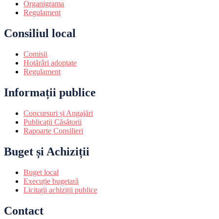
Organigrama
Regulament
Consiliul local
Comisii
Hotărâri adoptate
Regulament
Informații publice
Concursuri și Angajări
Publicații Căsătorii
Rapoarte Consilieri
Buget și Achiziții
Buget local
Execuție bugetară
Licitații achiziții publice
Contact