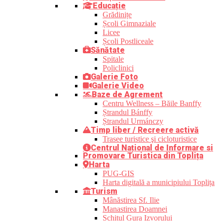
Educație
Grădinițe
Școli Gimnaziale
Licee
Școli Postliceale
Sănătate
Spitale
Policlinici
Galerie Foto
Galerie Video
Baze de Agrement
Centru Wellness – Băile Banffy
Ștrandul Bánffy
Ștrandul Urmánczy
Timp liber / Recreere activă
Trasee turistice şi cicloturistice
Centrul Național de Informare si
Promovare Turistica din Toplița
Harta
PUG-GIS
Harta digitală a municipiului Toplița
Turism
Mânăstirea Sf. Ilie
Manastirea Doamnei
Schitul Gura Izvorului