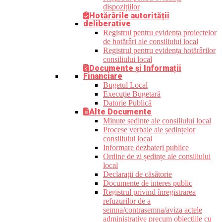
dispozițiilor
Hotărârile autorității
deliberative
Registrul pentru evidența proiectelor
de hotărâri ale consiliului local
Registrul pentru evidența hotărârilor
consiliului local
Documente și Informații
Financiare
Bugetul Local
Execuție Bugetară
Datorie Publică
Alte Documente
Minute ședințe ale consiliului local
Procese verbale ale ședințelor
consiliului local
Informare dezbateri publice
Ordine de zi ședințe ale consiliului
local
Declarații de căsătorie
Documente de interes public
Registrul privind înregistrarea
refuzurilor de a
semna/contrasemna/aviza actele
administrative precum obiecțiile cu