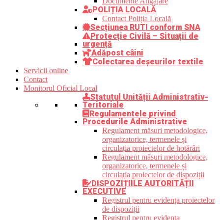
Documente Angajare
POLIȚIA LOCALĂ
Contact Poliția Locală
Secțiunea RUTI conform SNA
Protecție Civilă – Situații de
urgență
Adăpost câini
Colectarea deșeurilor textile
Servicii online
Contact
Monitorul Oficial Local
Statutul Unității Administrativ-
Teritoriale
Regulamentele privind
Procedurile Administrative
Regulament măsuri metodologice,
organizatorice, termenele și
circulația proiectelor de hotărâri
Regulament măsuri metodologice,
organizatorice, termenele și
circulația proiectelor de dispoziții
DISPOZIȚIILE AUTORITĂȚII
EXECUTIVE
Registrul pentru evidența proiectelor
de dispoziții
Registrul pentru evidența