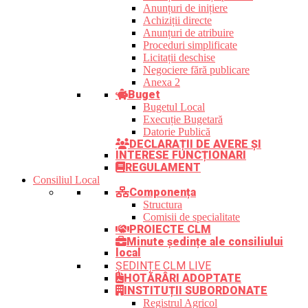
Anunțuri de inițiere
Achiziții directe
Anunțuri de atribuire
Proceduri simplificate
Licitații deschise
Negociere fără publicare
Anexa 2
Buget
Bugetul Local
Execuție Bugetară
Datorie Publică
DECLARAȚII DE AVERE ȘI
INTERESE FUNCȚIONARI
REGULAMENT
Consiliul Local
Componența
Structura
Comisii de specialitate
PROIECTE CLM
Minute ședințe ale consiliului
local
ȘEDINȚE CLM LIVE
HOTĂRÂRI ADOPTATE
INSTITUȚII SUBORDONATE
Registrul Agricol