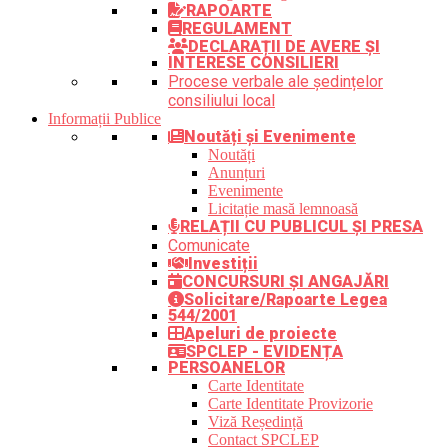
RAPOARTE
REGULAMENT
DECLARAȚII DE AVERE ȘI
INTERESE CONSILIERI
Procese verbale ale ședințelor
consiliului local
Informații Publice
Noutăți și Evenimente
Noutăți
Anunțuri
Evenimente
Licitație masă lemnoasă
RELAȚII CU PUBLICUL ȘI PRESA
Comunicate
Investiții
CONCURSURI ȘI ANGAJĂRI
Solicitare/Rapoarte Legea
544/2001
Apeluri de proiecte
SPCLEP - EVIDENȚA
PERSOANELOR
Carte Identitate
Carte Identitate Provizorie
Viză Reședință
Contact SPCLEP