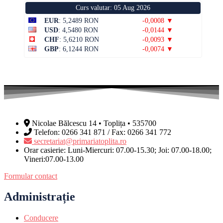
Curs valutar: 05 Aug 2026
EUR
: 5,2489 RON
-0,0008 ▼
USD
: 4,5480 RON
-0,0144 ▼
CHF
: 5,6210 RON
-0,0093 ▼
GBP
: 6,1244 RON
-0,0074 ▼
Nicolae Bălcescu 14 • Toplița • 535700
Telefon: 0266 341 871 / Fax: 0266 341 772
secretariat@primariatoplita.ro
Orar casierie: Luni-Miercuri: 07.00-15.30; Joi: 07.00-18.00;
Vineri:07.00-13.00
Formular contact
Administrație
Conducere