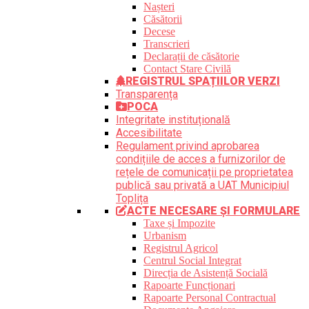
Nașteri
Căsătorii
Decese
Transcrieri
Declarații de căsătorie
Contact Stare Civilă
REGISTRUL SPAȚIILOR VERZI
Transparența
POCA
Integritate instituțională
Accesibilitate
Regulament privind aprobarea
condițiile de acces a furnizorilor de
rețele de comunicații pe proprietatea
publică sau privată a UAT Municipiul
Toplița
ACTE NECESARE ȘI FORMULARE
Taxe și Impozite
Urbanism
Registrul Agricol
Centrul Social Integrat
Direcția de Asistență Socială
Rapoarte Funcționari
Rapoarte Personal Contractual