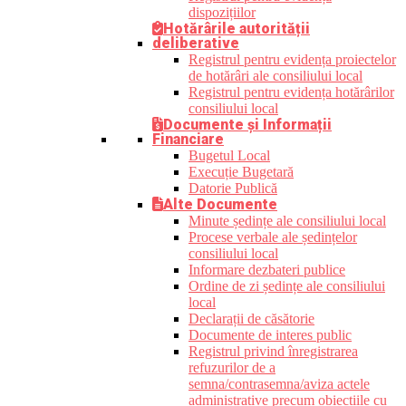
dispozițiilor
Hotărârile autorității
deliberative
Registrul pentru evidența proiectelor
de hotărâri ale consiliului local
Registrul pentru evidența hotărârilor
consiliului local
Documente și Informații
Financiare
Bugetul Local
Execuție Bugetară
Datorie Publică
Alte Documente
Minute ședințe ale consiliului local
Procese verbale ale ședințelor
consiliului local
Informare dezbateri publice
Ordine de zi ședințe ale consiliului
local
Declarații de căsătorie
Documente de interes public
Registrul privind înregistrarea
refuzurilor de a
semna/contrasemna/aviza actele
administrative precum obiecțiile cu