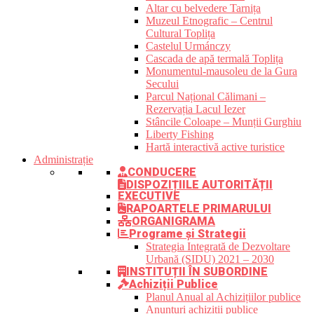
Altar cu belvedere Tarnița
Muzeul Etnografic – Centrul
Cultural Toplița
Castelul Urmánczy
Cascada de apă termală Toplița
Monumentul-mausoleu de la Gura
Secului
Parcul Național Călimani –
Rezervația Lacul Iezer
Stâncile Coloape – Munții Gurghiu
Liberty Fishing
Hartă interactivă active turistice
Administrație
CONDUCERE
DISPOZIȚIILE AUTORITĂȚII
EXECUTIVE
RAPOARTELE PRIMARULUI
ORGANIGRAMA
Programe și Strategii
Strategia Integrată de Dezvoltare
Urbană (SIDU) 2021 – 2030
INSTITUȚII ÎN SUBORDINE
Achiziții Publice
Planul Anual al Achizițiilor publice
Anunțuri achiziții publice