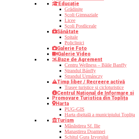
Educație
Grădinițe
Școli Gimnaziale
Licee
Școli Postliceale
Sănătate
Spitale
Policlinici
Galerie Foto
Galerie Video
Baze de Agrement
Centru Wellness – Băile Banffy
Ștrandul Bánffy
Ștrandul Urmánczy
Timp liber / Recreere activă
Trasee turistice şi cicloturistice
Centrul Național de Informare si
Promovare Turistica din Toplița
Harta
PUG-GIS
Harta digitală a municipiului Toplița
Turism
Mânăstirea Sf. Ilie
Manastirea Doamnei
Schitul Gura Izvorului