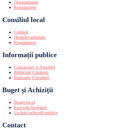
Organigrama
Regulament
Consiliul local
Comisii
Hotărâri adoptate
Regulament
Informații publice
Concursuri și Angajări
Publicații Căsătorii
Rapoarte Consilieri
Buget și Achiziții
Buget local
Execuție bugetară
Licitații achiziții publice
Contact