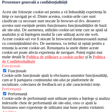
Prezentare generală a confidențialității
Acest site folosește cookie-uri pentru a vă îmbunătăți experiența în
timp ce navigați pe el. Dintre acestea, cookie-urile care sunt
clasificate ca necesare sunt stocate în browser-ul dvs. deoarece
acestea sunt esențiale pentru funcționarea funcționalităților de bază
ale site-ului. De asemenea, utilizăm cookie-uri terțe care ne ajută să
analizăm și să înțelegem modul în care utilizați acest site web.
Aceste cookie-uri vor fi stocate în browserul dumneavoastră numai
cu consimțământul dvs. De asemenea, va trebui să optați pentru a
renunța la aceste cookie-uri. Renunțarea la unele dintre aceste
cookie-uri poate afecta experiența de navigare. Puteți regăsi mai
multe detalii în
Politica de utilizare a cookie-urilor
și în
Politica
de Confidențialitate
Funcționale
Funcționale
Cookie-urile funcționale ajută la efectuarea anumitor funcționalități,
cum ar fi partajarea conținutului site-ului pe platformele de
socializare, colectarea de feedback-uri și alte caracteristici terțe.
Performanță
Performanță
Cookie-urile de performanță sunt utilizate pentru a înțelege și analiza
indexurile cheie de performanță ale site-ului, ceea ce ajută la
furnizarea unei experiențe de utilizator mai bune pentru vizitatori.
Analitice