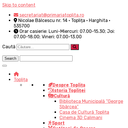
Skip to content
secretariat@primariatoplita.ro
Nicolae Bălcescu nr. 14 • Toplița • Harghita •
535700
Orar casierie: Luni-Miercuri: 07.00-15.30; Joi:
07.00-18.00; Vineri: 07.00-13.00
Caută
Toplița
Despre Toplița
Istoria Topliței
Cultură
Biblioteca Municipală “George
Sbârcea”
Casa de Cultură Toplița
Cinema 3D Calimani
Sport