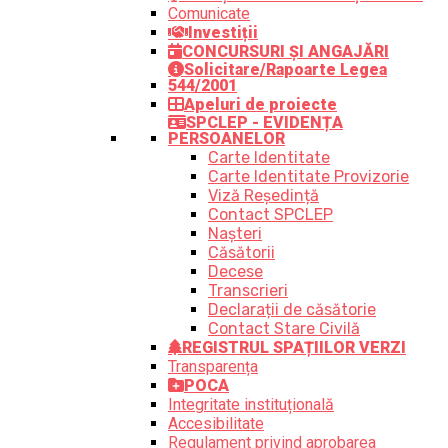
Comunicate
Investiții
CONCURSURI ȘI ANGAJĂRI
Solicitare/Rapoarte Legea
544/2001
Apeluri de proiecte
SPCLEP - EVIDENȚA
PERSOANELOR
Carte Identitate
Carte Identitate Provizorie
Viză Reședință
Contact SPCLEP
Nașteri
Căsătorii
Decese
Transcrieri
Declarații de căsătorie
Contact Stare Civilă
REGISTRUL SPAȚIILOR VERZI
Transparența
POCA
Integritate instituțională
Accesibilitate
Regulament privind aprobarea