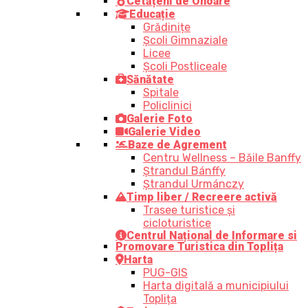
Cetățeni de Onoare
Educație
Grădinițe
Școli Gimnaziale
Licee
Școli Postliceale
Sănătate
Spitale
Policlinici
Galerie Foto
Galerie Video
Baze de Agrement
Centru Wellness – Băile Banffy
Ștrandul Bánffy
Ștrandul Urmánczy
Timp liber / Recreere activă
Trasee turistice şi
cicloturistice
Centrul Național de Informare si
Promovare Turistica din Toplița
Harta
PUG-GIS
Harta digitală a municipiului
Toplița