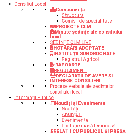
Consiliul Local
Componența
Structura
Comisii de specialitate
PROIECTE CLM
Minute ședințe ale consiliului
local
ȘEDINȚE CLM LIVE
HOTĂRÂRI ADOPTATE
INSTITUȚII SUBORDONATE
Registrul Agricol
RAPOARTE
REGULAMENT
DECLARAȚII DE AVERE ȘI
INTERESE CONSILIERI
Procese verbale ale ședințelor
consiliului local
Informații Publice
Noutăți și Evenimente
Noutăți
Anunțuri
Evenimente
Licitație masă lemnoasă
RELAȚII CU PUBLICUL ȘI PRESA