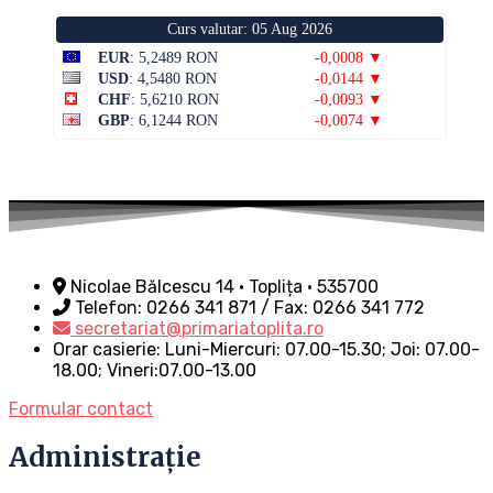
Curs valutar: 05 Aug 2026
EUR
: 5,2489 RON
-0,0008 ▼
USD
: 4,5480 RON
-0,0144 ▼
CHF
: 5,6210 RON
-0,0093 ▼
GBP
: 6,1244 RON
-0,0074 ▼
Nicolae Bălcescu 14 • Toplița • 535700
Telefon: 0266 341 871 / Fax: 0266 341 772
secretariat@primariatoplita.ro
Orar casierie: Luni-Miercuri: 07.00-15.30; Joi: 07.00-
18.00; Vineri:07.00-13.00
Formular contact
Administrație