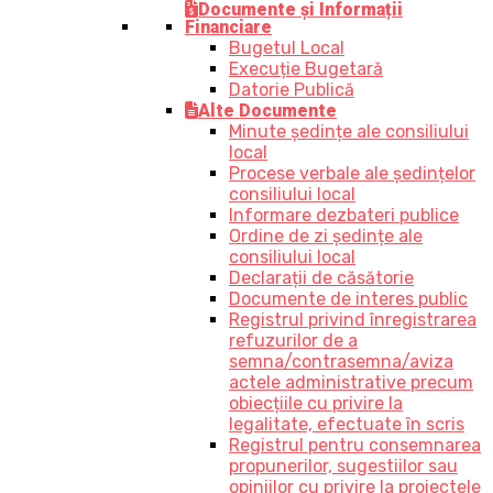
Documente și Informații
Financiare
Bugetul Local
Execuție Bugetară
Datorie Publică
Alte Documente
Minute ședințe ale consiliului
local
Procese verbale ale ședințelor
consiliului local
Informare dezbateri publice
Ordine de zi ședințe ale
consiliului local
Declarații de căsătorie
Documente de interes public
Registrul privind înregistrarea
refuzurilor de a
semna/contrasemna/aviza
actele administrative precum
obiecțiile cu privire la
legalitate, efectuate în scris
Registrul pentru consemnarea
propunerilor, sugestiilor sau
opiniilor cu privire la proiectele