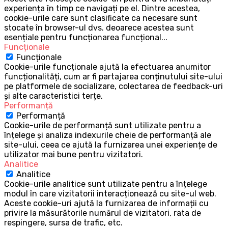
experiența în timp ce navigați pe el. Dintre acestea,
cookie-urile care sunt clasificate ca necesare sunt
stocate în browser-ul dvs. deoarece acestea sunt
esențiale pentru funcționarea funcțional
...
Funcționale
Funcționale
Cookie-urile funcționale ajută la efectuarea anumitor
funcționalități, cum ar fi partajarea conținutului site-ului
pe platformele de socializare, colectarea de feedback-uri
și alte caracteristici terțe.
Performanță
Performanță
Cookie-urile de performanță sunt utilizate pentru a
înțelege și analiza indexurile cheie de performanță ale
site-ului, ceea ce ajută la furnizarea unei experiențe de
utilizator mai bune pentru vizitatori.
Analitice
Analitice
Cookie-urile analitice sunt utilizate pentru a înțelege
modul în care vizitatorii interacționează cu site-ul web.
Aceste cookie-uri ajută la furnizarea de informații cu
privire la măsurătorile numărul de vizitatori, rata de
respingere, sursa de trafic, etc.