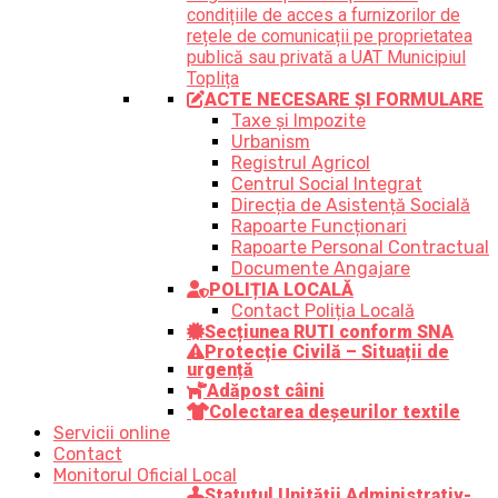
condițiile de acces a furnizorilor de
rețele de comunicații pe proprietatea
publică sau privată a UAT Municipiul
Toplița
ACTE NECESARE ȘI FORMULARE
Taxe și Impozite
Urbanism
Registrul Agricol
Centrul Social Integrat
Direcția de Asistență Socială
Rapoarte Funcționari
Rapoarte Personal Contractual
Documente Angajare
POLIȚIA LOCALĂ
Contact Poliția Locală
Secțiunea RUTI conform SNA
Protecție Civilă – Situații de
urgență
Adăpost câini
Colectarea deșeurilor textile
Servicii online
Contact
Monitorul Oficial Local
Statutul Unității Administrativ-