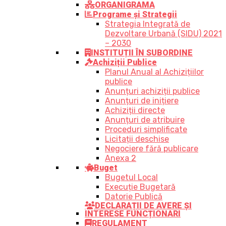
ORGANIGRAMA
Programe și Strategii
Strategia Integrată de
Dezvoltare Urbană (SIDU) 2021
– 2030
INSTITUȚII ÎN SUBORDINE
Achiziții Publice
Planul Anual al Achizițiilor
publice
Anunțuri achiziții publice
Anunțuri de inițiere
Achiziții directe
Anunțuri de atribuire
Proceduri simplificate
Licitații deschise
Negociere fără publicare
Anexa 2
Buget
Bugetul Local
Execuție Bugetară
Datorie Publică
DECLARAȚII DE AVERE ȘI
INTERESE FUNCȚIONARI
REGULAMENT