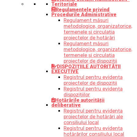
Teritoriale
Regulamentele privind
Procedurile Administrative
Regulament măsuri
metodologice, organizatorice,
termenele și circulația
proiectelor de hotărâri
Regulament măsuri
metodologice, organizatorice,
termenele și circulația
proiectelor de dispoziții
DISPOZIȚIILE AUTORITĂȚII
EXECUTIVE
Registrul pentru evidența
proiectelor de dispoziții
Registrul pentru evidența
dispozițiilor
Hotărârile autorității
deliberative
Registrul pentru evidența
proiectelor de hotărâri ale
consiliului local
Registrul pentru evidența
hotărârilor consiliului local