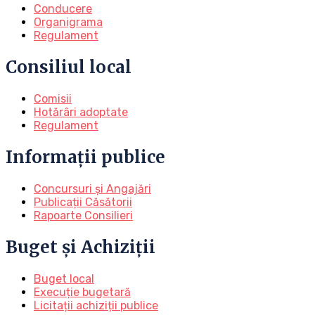
Conducere
Organigrama
Regulament
Consiliul local
Comisii
Hotărâri adoptate
Regulament
Informații publice
Concursuri și Angajări
Publicații Căsătorii
Rapoarte Consilieri
Buget și Achiziții
Buget local
Execuție bugetară
Licitații achiziții publice