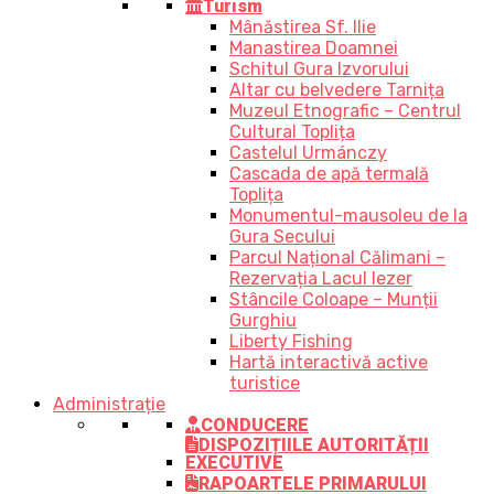
Turism
Mânăstirea Sf. Ilie
Manastirea Doamnei
Schitul Gura Izvorului
Altar cu belvedere Tarnița
Muzeul Etnografic – Centrul
Cultural Toplița
Castelul Urmánczy
Cascada de apă termală
Toplița
Monumentul-mausoleu de la
Gura Secului
Parcul Național Călimani –
Rezervația Lacul Iezer
Stâncile Coloape – Munții
Gurghiu
Liberty Fishing
Hartă interactivă active
turistice
Administrație
CONDUCERE
DISPOZIȚIILE AUTORITĂȚII
EXECUTIVE
RAPOARTELE PRIMARULUI