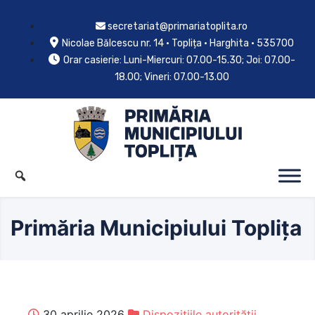
secretariat@primariatoplita.ro
Nicolae Bălcescu nr. 14 • Toplița • Harghita • 535700
Orar casierie: Luni-Miercuri: 07.00-15.30; Joi: 07.00-
18.00; Vineri: 07.00-13.00
Primăria Municipiului Toplița
30 aprilie 2026
Dispozițiile autorității