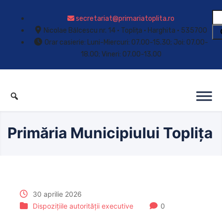
secretariat@primariatoplita.ro
Nicolae Bălcescu nr. 14 • Toplița • Harghita • 535700
Orar casierie: Luni-Miercuri: 07.00-15.30; Joi: 07.00-
18.00; Vineri: 07.00-13.00
Primăria Municipiului Toplița
30 aprilie 2026
Dispozițiile autorității executive
0