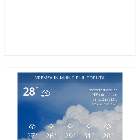
VREMEA ÎN MUNICIPIUL TOPLIȚA
28
°
scattered clouds
43% umiditate
vânt: 2m/s ENE
Max 28 • Min 28
27
26
29
31
28
°
°
°
°
°