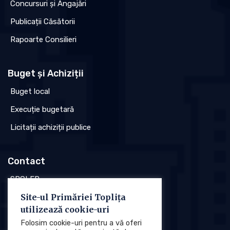
Concursuri și Angajări
Publicații Căsătorii
Rapoarte Consilieri
Buget și Achiziții
Buget local
Execuție bugetară
Licitații achiziții publice
Contact
SPCLEP
Site-ul Primăriei Toplița
Stare civilă
utilizează cookie-uri
Poliția locală
Folosim cookie-uri pentru a vă oferi