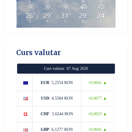
S
D
L
M
M
26
29
31
29
24
°
°
°
°
°
J
V
S
D
L
Curs valutar
Curs valutar: 07 Aug 2026
EUR
: 5,2554 RON
+0,0041 ▲
USD
: 4,5584 RON
+0,0077 ▲
CHF
: 5,6244 RON
+0,0023 ▲
GBP
: 6,1277 RON
+0,0041 ▲