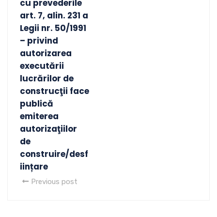
cu prevederile
art. 7, alin. 231 a
Legii nr. 50/1991
– privind
autorizarea
executării
lucrărilor de
construcţii face
publică
emiterea
autorizaţiilor
de
construire/desf
iințare
Previous post