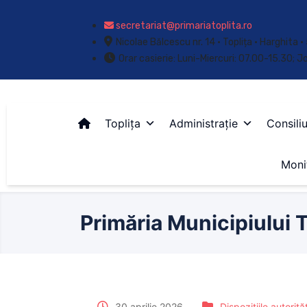
secretariat@primariatoplita.ro
Nicolae Bălcescu nr. 14 • Toplița • Harghita
Orar casierie: Luni-Miercuri: 07.00-15.30; J
Toplița
Administrație
Consiliu
Monit
Primăria Municipiului T
30 aprilie 2026
Dispozițiile autorită