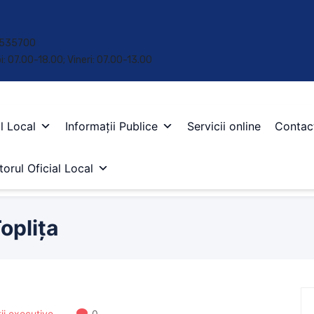
 • 535700
oi: 07.00-18.00; Vineri: 07.00-13.00
l Local
Informații Publice
Servicii online
Contac
orul Oficial Local
oplița
ții executive
0