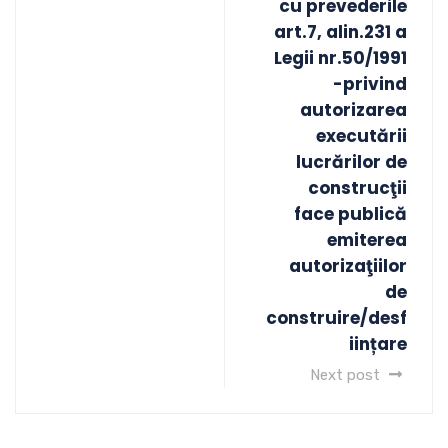
cu prevederile
art.7, alin.231 a
Legii nr.50/1991
-privind
autorizarea
executării
lucrărilor de
construcţii
face publică
emiterea
autorizaţiilor
de
construire/desf
iințare
Next post