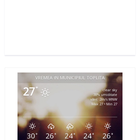
VREMEA ÎN MUNICIPIUL TOPLIȚA
27
°
clear sky
38% umiditate
vânt: 2m/s WNW
Max 27 • Min 27
30
26
24
24
26
°
°
°
°
°