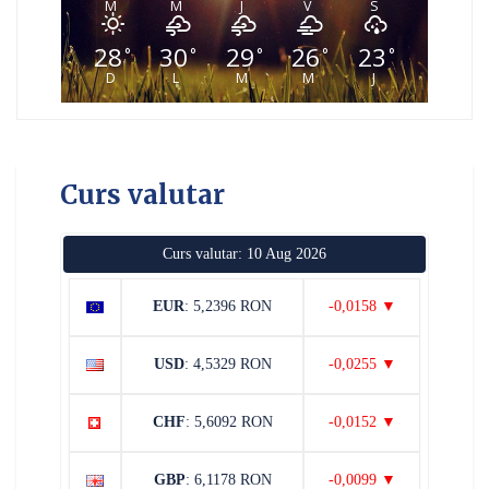
M
M
J
V
S
28
30
29
26
23
°
°
°
°
°
D
L
M
M
J
Curs valutar
Curs valutar: 10 Aug 2026
EUR
: 5,2396 RON
-0,0158 ▼
USD
: 4,5329 RON
-0,0255 ▼
CHF
: 5,6092 RON
-0,0152 ▼
GBP
: 6,1178 RON
-0,0099 ▼