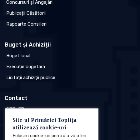
Concursuri și Angajări
Publicații Căsătorii
Rapoarte Consilieri
Buget și Achiziții
Buget local
Execuție bugetară
Licitații achiziții publice
Contact
SPCLEP
Site-ul Primăriei Toplița
Stare civilă
utilizează cookie-uri
Poliția locală
Folosim cookie-uri pentru a vă oferi