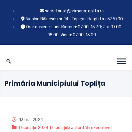
secretariat@primariatoplita.ro
Nicolae Bălcescu nr. 14 • Toplița • Harghita • 535700
Orar casierie: Luni-Miercuri: 07.00-15.30; Joi: 07.00-
18.00; Vineri: 07.00-13.00
Primăria Municipiului Toplița
13 mai 2024
Dispoziții-2024
,
Dispozițiile autorității executive