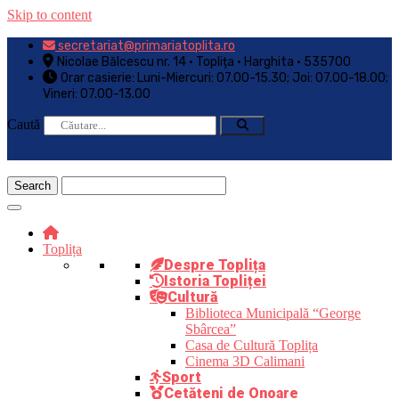
Skip to content
secretariat@primariatoplita.ro
Nicolae Bălcescu nr. 14 • Toplița • Harghita • 535700
Orar casierie: Luni-Miercuri: 07.00-15.30; Joi: 07.00-18.00;
Vineri: 07.00-13.00
Caută
Toplița
Despre Toplița
Istoria Topliței
Cultură
Biblioteca Municipală “George
Sbârcea”
Casa de Cultură Toplița
Cinema 3D Calimani
Sport
Cetățeni de Onoare