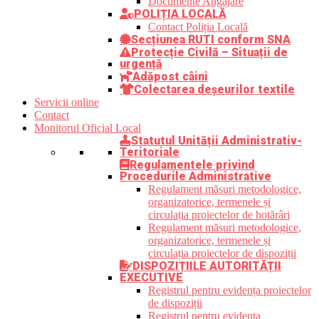
Documente Angajare
POLIȚIA LOCALĂ
Contact Poliția Locală
Secțiunea RUTI conform SNA
Protecție Civilă – Situații de
urgență
Adăpost câini
Colectarea deșeurilor textile
Servicii online
Contact
Monitorul Oficial Local
Statutul Unității Administrativ-
Teritoriale
Regulamentele privind
Procedurile Administrative
Regulament măsuri metodologice,
organizatorice, termenele și
circulația proiectelor de hotărâri
Regulament măsuri metodologice,
organizatorice, termenele și
circulația proiectelor de dispoziții
DISPOZIȚIILE AUTORITĂȚII
EXECUTIVE
Registrul pentru evidența proiectelor
de dispoziții
Registrul pentru evidența