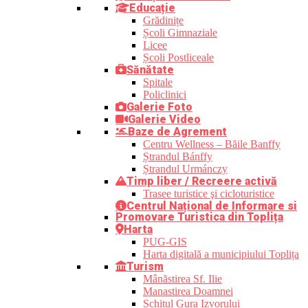
Educație
Grădinițe
Școli Gimnaziale
Licee
Școli Postliceale
Sănătate
Spitale
Policlinici
Galerie Foto
Galerie Video
Baze de Agrement
Centru Wellness – Băile Banffy
Ștrandul Bánffy
Ștrandul Urmánczy
Timp liber / Recreere activă
Trasee turistice şi cicloturistice
Centrul Național de Informare si
Promovare Turistica din Toplița
Harta
PUG-GIS
Harta digitală a municipiului Toplița
Turism
Mânăstirea Sf. Ilie
Manastirea Doamnei
Schitul Gura Izvorului