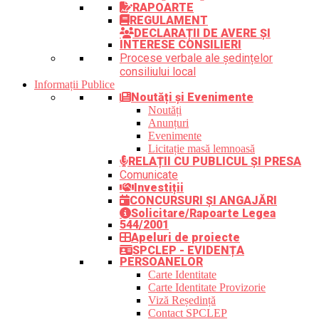
RAPOARTE
REGULAMENT
DECLARAȚII DE AVERE ȘI
INTERESE CONSILIERI
Procese verbale ale ședințelor
consiliului local
Informații Publice
Noutăți și Evenimente
Noutăți
Anunțuri
Evenimente
Licitație masă lemnoasă
RELAȚII CU PUBLICUL ȘI PRESA
Comunicate
Investiții
CONCURSURI ȘI ANGAJĂRI
Solicitare/Rapoarte Legea
544/2001
Apeluri de proiecte
SPCLEP - EVIDENȚA
PERSOANELOR
Carte Identitate
Carte Identitate Provizorie
Viză Reședință
Contact SPCLEP