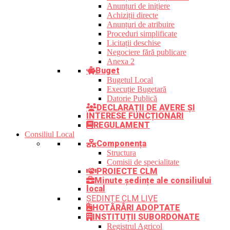
Anunțuri de inițiere
Achiziții directe
Anunțuri de atribuire
Proceduri simplificate
Licitații deschise
Negociere fără publicare
Anexa 2
Buget
Bugetul Local
Execuție Bugetară
Datorie Publică
DECLARAȚII DE AVERE ȘI
INTERESE FUNCȚIONARI
REGULAMENT
Consiliul Local
Componența
Structura
Comisii de specialitate
PROIECTE CLM
Minute ședințe ale consiliului
local
ȘEDINȚE CLM LIVE
HOTĂRÂRI ADOPTATE
INSTITUȚII SUBORDONATE
Registrul Agricol