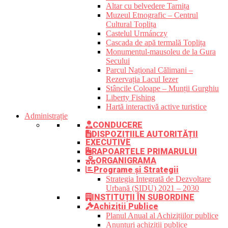
Altar cu belvedere Tarnița
Muzeul Etnografic – Centrul
Cultural Toplița
Castelul Urmánczy
Cascada de apă termală Toplița
Monumentul-mausoleu de la Gura
Secului
Parcul Național Călimani –
Rezervația Lacul Iezer
Stâncile Coloape – Munții Gurghiu
Liberty Fishing
Hartă interactivă active turistice
Administrație
CONDUCERE
DISPOZIȚIILE AUTORITĂȚII
EXECUTIVE
RAPOARTELE PRIMARULUI
ORGANIGRAMA
Programe și Strategii
Strategia Integrată de Dezvoltare
Urbană (SIDU) 2021 – 2030
INSTITUȚII ÎN SUBORDINE
Achiziții Publice
Planul Anual al Achizițiilor publice
Anunțuri achiziții publice