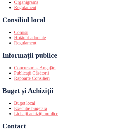
Organigrama
Regulament
Consiliul local
Comisii
Hotărâri adoptate
Regulament
Informații publice
Concursuri și Angajări
Publicații Căsătorii
Rapoarte Consilieri
Buget și Achiziții
Buget local
Execuție bugetară
Licitații achiziții publice
Contact