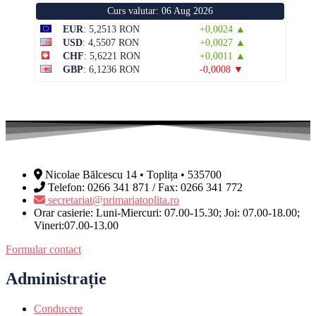
Curs valutar: 06 Aug 2026
EUR
: 5,2513 RON
+0,0024 ▲
USD
: 4,5507 RON
+0,0027 ▲
CHF
: 5,6221 RON
+0,0011 ▲
GBP
: 6,1236 RON
-0,0008 ▼
Nicolae Bălcescu 14 • Toplița • 535700
Telefon: 0266 341 871 / Fax: 0266 341 772
secretariat@primariatoplita.ro
Orar casierie: Luni-Miercuri: 07.00-15.30; Joi: 07.00-18.00;
Vineri:07.00-13.00
Formular contact
Administrație
Conducere