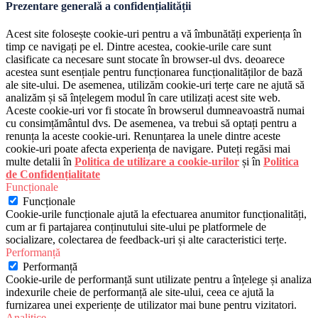
Prezentare generală a confidențialității
Acest site folosește cookie-uri pentru a vă îmbunătăți experiența în
timp ce navigați pe el. Dintre acestea, cookie-urile care sunt
clasificate ca necesare sunt stocate în browser-ul dvs. deoarece
acestea sunt esențiale pentru funcționarea funcționalităților de bază
ale site-ului. De asemenea, utilizăm cookie-uri terțe care ne ajută să
analizăm și să înțelegem modul în care utilizați acest site web.
Aceste cookie-uri vor fi stocate în browserul dumneavoastră numai
cu consimțământul dvs. De asemenea, va trebui să optați pentru a
renunța la aceste cookie-uri. Renunțarea la unele dintre aceste
cookie-uri poate afecta experiența de navigare. Puteți regăsi mai
multe detalii în
Politica de utilizare a cookie-urilor
și în
Politica
de Confidențialitate
Funcționale
Funcționale
Cookie-urile funcționale ajută la efectuarea anumitor funcționalități,
cum ar fi partajarea conținutului site-ului pe platformele de
socializare, colectarea de feedback-uri și alte caracteristici terțe.
Performanță
Performanță
Cookie-urile de performanță sunt utilizate pentru a înțelege și analiza
indexurile cheie de performanță ale site-ului, ceea ce ajută la
furnizarea unei experiențe de utilizator mai bune pentru vizitatori.
Analitice