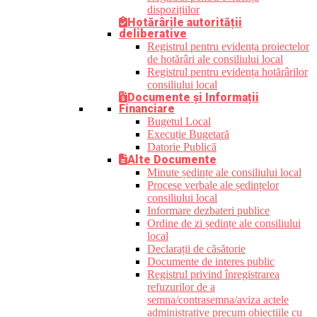
dispozițiilor
Hotărârile autorității
deliberative
Registrul pentru evidența proiectelor
de hotărâri ale consiliului local
Registrul pentru evidența hotărârilor
consiliului local
Documente și Informații
Financiare
Bugetul Local
Execuție Bugetară
Datorie Publică
Alte Documente
Minute ședințe ale consiliului local
Procese verbale ale ședințelor
consiliului local
Informare dezbateri publice
Ordine de zi ședințe ale consiliului
local
Declarații de căsătorie
Documente de interes public
Registrul privind înregistrarea
refuzurilor de a
semna/contrasemna/aviza actele
administrative precum obiecțiile cu