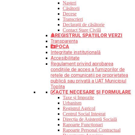
Nașteri
Căsătorii
Decese
Transcrieri
Declarații de căsătorie
Contact Stare Civilă
REGISTRUL SPAȚIILOR VERZI
Transparența
POCA
Integritate instituțională
Accesibilitate
Regulament privind aprobarea
condițiile de acces a furnizorilor de
rețele de comunicații pe proprietatea
publică sau privată a UAT Municipiul
Toplița
ACTE NECESARE ȘI FORMULARE
Taxe și Impozite
Urbanism
Registrul Agricol
Centrul Social Integrat
Direcția de Asistență Socială
Rapoarte Funcționari
Rapoarte Personal Contractual