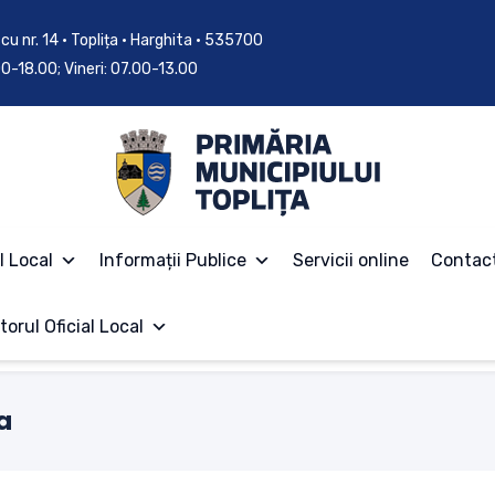
cu nr. 14 • Toplița • Harghita • 535700
.00-18.00; Vineri: 07.00-13.00
l Local
Informații Publice
Servicii online
Contac
torul Oficial Local
a