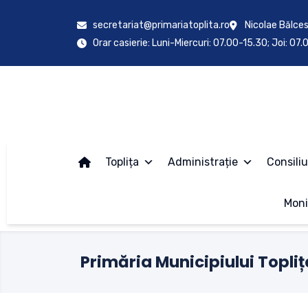
secretariat@primariatoplita.ro
Nicolae Bălces
Orar casierie: Luni-Miercuri: 07.00-15.30; Joi: 07
Toplița
Administrație
Consiliu
Moni
Primăria Municipiului Topliț