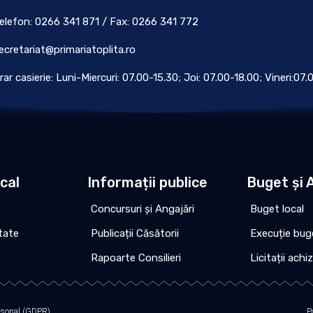
elefon: 0266 341 871 / Fax: 0266 341 772
ecretariat@primariatoplita.ro
rar casierie: Luni-Miercuri: 07.00-15.30; Joi: 07.00-18.00; Vineri:07
ocal
Informații publice
Buget și A
Concursuri și Angajări
Buget local
tate
Publicații Căsătorii
Execuție bug
Rapoarte Consilieri
Licitații achiz
ersonal (GDPR)
P