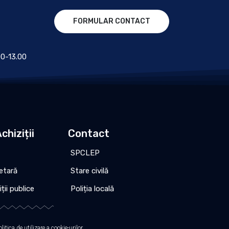
FORMULAR CONTACT
.00-13.00
chiziții
Contact
SPCLEP
etară
Stare civilă
iții publice
Poliția locală
olitica de utilizare a cookie-urilor