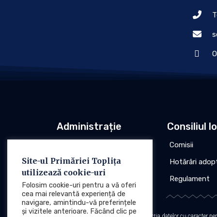
T
s
O
Administrație
Consiliul l
Conducere
Comisii
Site-ul Primăriei Toplița
Organigrama
Hotărâri adop
utilizează cookie-uri
Regulament
Regulament
Folosim cookie-uri pentru a vă oferi
cea mai relevantă experiență de
navigare, amintindu-vă preferințele
și vizitele anterioare. Făcând clic pe
Protecția datelor cu caracter p