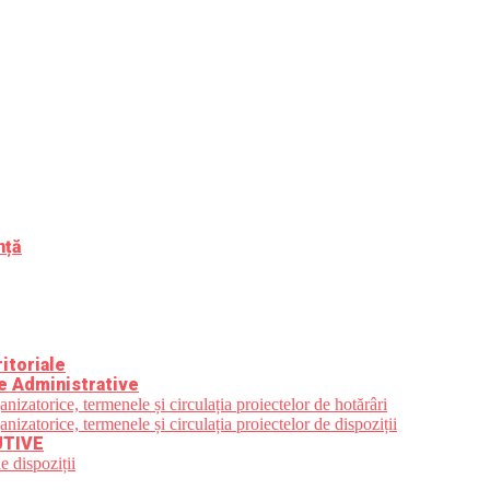
nță
itoriale
e Administrative
zatorice, termenele și circulația proiectelor de hotărâri
zatorice, termenele și circulația proiectelor de dispoziții
UTIVE
e dispoziții