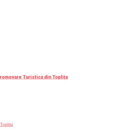
romovare Turistica din Toplița
Toplița