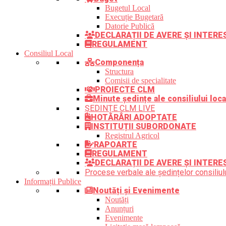
Bugetul Local
Execuție Bugetară
Datorie Publică
DECLARAȚII DE AVERE ȘI INTER
REGULAMENT
Consiliul Local
Componența
Structura
Comisii de specialitate
PROIECTE CLM
Minute ședințe ale consiliului loca
ȘEDINȚE CLM LIVE
HOTĂRÂRI ADOPTATE
INSTITUȚII SUBORDONATE
Registrul Agricol
RAPOARTE
REGULAMENT
DECLARAȚII DE AVERE ȘI INTERE
Procese verbale ale ședințelor consiliulu
Informații Publice
Noutăți și Evenimente
Noutăți
Anunțuri
Evenimente