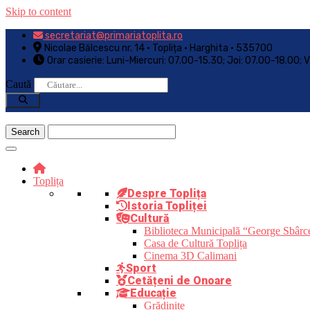
Skip to content
secretariat@primariatoplita.ro
Nicolae Bălcescu nr. 14 • Toplița • Harghita • 535700
Orar casierie: Luni-Miercuri: 07.00-15.30; Joi: 07.00-18.00; 
Caută
Toplița
Despre Toplița
Istoria Topliței
Cultură
Biblioteca Municipală “George Sbârc
Casa de Cultură Toplița
Cinema 3D Calimani
Sport
Cetățeni de Onoare
Educație
Grădinițe