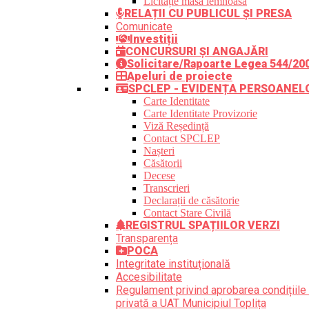
Licitație masă lemnoasă
RELAȚII CU PUBLICUL ȘI PRESA
Comunicate
Investiții
CONCURSURI ȘI ANGAJĂRI
Solicitare/Rapoarte Legea 544/20
Apeluri de proiecte
SPCLEP - EVIDENȚA PERSOANEL
Carte Identitate
Carte Identitate Provizorie
Viză Reședință
Contact SPCLEP
Nașteri
Căsătorii
Decese
Transcrieri
Declarații de căsătorie
Contact Stare Civilă
REGISTRUL SPAȚIILOR VERZI
Transparența
POCA
Integritate instituțională
Accesibilitate
Regulament privind aprobarea condițiile 
privată a UAT Municipiul Toplița