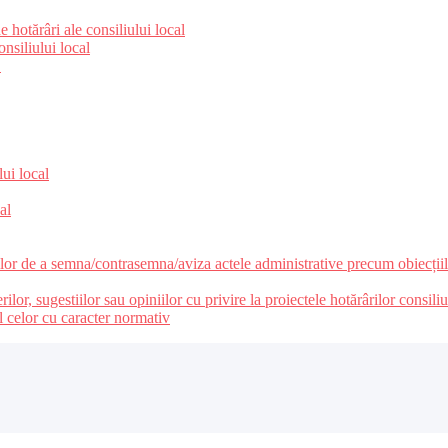
 hotărâri ale consiliului local
nsiliului local
e
lui local
al
ilor de a semna/contrasemna/aviza actele administrative precum obiecțiile
r, sugestiilor sau opiniilor cu privire la proiectele hotărârilor consiliul
l celor cu caracter normativ