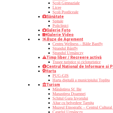
Școli Gimnaziale
Licee
Școli Postliceale
Sănătate
Spitale
Policlinici
Galerie Foto
Galerie Video
Baze de Agrement
Centru Wellness – Băile Banffy
Ștrandul Bánffy
Ștrandul Urmánczy
Timp liber / Recreere activă
Trasee turistice şi cicloturistice
Centrul Național de Informare si P
Harta
PUG-GIS
Harta digitală a municipiului Toplița
Turism
Mânăstirea Sf. Ilie
Manastirea Doamnei
Schitul Gura Izvorului
Altar cu belvedere Tarnița
Muzeul Etnografic – Centrul Cultural 
Castelul Urmánczy