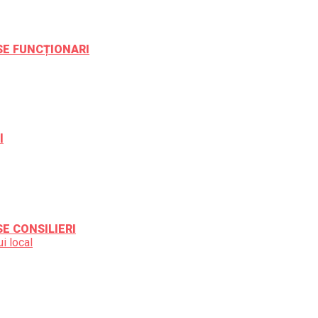
ESE FUNCȚIONARI
l
SE CONSILIERI
i local