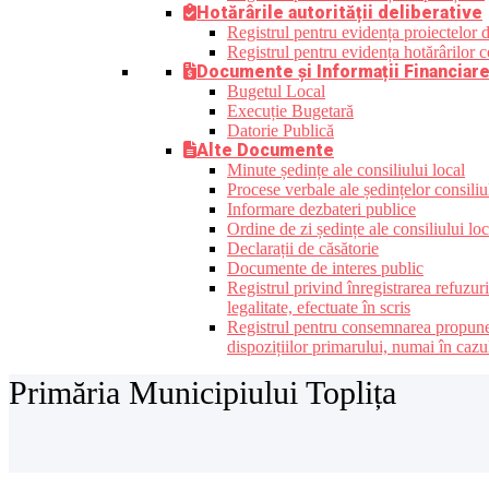
Hotărârile autorității deliberative
Registrul pentru evidența proiectelor de
Registrul pentru evidența hotărârilor co
Documente și Informații Financiar
Bugetul Local
Execuție Bugetară
Datorie Publică
Alte Documente
Minute ședințe ale consiliului local
Procese verbale ale ședințelor consiliu
Informare dezbateri publice
Ordine de zi ședințe ale consiliului loc
Declarații de căsătorie
Documente de interes public
Registrul privind înregistrarea refuzur
legalitate, efectuate în scris
Registrul pentru consemnarea propunerilo
dispozițiilor primarului, numai în cazu
Primăria Municipiului Toplița