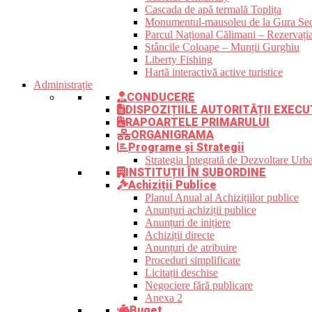
Cascada de apă termală Toplița
Monumentul-mausoleu de la Gura Sec
Parcul Național Călimani – Rezervația
Stâncile Coloape – Munții Gurghiu
Liberty Fishing
Hartă interactivă active turistice
Administrație
CONDUCERE
DISPOZIȚIILE AUTORITĂȚII EXECU
RAPOARTELE PRIMARULUI
ORGANIGRAMA
Programe și Strategii
Strategia Integrată de Dezvoltare Ur
INSTITUȚII ÎN SUBORDINE
Achiziții Publice
Planul Anual al Achizițiilor publice
Anunțuri achiziții publice
Anunțuri de inițiere
Achiziții directe
Anunțuri de atribuire
Proceduri simplificate
Licitații deschise
Negociere fără publicare
Anexa 2
Buget