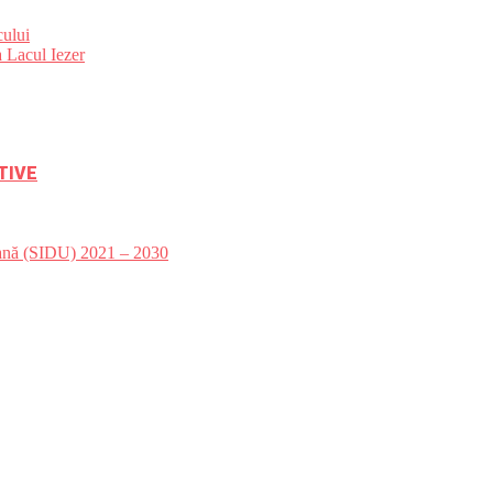
ului
 Lacul Iezer
TIVE
bană (SIDU) 2021 – 2030