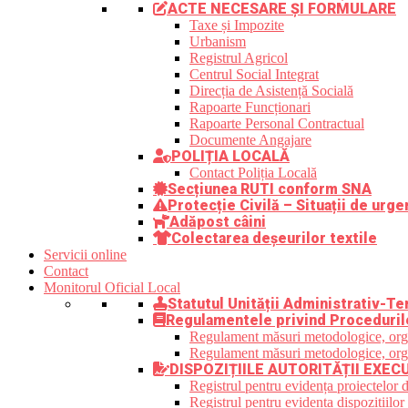
ACTE NECESARE ȘI FORMULARE
Taxe și Impozite
Urbanism
Registrul Agricol
Centrul Social Integrat
Direcția de Asistență Socială
Rapoarte Funcționari
Rapoarte Personal Contractual
Documente Angajare
POLIȚIA LOCALĂ
Contact Poliția Locală
Secțiunea RUTI conform SNA
Protecție Civilă – Situații de urge
Adăpost câini
Colectarea deșeurilor textile
Servicii online
Contact
Monitorul Oficial Local
Statutul Unității Administrativ-Ter
Regulamentele privind Proceduril
Regulament măsuri metodologice, organi
Regulament măsuri metodologice, organi
DISPOZIȚIILE AUTORITĂȚII EXEC
Registrul pentru evidența proiectelor d
Registrul pentru evidența dispozițiilor