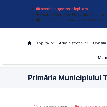
secretariat@primariatoplita.ro
Nicolae Bălcescu nr. 14 • Toplița • Harghita
Orar casierie: Luni-Miercuri: 07.00-15.30; J
Toplița
Administrație
Consiliu
Monit
Primăria Municipiului T
6 octombrie 2025
Dispozițiile autor