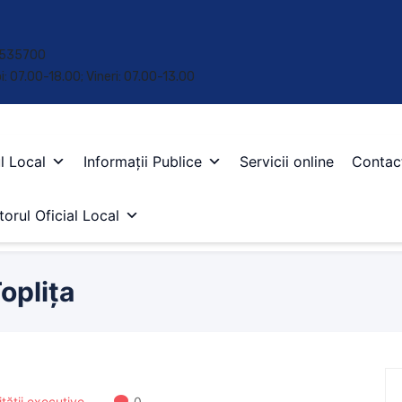
 • 535700
oi: 07.00-18.00; Vineri: 07.00-13.00
l Local
Informații Publice
Servicii online
Contac
orul Oficial Local
oplița
ității executive
0