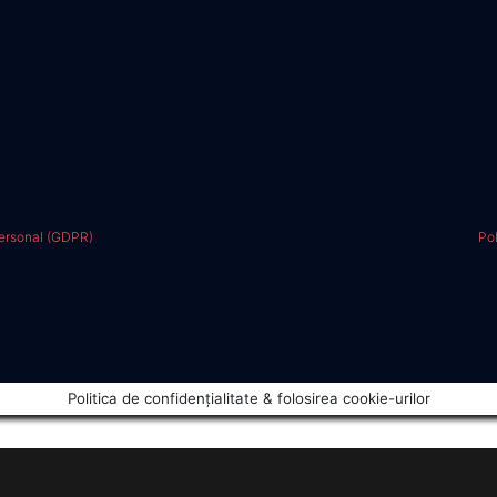
personal (GDPR)
Pol
Politica de confidențialitate & folosirea cookie-urilor